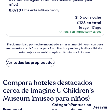
A 7.8 mi de Imagine U Children's Museum (museo para
3.0
niños)
estrellas
8.8
8.8/10
Excelente
(684 opiniones)
de
$116 por noche
10,
El
$128 en total
Excelente,
precio
(684
16 ago - 17 ago
actual
opiniones)
Total con impuestos y cargos
es
de
Precio
$128
Precio más bajo por noche encontrado en las últimas 24 horas, con base
en una estancia de 1 noche para 2 adultos. Los precios y la disponibilidad
más
están sujetos a cambios. Aplican términos adicionales.
bajo
por
noche
Ver todas las propiedades
encontrado
en
las
últimas
Compara hoteles destacados
24
cerca de Imagine U Children's
horas,
con
Museum (museo para niños)
base
en
Categoría
Puntuación
una
Desayun
Propiedad
de
de los