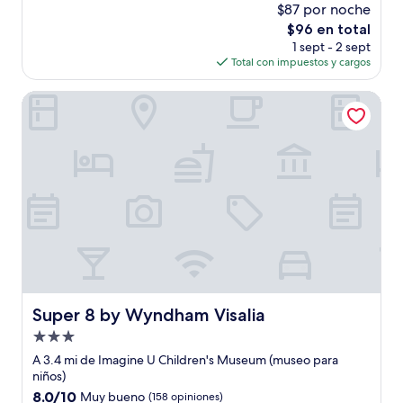
$87 por noche
10,
El
$96 en total
Muy
precio
bueno,
1 sept - 2 sept
actual
(1,408
Total con impuestos y cargos
es
opiniones)
de
Super 8 by Wyndham Visalia
$96
Super 8 by Wyndham Visalia
Super 8 by Wyndham Visalia
Propiedad
de
A 3.4 mi de Imagine U Children's Museum (museo para
3.0
niños)
estrellas
8.0
8.0/10
Muy bueno
(158 opiniones)