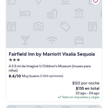
Fairfield Inn by Marriott Visalia Sequoia
Fairfield Inn by Marriott Visalia Sequoia
Propiedad
de
A 3.5 mi de Imagine U Children's Museum (museo para
3.0
niños)
estrellas
8.4
8.4/10
Muy bueno
(1,003 opiniones)
de
$120 por noche
10,
El
$135 en total
Muy
precio
bueno,
23 ago - 24 ago
actual
(1,003
Total con impuestos y cargos
es
opiniones)
de
Residence Inn by Marriott Visalia