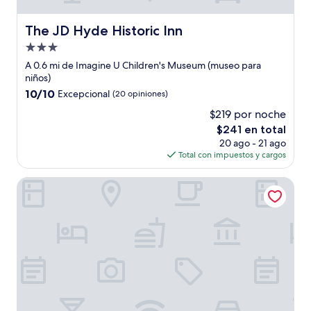
The JD Hyde Historic Inn
The JD Hyde Historic Inn
Propiedad
de
A 0.6 mi de Imagine U Children's Museum (museo para
3.0
niños)
estrellas
10.0
10/10
Excepcional
(20 opiniones)
de
$219 por noche
10,
El
$241 en total
Excepcional,
precio
(20
20 ago - 21 ago
actual
opiniones)
Total con impuestos y cargos
es
de
The Darling Hotel
$241