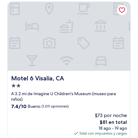
de
Motel 6 Visalia, CA
$93
Motel 6 Visalia, CA
Motel 6 Visalia, CA
Propiedad
de
A 3.2 mi de Imagine U Children's Museum (museo para
2.0
niños)
estrellas
7.4
7.4/10
Bueno
(1,011 opiniones)
de
$73 por noche
10,
El
$81 en total
Bueno,
precio
(1,011
18 ago - 19 ago
actual
opiniones)
Total con impuestos y cargos