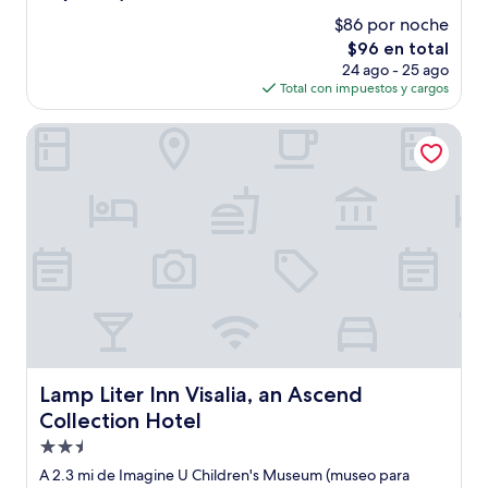
de
$86 por noche
10,
El
$96 en total
Muy
precio
bueno,
24 ago - 25 ago
actual
(158
Total con impuestos y cargos
es
opiniones)
de
Lamp Liter Inn Visalia, an Ascend Collection Hotel
$96
Lamp Liter Inn Visalia, an Ascend Collection Hotel
Lamp Liter Inn Visalia, an Ascend
Collection Hotel
Propiedad
de
A 2.3 mi de Imagine U Children's Museum (museo para