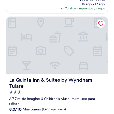
precio
(1,035
16 ago - 17 ago
actual
opiniones)
Total con impuestos y cargos
es
de
La Quinta Inn & Suites by Wyndham Tulare
$102
La Quinta Inn & Suites by Wyndham Tulare
La Quinta Inn & Suites by Wyndham
Tulare
Propiedad
de
A 7.7 mi de Imagine U Children's Museum (museo para
3.0
niños)
estrellas
8.0
8.0/10
Muy bueno
(1,408 opiniones)
de