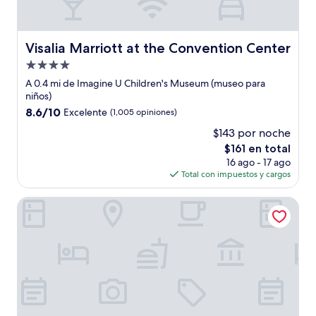
Visalia Marriott at the Convention Center
Visalia Marriott at the Convention Center
Propiedad
de
A 0.4 mi de Imagine U Children's Museum (museo para
4.0
niños)
estrellas
8.6
8.6/10
Excelente
(1,005 opiniones)
de
$143 por noche
10,
El
$161 en total
Excelente,
precio
(1,005
16 ago - 17 ago
actual
opiniones)
Total con impuestos y cargos
es
de
Comfort Suites Visalia Convention Center
$161