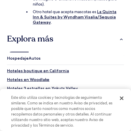
niños).
Otro hotel que acepta mascotas es
La Quinta
Inn & Suites by Wyndham Visalia/Sequoia
Gateway
.
Explora más
Hospedaje
Autos
Hoteles boutique en California
Hoteles en Woodlake
Hoteles 3 estrellas en Yokuts Valley
Hoteles con cocina en Fresno
Este sitio utiliza cookies y tecnologías de seguimiento
similares. Como se indica en nuestro Aviso de privacidad, es
Hoteles con estacionamiento en Tulare
posible que tanto nosotros como nuestros socios
recopilemos datos personales y otros detalles. Al continuar
Moteles en California
utilizando nuestro sitio web, aceptas nuestro Aviso de
Hoteles en Exeter
privacidad y los Términos de servicio.