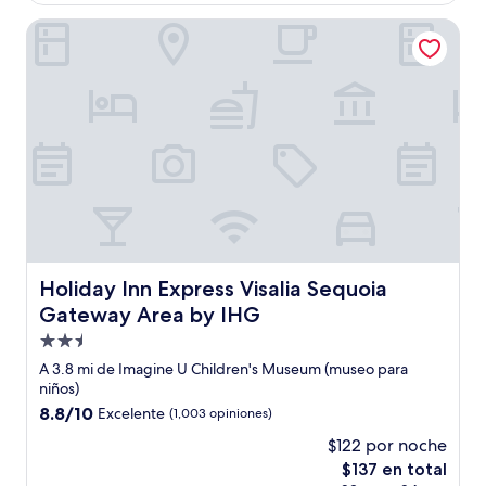
es
de
Holiday Inn Express Visalia Sequoia Gateway Area by IHG
$81
Holiday Inn Express Visalia Sequoia Gateway Area by IH
Holiday Inn Express Visalia Sequoia
Gateway Area by IHG
Propiedad
de
A 3.8 mi de Imagine U Children's Museum (museo para
2.5
niños)
estrellas
8.8
8.8/10
Excelente
(1,003 opiniones)
de
$122 por noche
10,
El
$137 en total
Excelente,