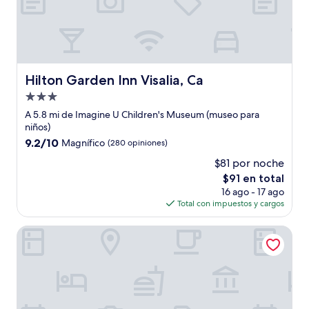
Hilton Garden Inn Visalia, Ca
Hilton Garden Inn Visalia, Ca
Propiedad
de
A 5.8 mi de Imagine U Children's Museum (museo para
3.0
niños)
estrellas
9.2
9.2/10
Magnífico
(280 opiniones)
de
$81 por noche
10,
El
$91 en total
Magnífico,
precio
(280
16 ago - 17 ago
actual
opiniones)
Total con impuestos y cargos
es
de
Comfort Suites Tulare Sequoia Gateway
$91