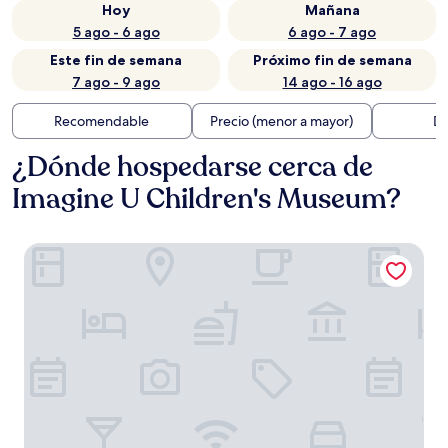
Hoy
Mañana
5 ago - 6 ago
6 ago - 7 ago
Este fin de semana
Próximo fin de semana
7 ago - 9 ago
14 ago - 16 ago
Recomendable
Precio (menor a mayor)
Di
¿Dónde hospedarse cerca de
Imagine U Children's Museum?
The JD Hyde Historic Inn