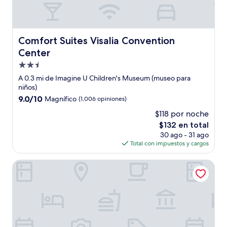
Comfort Suites Visalia Convention Center
Comfort Suites Visalia Convention
Center
Propiedad
de
A 0.3 mi de Imagine U Children's Museum (museo para
2.5
niños)
estrellas
9.0
9.0/10
Magnífico
(1,006 opiniones)
de
$118 por noche
10,
El
$132 en total
Magnífico,
precio
(1,006
30 ago - 31 ago
actual
opiniones)
Total con impuestos y cargos
es
de
Hilton Garden Inn Visalia, Ca
$132