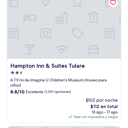
$185
Hampton Inn & Suites Tulare
Hampton Inn & Suites Tulare
Propiedad
de
A 7.9 mi de Imagine U Children's Museum (museo para
2.5
niños)
estrellas
8.8
8.8/10
Excelente
(1,001 opiniones)
de
$102 por noche
10,
El
$112 en total
Excelente,
precio
(1,001
16 ago - 17 ago
actual
opiniones)
Total con impuestos y cargos
es
de