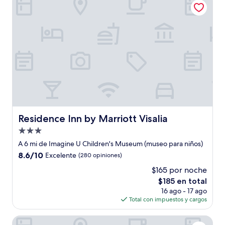
$135
Residence Inn by Marriott Visalia
Residence Inn by Marriott Visalia
Propiedad
de
A 6 mi de Imagine U Children's Museum (museo para niños)
3.0
8.6
8.6/10
Excelente
(280 opiniones)
estrellas
de
$165 por noche
10,
El
$185 en total
Excelente,
precio
(280
16 ago - 17 ago
actual
opiniones)
Total con impuestos y cargos
es
de
Hampton Inn & Suites Tulare