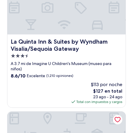
La Quinta Inn & Suites by Wyndham Visalia/Sequoia Gat
La Quinta Inn & Suites by Wyndham
Visalia/Sequoia Gateway
Propiedad
de
A 3.7 mi de Imagine U Children's Museum (museo para
3.5
niños)
estrellas
8.6
8.6/10
Excelente
(1,210 opiniones)
de
$113 por noche
10,
El
$127 en total
Excelente,
precio
(1,210
23 ago - 24 ago
actual
opiniones)
Total con impuestos y cargos
es
de
Best Western Exeter Inn & Suites
$127