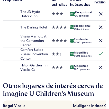
estancia
incluido
estrellas
huéspedes
de
1
The JD Hyde
Excepcional
noche
Propiedad
10.0
Historic Inn
20 opiniones
para
de
2
3.0
Excepcional
adultos.
estrellas
The Darling Hotel
Propiedad
9.4
763 opiniones
Los
de
precios
4.0
Visalia Marriott at
Excelente
y
estrellas
the Convention
Propiedad
8.6
1,005 opiniones
la
Center
de
disponibilidad
4.0
Comfort Suites
Magnífico
están
estrellas
Visalia Convention
Propiedad
9.0
1,006 opiniones
sujetos
Center
de
a
2.5
Hilton Garden Inn
Magnífico
cambios.
estrellas
Propiedad
9.2
Visalia, Ca
280 opiniones
Aplican
de
términos
3.0
adicionales.
estrellas
Otros lugares de interés cerca de
Imagine U Children's Museum
Regal Visalia
Mulligans Indoor Go