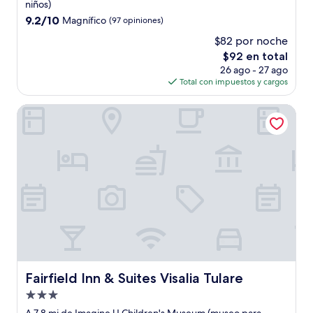
2.5
niños)
estrellas
9.2
9.2/10
Magnífico
(97 opiniones)
de
$82 por noche
10,
El
$92 en total
Magnífico,
precio
(97
26 ago - 27 ago
actual
opiniones)
Total con impuestos y cargos
es
de
Fairfield Inn & Suites Visalia Tulare
$92
Fairfield Inn & Suites Visalia Tulare
Fairfield Inn & Suites Visalia Tulare
Propiedad
de