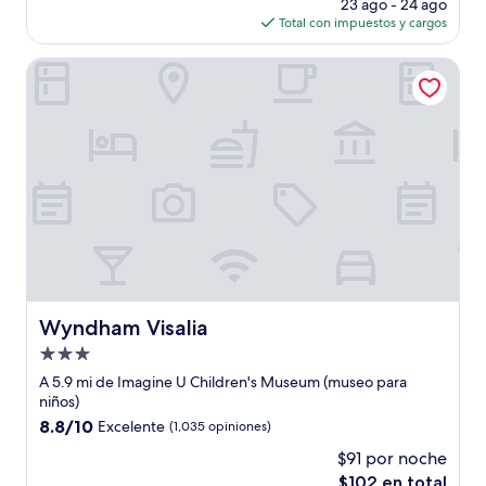
precio
(1,003
23 ago - 24 ago
actual
opiniones)
Total con impuestos y cargos
es
de
Wyndham Visalia
$137
Wyndham Visalia
Wyndham Visalia
Propiedad
de
A 5.9 mi de Imagine U Children's Museum (museo para
3.0
niños)
estrellas
8.8
8.8/10
Excelente
(1,035 opiniones)
de
$91 por noche
10,
El
$102 en total
Excelente,