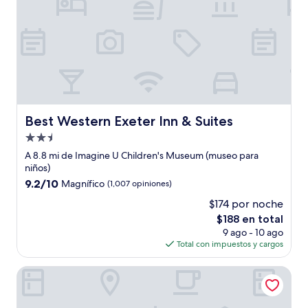
Best Western Exeter Inn & Suites
Best Western Exeter Inn & Suites
Propiedad
de
A 8.8 mi de Imagine U Children's Museum (museo para
2.5
niños)
estrellas
9.2
9.2/10
Magnífico
(1,007 opiniones)
de
$174 por noche
10,
El
$188 en total
Magnífico,
precio
(1,007
9 ago - 10 ago
actual
opiniones)
Total con impuestos y cargos
es
de
Hillstone Inn Tulare, an Ascend Collection Hotel
$188