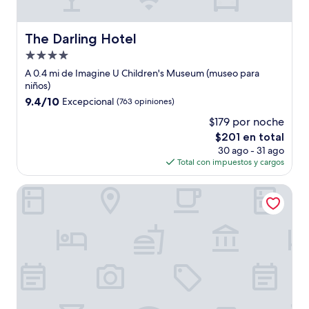
The Darling Hotel
The Darling Hotel
Propiedad
de
A 0.4 mi de Imagine U Children's Museum (museo para
4.0
niños)
estrellas
9.4
9.4/10
Excepcional
(763 opiniones)
de
$179 por noche
10,
El
$201 en total
Excepcional,
precio
(763
30 ago - 31 ago
actual
opiniones)
Total con impuestos y cargos
es
de
Visalia Marriott at the Convention Center
$201