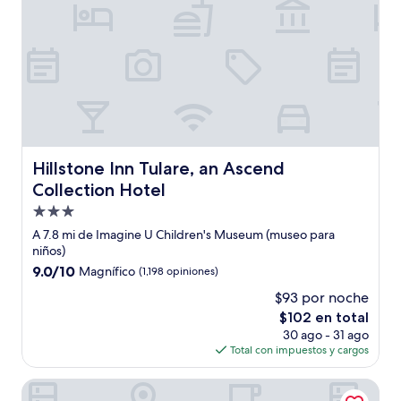
Hillstone Inn Tulare, an Ascend Collection Hotel
Hillstone Inn Tulare, an Ascend
Collection Hotel
Propiedad
de
A 7.8 mi de Imagine U Children's Museum (museo para
3.0
niños)
estrellas
9.0
9.0/10
Magnífico
(1,198 opiniones)
de
$93 por noche
10,
El
$102 en total
Magnífico,
precio
(1,198
30 ago - 31 ago
actual
opiniones)
Total con impuestos y cargos
es
de
Fairfield Inn by Marriott Visalia Sequoia
$102