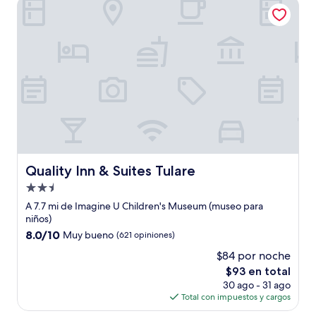
Quality Inn & Suites Tulare
$112
Quality Inn & Suites Tulare
Quality Inn & Suites Tulare
Propiedad
de
A 7.7 mi de Imagine U Children's Museum (museo para
2.5
niños)
estrellas
8.0
8.0/10
Muy bueno
(621 opiniones)
de
$84 por noche
10,
El
$93 en total
Muy
precio
bueno,
30 ago - 31 ago
actual
(621
Total con impuestos y cargos
es
opiniones)