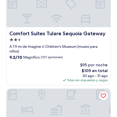
Comfort Suites Tulare Sequoia Gateway
Comfort Suites Tulare Sequoia Gateway
Propiedad
de
A 7.9 mi de Imagine U Children's Museum (museo para
2.5
niños)
estrellas
9.2
9.2/10
Magnífico
(727 opiniones)
de
$95 por noche
10,
El
$105 en total
Magnífico,
precio
(727
30 ago - 31 ago
actual
opiniones)
Total con impuestos y cargos
es
de
La Quinta Inn & Suites by Wyndham Visalia/Sequoia Gate
$105