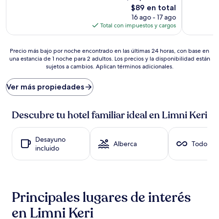
(8
bueno,
El
$89 en total
opiniones)
(92
precio
16 ago - 17 ago
opiniones)
actual
Total con impuestos y cargos
es
de
Precio
$89
Precio más bajo por noche encontrado en las últimas 24 horas, con base en
una estancia de 1 noche para 2 adultos. Los precios y la disponibilidad están
más
sujetos a cambios. Aplican términos adicionales.
bajo
por
noche
Ver más propiedades
encontrado
en
las
Descubre tu hotel familiar ideal en Limni Keri
últimas
24
horas,
Desayuno
Alberca
Todo inc
con
incluido
base
en
una
estancia
de
Principales lugares de interés
1
en Limni Keri
noche
para