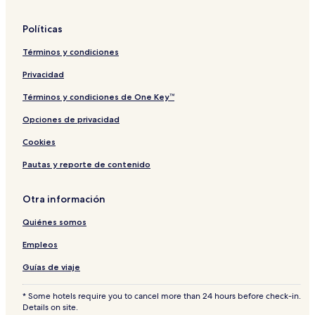
Hoteles en Akrotiri
Políticas
Hoteles familiares en Agrilia
Términos y condiciones
Hoteles en Amoudi
Privacidad
Casas de campo en Tsilivi
Términos y condiciones de One Key™
Hoteles en Kambi
Hoteles en Fiolitis
Opciones de privacidad
Hoteles de playa en Zante
Cookies
Hoteles en Langadhakia
Pautas y reporte de contenido
Hoteles en Keri
Otra información
Villas en Limni Keri
Quiénes somos
Hoteles y resorts con spa en Unidad Regional de Zante
Empleos
Hoteles de lujo cerca de Playa Agios Sostis
Hoteles cerca de Playa Laganas
Guías de viaje
Hoteles con alberca en Kalpaki
* Some hotels require you to cancel more than 24 hours before check-in.
Details on site.
Departamentos en Vasilikós