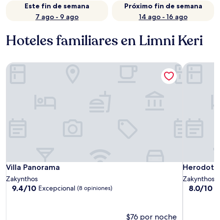
Este fin de semana
Próximo fin de semana
7 ago - 9 ago
14 ago - 16 ago
Hoteles familiares en Limni Keri
Villa Panorama
Herodotos
Villa Panorama
Herodotos
Villa Panorama
Herodotos
Zakynthos
Zakynthos
9.4
8.0
9.4/10
8.0/10
Excepcional
M
(8 opiniones)
de
de
10,
10,
Excepcional,
Muy
$76 por noche