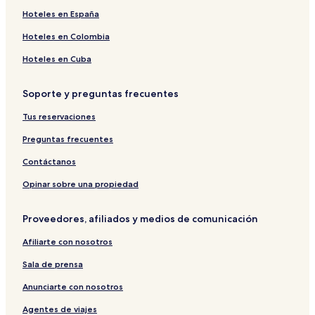
Hoteles de playa en Limni Keri
Hoteles en España
Hoteles con estacionamiento en Limni Keri
Hoteles en Colombia
Hoteles cerca de Playa Keri
Hoteles en Cuba
Hoteles de playa en Porto Koukla
Soporte y preguntas frecuentes
Hoteles 4 estrellas en Playa Agios Sostis
Tus reservaciones
Hoteles familiares en Zante
Hoteles con estacionamiento cerca de Playa Plaka
Preguntas frecuentes
Hoteles en Kalamaki
Contáctanos
Hoteles en Kalpaki
Opinar sobre una propiedad
Villas en Playa Agios Sostis
Proveedores, afiliados y medios de comunicación
Hoteles en Porto Koukla
Afiliarte con nosotros
Hoteles en Kallithea
Sala de prensa
Hoteles cerca de FZ Go Kart
Hoteles en Psarou
Anunciarte con nosotros
Villas en Parque Nacional Marino de Zakynthos
Agentes de viajes