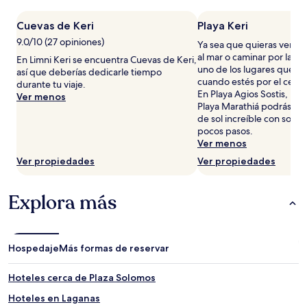
2
adultos.
Cuevas de Keri
Playa Keri
Los
9.0/10 (27 opiniones)
Ya sea que quieras ver el 
precios
al mar o caminar por la are
En Limni Keri se encuentra Cuevas de Keri,
y
uno de los lugares que deb
así que deberías dedicarle tiempo
la
cuando estés por el centr
durante tu viaje.
disponibilidad
En Playa Agios Sostis, Pla
Ver menos
están
Playa Marathiá podrás ap
sujetos
de sol increíble con solo 
a
pocos pasos.
cambios.
Ver menos
Aplican
términos
Ver propiedades
Ver propiedades
adicionales.
Explora más
Hospedaje
Más formas de reservar
Hoteles cerca de Plaza Solomos
Hoteles en Laganas