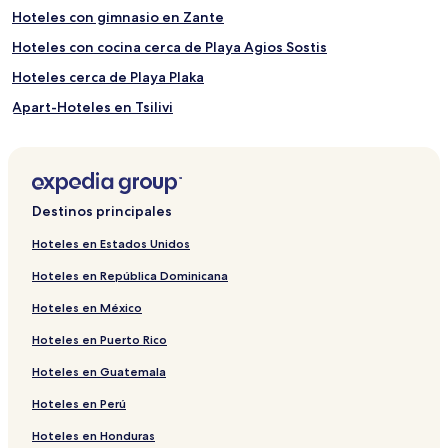
Hoteles con gimnasio en Zante
Hoteles con cocina cerca de Playa Agios Sostis
Hoteles cerca de Playa Plaka
Apart-Hoteles en Tsilivi
Casas de huéspedes en Agrilia
Hoteles en Limni Keri
Hoteles baratos en Zante
Destinos principales
Hoteles 3 estrellas en Tsilivi
Hoteles en Estados Unidos
Hoteles de lujo en Unidad Regional de Zante
Hoteles en República Dominicana
Villas en Playa Plaka
Hoteles en México
Hoteles cerca de Playa Gerakas
Hoteles en Puerto Rico
Hoteles en Mouzaki
Hoteles en Guatemala
Hoteles todo incluido en Zante
Hoteles en Perú
Casas de huéspedes en Playa Akrotiri
Hoteles cerca de Parque Acuático Tsilivi
Hoteles en Honduras