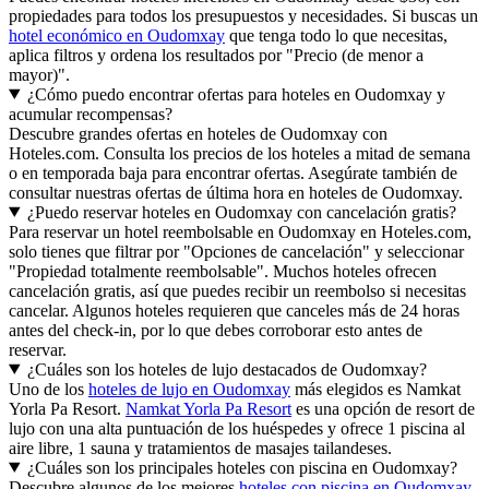
propiedades para todos los presupuestos y necesidades. Si buscas un
hotel económico en Oudomxay
que tenga todo lo que necesitas,
aplica filtros y ordena los resultados por "Precio (de menor a
mayor)".
¿Cómo puedo encontrar ofertas para hoteles en Oudomxay y
acumular recompensas?
Descubre grandes ofertas en hoteles de Oudomxay con
Hoteles.com. Consulta los precios de los hoteles a mitad de semana
o en temporada baja para encontrar ofertas. Asegúrate también de
consultar nuestras ofertas de última hora en hoteles de Oudomxay.
¿Puedo reservar hoteles en Oudomxay con cancelación gratis?
Para reservar un hotel reembolsable en Oudomxay en Hoteles.com,
solo tienes que filtrar por "Opciones de cancelación" y seleccionar
"Propiedad totalmente reembolsable". Muchos hoteles ofrecen
cancelación gratis, así que puedes recibir un reembolso si necesitas
cancelar. Algunos hoteles requieren que canceles más de 24 horas
antes del check-in, por lo que debes corroborar esto antes de
reservar.
¿Cuáles son los hoteles de lujo destacados de Oudomxay?
Uno de los
hoteles de lujo en Oudomxay
más elegidos es Namkat
Yorla Pa Resort.
Namkat Yorla Pa Resort
es una opción de resort de
lujo con una alta puntuación de los huéspedes y ofrece 1 piscina al
aire libre, 1 sauna y tratamientos de masajes tailandeses.
¿Cuáles son los principales hoteles con piscina en Oudomxay?
Descubre algunos de los mejores
hoteles con piscina en Oudomxay