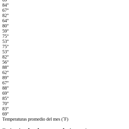
84°
67°
82°
64°
80°
59°
75°
53°
75°
53°
82°
56°
88°
62°
89°
67°
88°
69°
85°
70°
83°
69°
Temperaturas promedio del mes (˚F)