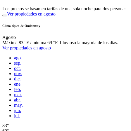
Los precios se basan en tarifas de una sola noche para dos personas
Ver propiedades en agosto
Clima típico de Oudomxay
Agosto
Máxima 83 °F / mínima 69 °F. Lluvioso la mayoría de los días.
Ver propiedades en agosto
ago.
sep.
oct.
nov.
dic.
ene.
feb.
mar.
abr.
may.
jun.
jul.
83°
69°