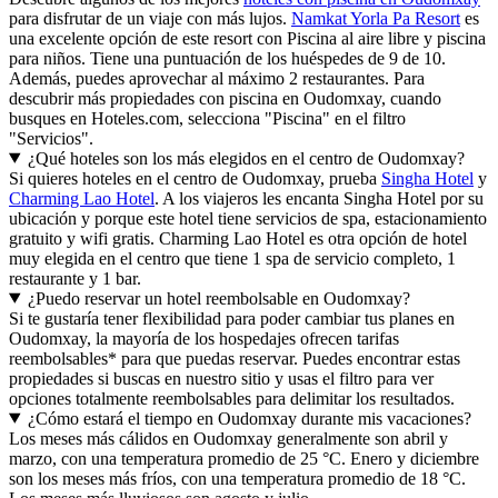
para disfrutar de un viaje con más lujos.
Namkat Yorla Pa Resort
es
una excelente opción de este resort con Piscina al aire libre y piscina
para niños. Tiene una puntuación de los huéspedes de 9 de 10.
Además, puedes aprovechar al máximo 2 restaurantes. Para
descubrir más propiedades con piscina en Oudomxay, cuando
busques en Hoteles.com, selecciona "Piscina" en el filtro
"Servicios".
¿Qué hoteles son los más elegidos en el centro de Oudomxay?
Si quieres hoteles en el centro de Oudomxay, prueba
Singha Hotel
y
Charming Lao Hotel
. A los viajeros les encanta Singha Hotel por su
ubicación y porque este hotel tiene servicios de spa, estacionamiento
gratuito y wifi gratis. Charming Lao Hotel es otra opción de hotel
muy elegida en el centro que tiene 1 spa de servicio completo, 1
restaurante y 1 bar.
¿Puedo reservar un hotel reembolsable en Oudomxay?
Si te gustaría tener flexibilidad para poder cambiar tus planes en
Oudomxay, la mayoría de los hospedajes ofrecen tarifas
reembolsables* para que puedas reservar. Puedes encontrar estas
propiedades si buscas en nuestro sitio y usas el filtro para ver
opciones totalmente reembolsables para delimitar los resultados.
¿Cómo estará el tiempo en Oudomxay durante mis vacaciones?
Los meses más cálidos en Oudomxay generalmente son abril y
marzo, con una temperatura promedio de 25 °C. Enero y diciembre
son los meses más fríos, con una temperatura promedio de 18 °C.