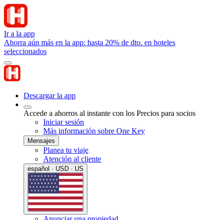
Ir a la app
Ahorra aún más en la app: hasta 20% de dto. en hoteles
seleccionados
Descargar la app
Accede a ahorros al instante con los Precios para socios
Iniciar sesión
Más información sobre One Key
Mensajes
Planea tu viaje
Atención al cliente
español · USD · US
Anunciar una propiedad