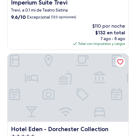
Imperium Suite Trevi
Imperium Suite Trevi
Trevi, a 0.1 mi de Teatro Sistina
9.6
9.6/10
Excepcional
(123 opiniones)
de
$110 por noche
10,
El
$132 en total
Excepcional,
precio
(123
7 ago - 8 ago
actual
opiniones)
Total con impuestos y cargos
es
de
Hotel Eden - Dorchester Collection
$132
Hotel Eden - Dorchester Collection
Hotel Eden - Dorchester Collection