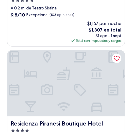
Propiedad
de
A 0.2 mi de Teatro Sistina
5.0
9.8
9.8/10
Excepcional
(103 opiniones)
estrellas
de
$1,167 por noche
10,
El
$1,307 en total
Excepcional,
precio
(103
31 ago - 1 sept
actual
opiniones)
Total con impuestos y cargos
es
de
Residenza Piranesi Boutique Hotel
$1,307
Residenza Piranesi Boutique Hotel
Residenza Piranesi Boutique Hotel
Propiedad