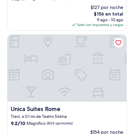
de
$127 por noche
10,
El
$156 en total
Magnífico,
precio
(14
9 ago - 10 ago
actual
opiniones)
Total con impuestos y cargos
es
de
Unica Suites Rome
$156
Unica Suites Rome
Unica Suites Rome
Trevi, a 0.1 mi de Teatro Sistina
9.2
9.2/10
Magnífico
(803 opiniones)
de
$154 por noche
10,