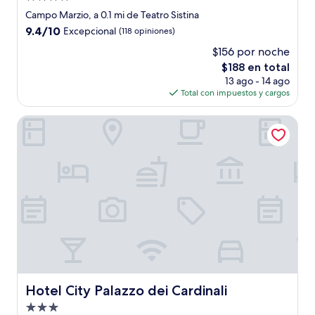
de
Campo Marzio, a 0.1 mi de Teatro Sistina
4.0
9.4
9.4/10
Excepcional
(118 opiniones)
estrellas
de
$156 por noche
10,
El
$188 en total
Excepcional,
precio
(118
13 ago - 14 ago
actual
opiniones)
Total con impuestos y cargos
es
de
Hotel City Palazzo dei Cardinali
$188
Hotel City Palazzo dei Cardinali
Hotel City Palazzo dei Cardinali
Propiedad