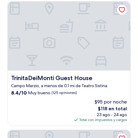
de
TrinitaDeiMonti Guest House
$100
TrinitaDeiMonti Guest House
TrinitaDeiMonti Guest House
Campo Marzio, a menos de 0.1 mi de Teatro Sistina
8.4
8.4/10
Muy bueno
(125 opiniones)
de
$95 por noche
10,
El
$118 en total
Muy
precio
bueno,
23 ago - 24 ago
actual
(125
Total con impuestos y cargos
es
opiniones)
de
Barberini 16 Boutique Hotel
$118