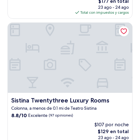
El
$177 en total
Excelente,
precio
(1,000
23 ago - 24 ago
actual
opiniones)
Total con impuestos y cargos
es
de
Sistina Twentythree Luxury Rooms
$177
Sistina Twentythree Luxury Rooms
Sistina Twentythree Luxury Rooms
Colonna, a menos de 0.1 mi de Teatro Sistina
8.8
8.8/10
Excelente
(97 opiniones)
de
$107 por noche
10,
El
$129 en total
Excelente,
precio
(97
23 ago - 24 ago