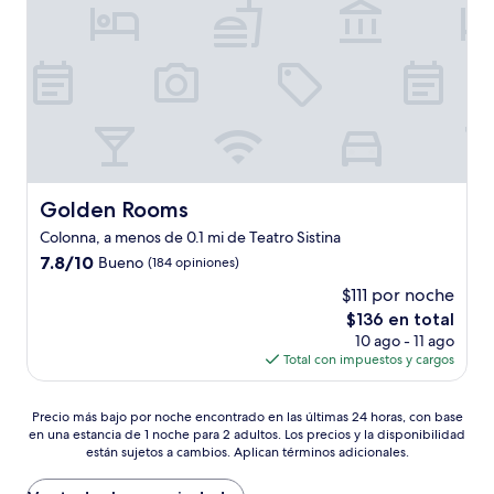
Golden Rooms
Golden Rooms
Colonna, a menos de 0.1 mi de Teatro Sistina
7.8
7.8/10
Bueno
(184 opiniones)
de
$111 por noche
10,
El
$136 en total
Bueno,
precio
(184
10 ago - 11 ago
actual
opiniones)
Total con impuestos y cargos
es
de
Precio
$136
Precio más bajo por noche encontrado en las últimas 24 horas, con base
en una estancia de 1 noche para 2 adultos. Los precios y la disponibilidad
más
están sujetos a cambios. Aplican términos adicionales.
bajo
por