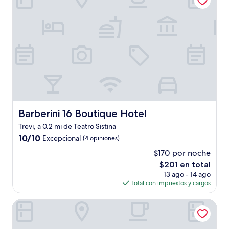
Barberini 16 Boutique Hotel
Barberini 16 Boutique Hotel
Trevi, a 0.2 mi de Teatro Sistina
10.0
10/10
Excepcional
(4 opiniones)
de
$170 por noche
10,
El
$201 en total
Excepcional,
precio
(4
13 ago - 14 ago
actual
opiniones)
Total con impuestos y cargos
es
de
THE ONE Boutique Hotel & Private SPA Roma
$201