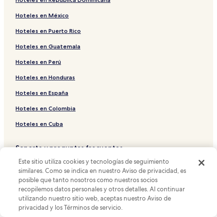
Hoteles baratos cerca de Via Nazionale
Hoteles en México
Hoteles cerca de Palacio del Quirinal
Hoteles en Puerto Rico
Hoteles con cocina cerca de Via del Tritone
Hoteles en Guatemala
Hoteles que aceptan mascotas cerca de Via del Boschetto
Hoteles en Perú
Departamentos en Via del Corso
Hoteles en Honduras
Hoteles 5 estrellas en Via Nazionale
Hoteles en España
Departamentos en Via Condotti
Hoteles en Colombia
Hoteles 2 estrellas en Via del Corso
Hoteles en Cuba
Hoteles familiares cerca de Via Condotti
Hoteles cerca de Via del Corso
Soporte y preguntas frecuentes
Hoteles baratos en Monti
Este sitio utiliza cookies y tecnologías de seguimiento
Tus reservaciones
similares. Como se indica en nuestro Aviso de privacidad, es
Hoteles para ir de compras cerca de Via Marsala
Preguntas frecuentes
posible que tanto nosotros como nuestros socios
Hoteles con gimnasio cerca de Plaza Barberini
recopilemos datos personales y otros detalles. Al continuar
Contáctanos
utilizando nuestro sitio web, aceptas nuestro Aviso de
Hoteles 4 estrellas en Via del Corso
privacidad y los Términos de servicio.
Opinar sobre una propiedad
Hoteles 5 estrellas en Via del Babuino