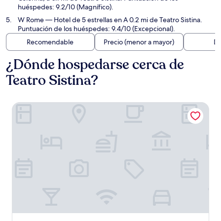
huéspedes: 9.2/10 (Magnífico).
W Rome
— Hotel de 5 estrellas en A 0.2 mi de Teatro Sistina.
Puntuación de los huéspedes: 9.4/10 (Excepcional).
Recomendable
Precio (menor a mayor)
Di
¿Dónde hospedarse cerca de
Teatro Sistina?
Imperium Suite Trevi