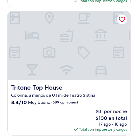
actual
opiniones)
Total con impuestos y cargos
es
de
Tritone Top House
$163
Tritone Top House
Tritone Top House
Colonna, a menos de 0.1 mi de Teatro Sistina
8.4
8.4/10
Muy bueno
(689 opiniones)
de
$81 por noche
10,
El
$100 en total
Muy
precio
bueno,
17 ago - 18 ago
actual
(689
Total con impuestos y cargos
es
opiniones)