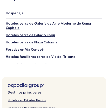
Hospedaje
Hoteles cerca de Galería de Arte Moderno de Roma
Capitale
Hoteles cerca de Palacio Chigi
Hoteles cerca de Plaza Colonna
Posadas en Via Condotti
Hoteles familiares cerca de Via del Tritone
Casas de huéspedes en Roma
Hoteles familiares cerca de Via del Boschetto
Hoteles familiares cerca de Via del Corso
Posadas en Via XX Settembre
Destinos principales
Hoteles 3 estrellas en Via del Tritone
Casas de huéspedes en Monti
Hoteles en Estados Unidos
Apart-Hoteles en Via Condotti
Hoteles en República Dominicana