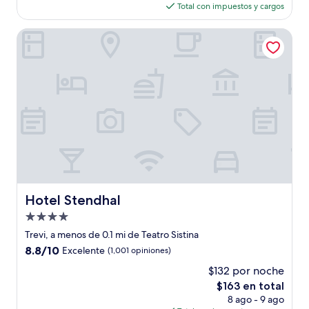
actual
opiniones)
Total con impuestos y cargos
es
de
Hotel Stendhal
$129
Hotel Stendhal
Hotel Stendhal
Propiedad
de
Trevi, a menos de 0.1 mi de Teatro Sistina
4.0
8.8
8.8/10
Excelente
(1,001 opiniones)
estrellas
de
$132 por noche
10,
El
$163 en total
Excelente,
precio
(1,001
8 ago - 9 ago