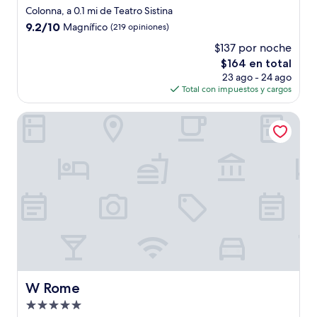
de
Colonna, a 0.1 mi de Teatro Sistina
3.0
9.2
9.2/10
Magnífico
(219 opiniones)
estrellas
de
$137 por noche
10,
El
$164 en total
Magnífico,
precio
(219
23 ago - 24 ago
actual
opiniones)
Total con impuestos y cargos
es
de
W Rome
$164
W Rome
W Rome
Propiedad