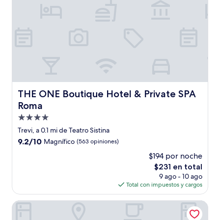
THE ONE Boutique Hotel & Private SPA Roma
THE ONE Boutique Hotel & Private SPA
Roma
Propiedad
de
Trevi, a 0.1 mi de Teatro Sistina
4.0
9.2
9.2/10
Magnífico
(563 opiniones)
estrellas
de
$194 por noche
10,
El
$231 en total
Magnífico,
precio
(563
9 ago - 10 ago
actual
opiniones)
Total con impuestos y cargos
es
de
Sina Bernini Bristol, Autograph Collection
$231