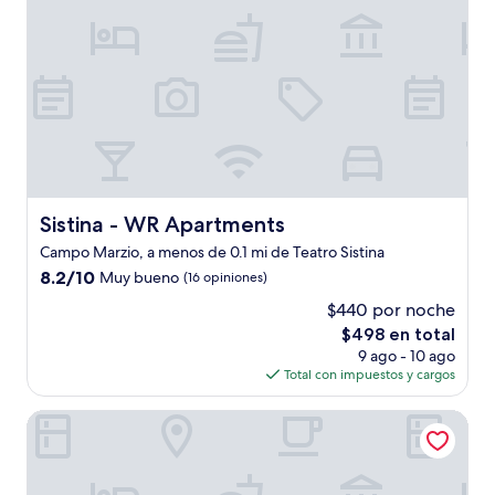
Sistina - WR Apartments
Sistina - WR Apartments
Campo Marzio, a menos de 0.1 mi de Teatro Sistina
8.2
8.2/10
Muy bueno
(16 opiniones)
de
$440 por noche
10,
El
$498 en total
Muy
precio
bueno,
9 ago - 10 ago
actual
(16
Total con impuestos y cargos
es
opiniones)
de
Trevi Collection Hotel - Trevi Hotels Group
$498