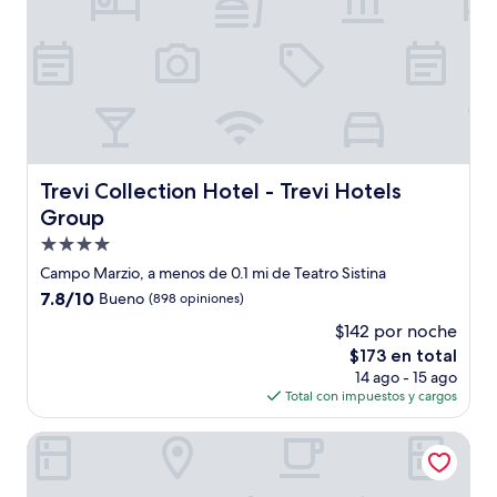
Trevi Collection Hotel - Trevi Hotels Group
Trevi Collection Hotel - Trevi Hotels
Group
Propiedad
de
Campo Marzio, a menos de 0.1 mi de Teatro Sistina
4.0
7.8
7.8/10
Bueno
(898 opiniones)
estrellas
de
$142 por noche
10,
El
$173 en total
Bueno,
precio
(898
14 ago - 15 ago
actual
opiniones)
Total con impuestos y cargos
es
de
Golden Rooms
$173