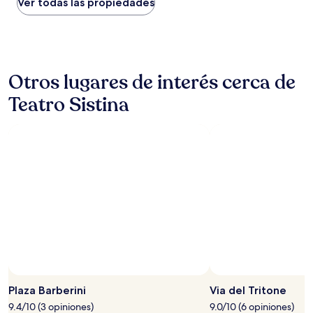
noche
Ver todas las propiedades
encontrado
en
las
últimas
24
Otros lugares de interés cerca de
horas,
con
Teatro Sistina
base
en
una
estancia
de
1
noche
para
2
adultos.
Los
precios
y
la
disponibilidad
Plaza Barberini
Via del Tritone
están
sujetos
9.4/10 (3 opiniones)
9.0/10 (6 opiniones)