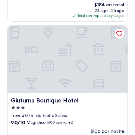
El
$184 en total
Magnífico,
precio
(803
24 ago - 25 ago
actual
opiniones)
Total con impuestos y cargos
es
de
Giuturna Boutique Hotel
$184
Giuturna Boutique Hotel
Giuturna Boutique Hotel
Propiedad
de
Trevi, a 0.1 mi de Teatro Sistina
3.0
9.0
9.0/10
Magnífico
(600 opiniones)
estrellas
de
$106 por noche
10,