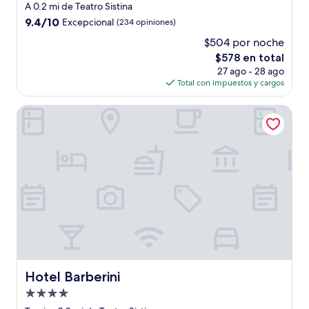
de
A 0.2 mi de Teatro Sistina
5.0
9.4
9.4/10
Excepcional
(234 opiniones)
estrellas
de
$504 por noche
10,
El
$578 en total
Excepcional,
precio
(234
27 ago - 28 ago
actual
opiniones)
Total con impuestos y cargos
es
de
Hotel Barberini
$578
Hotel Barberini
Hotel Barberini
Propiedad
de