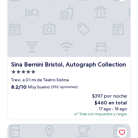
Sina Bernini Bristol, Autograph Collection
Sina Bernini Bristol, Autograph Collection
Propiedad
de
Trevi, a 0.1 mi de Teatro Sistina
5.0
8.2
8.2/10
Muy bueno
(552 opiniones)
estrellas
de
$397 por noche
10,
El
$460 en total
Muy
precio
bueno,
17 ago - 18 ago
actual
(552
Total con impuestos y cargos
es
opiniones)
de
Sistina - WR Apartments
$460