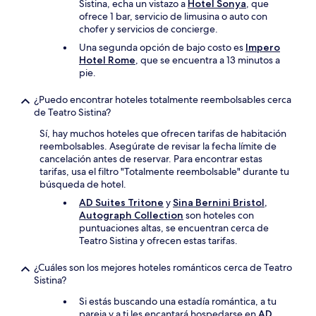
Sistina, echa un vistazo a
Hotel Sonya
, que
ofrece 1 bar, servicio de limusina o auto con
chofer y servicios de concierge.
Una segunda opción de bajo costo es
Impero
Hotel Rome
, que se encuentra a 13 minutos a
pie.
¿Puedo encontrar hoteles totalmente reembolsables cerca
de Teatro Sistina?
Sí, hay muchos hoteles que ofrecen tarifas de habitación
reembolsables. Asegúrate de revisar la fecha límite de
cancelación antes de reservar. Para encontrar estas
tarifas, usa el filtro "Totalmente reembolsable" durante tu
búsqueda de hotel.
AD Suites Tritone
y
Sina Bernini Bristol,
Autograph Collection
son hoteles con
puntuaciones altas, se encuentran cerca de
Teatro Sistina y ofrecen estas tarifas.
¿Cuáles son los mejores hoteles románticos cerca de Teatro
Sistina?
Si estás buscando una estadía romántica, a tu
pareja y a ti les encantará hospedarse en
AD