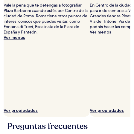
a
Vale la pena que te detengas a fotografiar
En Centro de la ciudad
cambios.
Plaza Barberini cuando estés por Centro de la
para ir de compras a Via
Aplican
ciudad de Roma. Roma tiene otros puntos de
Grandes tiendas Rinasce
términos
interés icónicos que puedes visitar, como
Via del Tritone, Via del
adicionales.
Fontana di Trevi, Escalinata de la Plaza de
podrás hacer las compra
España y Panteón.
Ver menos
Ver menos
Ver propiedades
Ver propiedades
Preguntas frecuentes