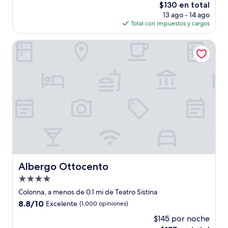
El
$130 en total
Magnífico,
precio
(600
13 ago - 14 ago
actual
opiniones)
Total con impuestos y cargos
es
de
Albergo Ottocento
$130
Albergo Ottocento
Albergo Ottocento
Propiedad
de
Colonna, a menos de 0.1 mi de Teatro Sistina
4.0
8.8
8.8/10
Excelente
(1,000 opiniones)
estrellas
de
$145 por noche
10,