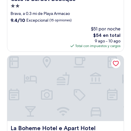
Propiedad
de
Brava, a 0.3 mi de Playa Armacao
2.0
9.4
9.4/10
Excepcional
(15 opiniones)
estrellas
de
$51 por noche
10,
El
$54 en total
Excepcional,
precio
(15
9 ago - 10 ago
actual
opiniones)
Total con impuestos y cargos
es
de
La Boheme Hotel e Apart Hotel
$54
La Boheme Hotel e Apart Hotel
La Boheme Hotel e Apart Hotel