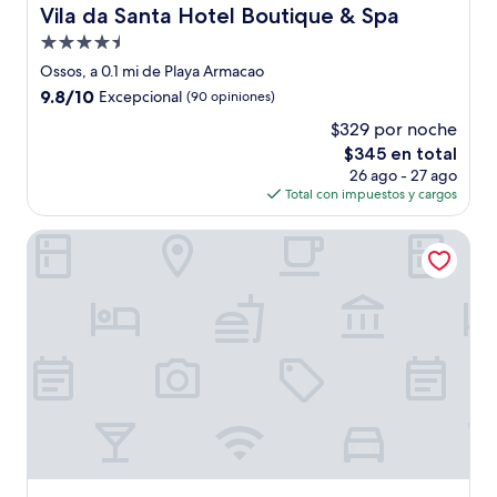
Vila da Santa Hotel Boutique & Spa
Vila da Santa Hotel Boutique & Spa
Propiedad
de
Ossos, a 0.1 mi de Playa Armacao
4.5
9.8
9.8/10
Excepcional
(90 opiniones)
estrellas
de
$329 por noche
10,
El
$345 en total
Excepcional,
precio
(90
26 ago - 27 ago
actual
opiniones)
Total con impuestos y cargos
es
de
POUSADA SANTORINI
$345