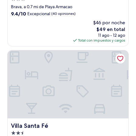
de
Brava, a 0.7 mi de Playa Armacao
3.0
9.4
9.4/10
Excepcional
(40 opiniones)
estrellas
de
$46 por noche
10,
El
$49 en total
Excepcional,
precio
(40
11 ago - 12 ago
actual
opiniones)
Total con impuestos y cargos
es
de
Villa Santa Fé
$49
Villa Santa Fé
Villa Santa Fé
Propiedad