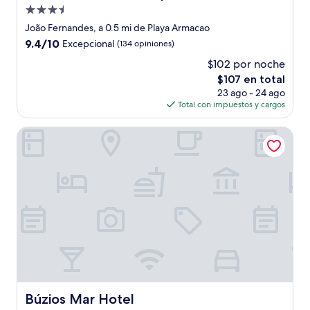
Propiedad
de
João Fernandes, a 0.5 mi de Playa Armacao
3.5
9.4
9.4/10
Excepcional
(134 opiniones)
estrellas
de
$102 por noche
10,
El
$107 en total
Excepcional,
precio
(134
23 ago - 24 ago
actual
opiniones)
Total con impuestos y cargos
es
de
Búzios Mar Hotel
$107
Búzios Mar Hotel
Búzios Mar Hotel