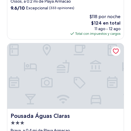
de
Ossos, a 0.2 mi de Playa Armacao
3.5
9.6
9.6/10
Excepcional
(333 opiniones)
estrellas
de
$118 por noche
10,
El
$124 en total
Excepcional,
precio
(333
11 ago - 12 ago
actual
opiniones)
Total con impuestos y cargos
es
de
Pousada Águas Claras
$124
Pousada Águas Claras
Pousada Águas Claras
Propiedad
de
Brava, a 0.4 mi de Playa Armacao