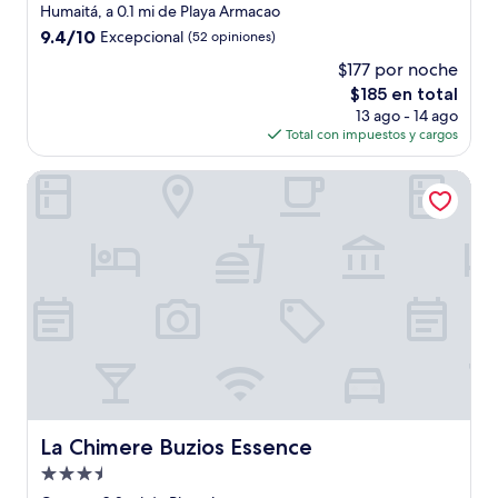
de
Humaitá, a 0.1 mi de Playa Armacao
3.0
9.4
9.4/10
Excepcional
(52 opiniones)
estrellas
de
$177 por noche
10,
El
$185 en total
Excepcional,
precio
(52
13 ago - 14 ago
actual
opiniones)
Total con impuestos y cargos
es
de
La Chimere Buzios Essence
$185
La Chimere Buzios Essence
La Chimere Buzios Essence
Propiedad