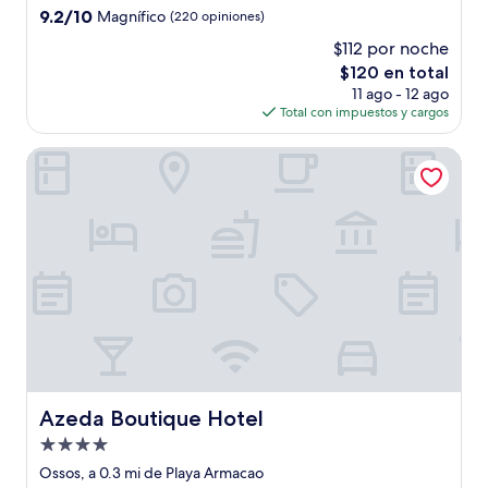
4.0
9.2
9.2/10
Magnífico
(220 opiniones)
estrellas
de
$112 por noche
10,
El
$120 en total
Magnífico,
precio
(220
11 ago - 12 ago
actual
opiniones)
Total con impuestos y cargos
es
de
Azeda Boutique Hotel
$120
Azeda Boutique Hotel
Azeda Boutique Hotel
Propiedad
de
Ossos, a 0.3 mi de Playa Armacao