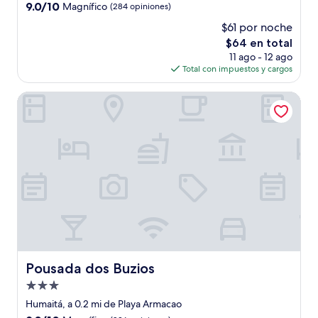
4.0
9.0
9.0/10
Magnífico
(284 opiniones)
estrellas
de
$61 por noche
10,
El
$64 en total
Magnífico,
precio
(284
11 ago - 12 ago
actual
opiniones)
Total con impuestos y cargos
es
de
Pousada dos Buzios
$64
Pousada dos Buzios
Pousada dos Buzios
Propiedad
de
Humaitá, a 0.2 mi de Playa Armacao
3.0