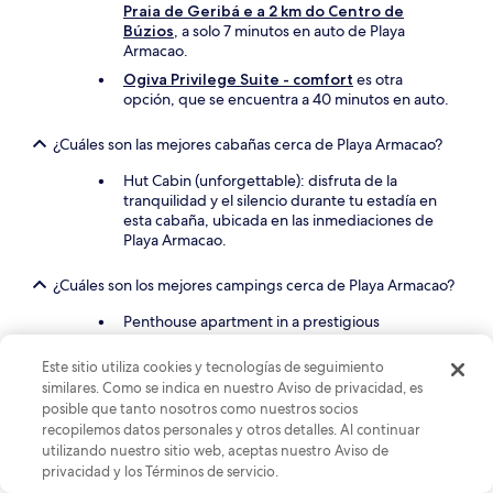
Praia de Geribá e a 2 km do Centro de
Búzios
, a solo 7 minutos en auto de Playa
Armacao.
Ogiva Privilege Suite - comfort
es otra
opción, que se encuentra a 40 minutos en auto.
¿Cuáles son las mejores cabañas cerca de Playa Armacao?
Hut Cabin (unforgettable): disfruta de la
tranquilidad y el silencio durante tu estadía en
esta cabaña, ubicada en las inmediaciones de
Playa Armacao.
¿Cuáles son los mejores campings cerca de Playa Armacao?
Penthouse apartment in a prestigious
neighborhood (Braga) in Cabo Frio. Near Praia
do Forte. Located on the neighborhood's main
Este sitio utiliza cookies y tecnologías de seguimiento
avenue, with a variety of shops and restaurants
similares. Como se indica en nuestro Aviso de privacidad, es
nearby.: disfruta de la calma del entorno rural en
posible que tanto nosotros como nuestros socios
las inmediaciones de Playa Armacao.
recopilemos datos personales y otros detalles. Al continuar
Just 5 minutes from the dunes beach!
utilizando nuestro sitio web, aceptas nuestro Aviso de
Apartment for families!: este es otro lugar para
privacidad y los Términos de servicio.
acampar en los alrededores.