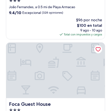
Propiedad
de
João Fernandes, a 0.5 mi de Playa Armacao
3.0
9.4
9.4/10
Excepcional
(328 opiniones)
estrellas
de
$96 por noche
10,
El
$100 en total
Excepcional,
precio
(328
9 ago - 10 ago
actual
opiniones)
Total con impuestos y cargos
es
de
Foca Guest House
$100
Foca Guest House
Foca Guest House
Propiedad