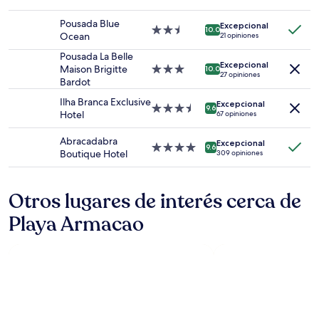
1
de
noche
3.0
Pousada Blue
para
Excepcional
estrellas
Propiedad
10.0
Ocean
21 opiniones
2
de
adultos.
2.5
Pousada La Belle
Los
Excepcional
estrellas
Maison Brigitte
Propiedad
10.0
27 opiniones
precios
Bardot
de
y
3.0
Ilha Branca Exclusive
la
Excepcional
estrellas
Propiedad
9.6
Hotel
67 opiniones
disponibilidad
de
están
3.5
Abracadabra
sujetos
Excepcional
estrellas
Propiedad
9.6
Boutique Hotel
a
309 opiniones
de
cambios.
4.0
Aplican
estrellas
términos
Otros lugares de interés cerca de
adicionales.
Playa Armacao