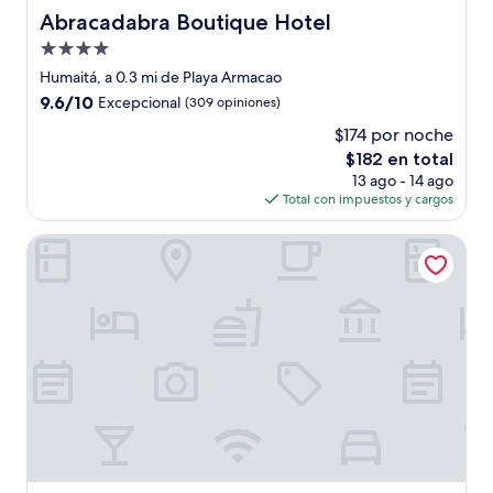
Abracadabra Boutique Hotel
Abracadabra Boutique Hotel
Propiedad
de
Humaitá, a 0.3 mi de Playa Armacao
4.0
9.6
9.6/10
Excepcional
(309 opiniones)
estrellas
de
$174 por noche
10,
El
$182 en total
Excepcional,
precio
(309
13 ago - 14 ago
actual
opiniones)
Total con impuestos y cargos
es
de
Vila da Santa Hotel Boutique & Spa
$182