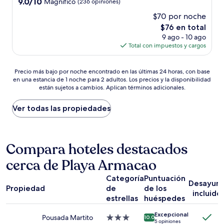
9.0
9.0/10
Magnífico
(236 opiniones)
estrellas
de
$70 por noche
10,
El
$76 en total
Magnífico,
precio
(236
9 ago - 10 ago
actual
opiniones)
Total con impuestos y cargos
es
de
Precio
$76
Precio más bajo por noche encontrado en las últimas 24 horas, con base
en una estancia de 1 noche para 2 adultos. Los precios y la disponibilidad
más
están sujetos a cambios. Aplican términos adicionales.
bajo
por
noche
Ver todas las propiedades
encontrado
en
las
últimas
Compara hoteles destacados
24
cerca de Playa Armacao
horas,
con
Categoría
Puntuación
base
Desayun
Propiedad
de
de los
en
incluido
una
estrellas
huéspedes
estancia
Excepcional
de
Pousada Martito
Propiedad
10.0
5 opiniones