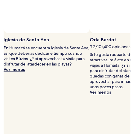
Iglesia de Santa Ana
Orla Bardot
9.2/10 (400 opiniones)
En Humaitá se encuentra Iglesia de Santa Ana,
así que deberías dedicarle tiempo cuando
Si te gusta rodearte de 
visites Búzios. ¿Y si aprovechas tu visita para
atractivas, relájate en 
disfrutar del atardecer en las playas?
viajes a Humaitá. ¿Y si a
Ver menos
para disfrutar del atarde
quedas con ganas de p
aprovechar para ir hasta
unos pocos pasos.
Ver menos