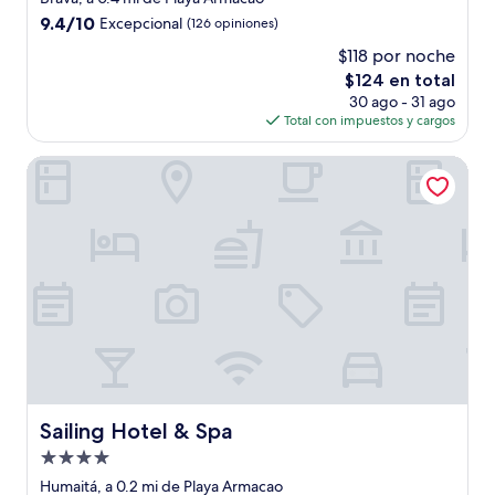
3.0
9.4
9.4/10
Excepcional
(126 opiniones)
estrellas
de
$118 por noche
10,
El
$124 en total
Excepcional,
precio
(126
30 ago - 31 ago
actual
opiniones)
Total con impuestos y cargos
es
de
Sailing Hotel & Spa
$124
Sailing Hotel & Spa
Sailing Hotel & Spa
Propiedad
de
Humaitá, a 0.2 mi de Playa Armacao