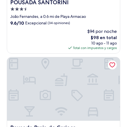
POUSADA SANTORINI
POUSADA SANTORINI
Propiedad
de
João Fernandes, a 0.6 mi de Playa Armacao
3.5
9.6
9.6/10
Excepcional
(34 opiniones)
estrellas
de
$94 por noche
10,
El
$98 en total
Excepcional,
precio
(34
10 ago - 11 ago
actual
opiniones)
Total con impuestos y cargos
es
de
Pousada Praia do Carioca
$98
Pousada Praia do Carioca