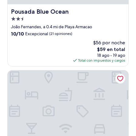
Pousada Blue Ocean
Pousada Blue Ocean
Propiedad
de
João Fernandes, a 0.4 mi de Playa Armacao
2.5
10.0
10/10
Excepcional
(21 opiniones)
estrellas
de
$56 por noche
10,
El
$59 en total
Excepcional,
precio
(21
18 ago - 19 ago
actual
opiniones)
Total con impuestos y cargos
es
de
Pousada La Belle Maison Brigitte Bardot
$59