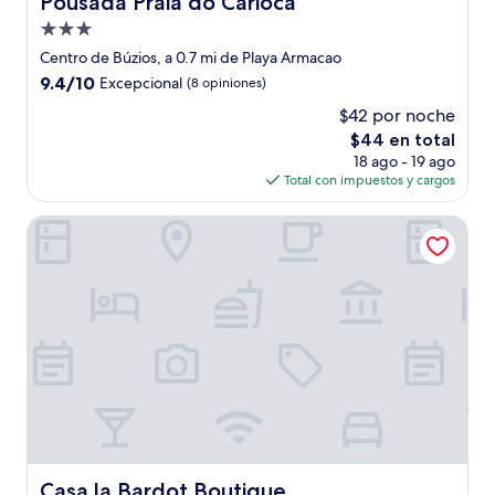
Pousada Praia do Carioca
Propiedad
de
Centro de Búzios, a 0.7 mi de Playa Armacao
3.0
9.4
9.4/10
Excepcional
(8 opiniones)
estrellas
de
$42 por noche
10,
El
$44 en total
Excepcional,
precio
(8
18 ago - 19 ago
actual
opiniones)
Total con impuestos y cargos
es
de
Casa la Bardot Boutique
$44
Casa la Bardot Boutique
Casa la Bardot Boutique