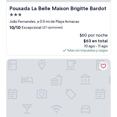
Pousada La Belle Maison Brigitte Bardot
Pousada La Belle Maison Brigitte Bardot
Propiedad
de
João Fernandes, a 0.5 mi de Playa Armacao
3.0
10.0
10/10
Excepcional
(27 opiniones)
estrellas
de
$60 por noche
10,
El
$63 en total
Excepcional,
precio
(27
10 ago - 11 ago
actual
opiniones)
Total con impuestos y cargos
es
de
Ilha Branca Exclusive Hotel
$63