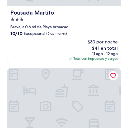
Pousada Martito
Pousada Martito
Propiedad
de
Brava, a 0.6 mi de Playa Armacao
3.0
10.0
10/10
Excepcional
(5 opiniones)
estrellas
de
$39 por noche
10,
El
$41 en total
Excepcional,
precio
(5
11 ago - 12 ago
actual
opiniones)
Total con impuestos y cargos
es
de
Pousada Blue Ocean
$41