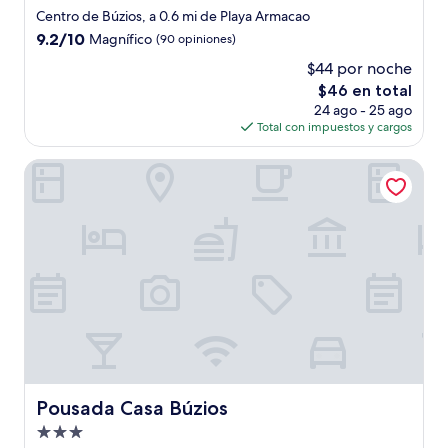
de
Centro de Búzios, a 0.6 mi de Playa Armacao
2.5
9.2
9.2/10
Magnífico
(90 opiniones)
estrellas
de
$44 por noche
10,
El
$46 en total
Magnífico,
precio
(90
24 ago - 25 ago
actual
opiniones)
Total con impuestos y cargos
es
de
Pousada Casa Búzios
$46
Pousada Casa Búzios
Pousada Casa Búzios
Propiedad