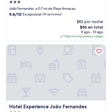
Propiedad
de
João Fernandes, a 0.7 mi de Playa Armacao
3.0
9.4
9.4/10
Excepcional
(74 opiniones)
estrellas
de
$82 por noche
10,
El
$86 en total
Excepcional,
precio
(74
9 ago - 10 ago
actual
opiniones)
Total con impuestos y cargos
es
de
Hotel Experience João Fernandes
$86
Hotel Experience João Fernandes
Hotel Experience João Fernandes