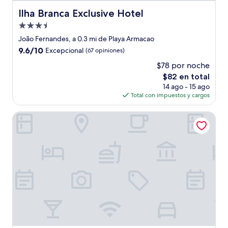
Ilha Branca Exclusive Hotel
Ilha Branca Exclusive Hotel
Propiedad
de
João Fernandes, a 0.3 mi de Playa Armacao
3.5
9.6
9.6/10
Excepcional
(67 opiniones)
estrellas
de
$78 por noche
10,
El
$82 en total
Excepcional,
precio
(67
14 ago - 15 ago
actual
opiniones)
Total con impuestos y cargos
es
de
Abracadabra Boutique Hotel
$82