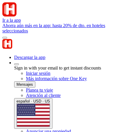
Ir a la app
Ahorra aún más en la app: hasta 20% de dto. en hoteles
seleccionados
Descargar la app
Sign in with your email to get instant discounts
Iniciar sesión
Más información sobre One Key
Mensajes
Planea tu viaje
Atención al cliente
español · USD · US
Anunciar una propiedad