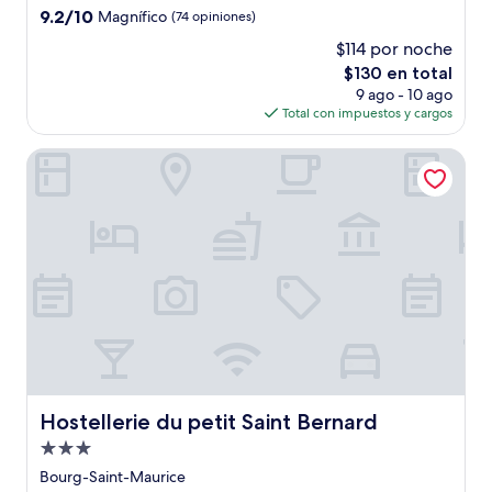
3.0
9.2
9.2/10
Magnífico
(74 opiniones)
estrellas
de
$114 por noche
10,
El
$130 en total
Magnífico,
precio
(74
9 ago - 10 ago
actual
opiniones)
Total con impuestos y cargos
es
de
Hostellerie du petit Saint Bernard
$130
Hostellerie du petit Saint Bernard
Hostellerie du petit Saint Bernard
Propiedad
de
Bourg-Saint-Maurice