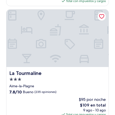
actual
opiniones)
Total con impuestos y cargos
es
de
La Tourmaline
$143
La Tourmaline
La Tourmaline
Propiedad
de
Aime-la-Plagne
3.0
7.8
7.8/10
Bueno
(235 opiniones)
estrellas
de
$95 por noche
10,
El
$109 en total
Bueno,
precio
(235
9 ago - 10 ago
actual
opiniones)
Total con impuestos y cargos