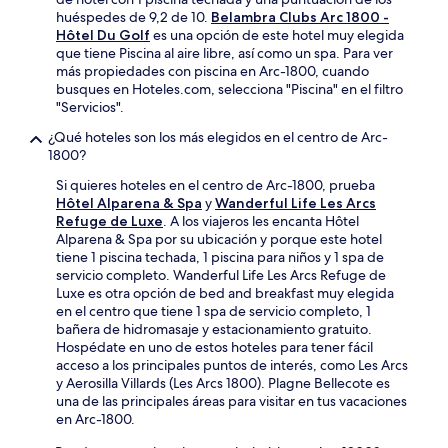
huéspedes de 9,2 de 10.
Belambra Clubs Arc 1800 -
Hôtel Du Golf
es una opción de este hotel muy elegida
que tiene Piscina al aire libre, así como un spa. Para ver
más propiedades con piscina en Arc-1800, cuando
busques en Hoteles.com, selecciona "Piscina" en el filtro
"Servicios".
¿Qué hoteles son los más elegidos en el centro de Arc-
1800?
Si quieres hoteles en el centro de Arc-1800, prueba
Hôtel Alparena & Spa
y
Wanderful Life Les Arcs
Refuge de Luxe
. A los viajeros les encanta Hôtel
Alparena & Spa por su ubicación y porque este hotel
tiene 1 piscina techada, 1 piscina para niños y 1 spa de
servicio completo. Wanderful Life Les Arcs Refuge de
Luxe es otra opción de bed and breakfast muy elegida
en el centro que tiene 1 spa de servicio completo, 1
bañera de hidromasaje y estacionamiento gratuito.
Hospédate en uno de estos hoteles para tener fácil
acceso a los principales puntos de interés, como Les Arcs
y Aerosilla Villards (Les Arcs 1800). Plagne Bellecote es
una de las principales áreas para visitar en tus vacaciones
en Arc-1800.