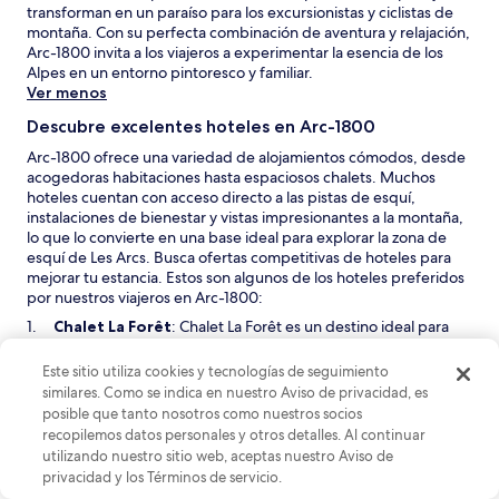
transforman en un paraíso para los excursionistas y ciclistas de
montaña. Con su perfecta combinación de aventura y relajación,
Arc-1800 invita a los viajeros a experimentar la esencia de los
Alpes en un entorno pintoresco y familiar.
Ver menos
Descubre excelentes hoteles en Arc-1800
Arc-1800 ofrece una variedad de alojamientos cómodos, desde
acogedoras habitaciones hasta espaciosos chalets. Muchos
hoteles cuentan con acceso directo a las pistas de esquí,
instalaciones de bienestar y vistas impresionantes a la montaña,
lo que lo convierte en una base ideal para explorar la zona de
esquí de Les Arcs. Busca ofertas competitivas de hoteles para
mejorar tu estancia. Estos son algunos de los hoteles preferidos
por nuestros viajeros en Arc-1800:
S
Chalet La Forêt
: Chalet La Forêt es un destino ideal para
e
viajeros que buscan una emocionante experiencia de
a
vacaciones de esquí. Con un cómodo acceso a los autobuses
Este sitio utiliza cookies y tecnologías de seguimiento
b
y remontes de esquí, esta propiedad sitúa a los huéspedes
similares. Como se indica en nuestro Aviso de privacidad, es
r
en el corazón de la acción de los deportes de invierno. El
posible que tanto nosotros como nuestros socios
i
ambiente está diseñado para la comodidad, con
recopilemos datos personales y otros detalles. Al continuar
r
acogedores alojamientos que satisfacen las necesidades de
utilizando nuestro sitio web, aceptas nuestro Aviso de
á
los esquiadores exigentes. Los comentarios positivos
privacidad y los Términos de servicio.
e
destacan el acceso perfecto al esquí y el ambiente