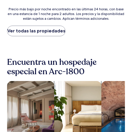
de
Precio
$219
Precio más bajo por noche encontrado en las últimas 24 horas, con base
en una estancia de 1 noche para 2 adultos. Los precios y la disponibilidad
más
están sujetos a cambios. Aplican términos adicionales.
bajo
por
noche
Ver todas las propiedades
encontrado
en
las
últimas
24
Encuentra un hospedaje
horas,
con
especial en Arc-1800
base
en
una
Buscar departamentos
Buscar apart-hoteles
Buscar propie
estancia
de
1
noche
para
2
adultos.
Los
precios