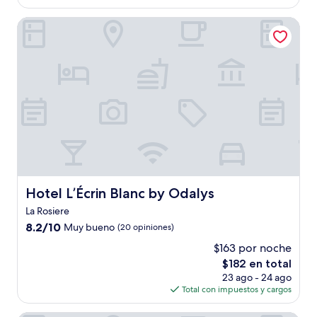
es
de
Hotel L’Écrin Blanc by Odalys
$151
Hotel L’Écrin Blanc by Odalys
Hotel L’Écrin Blanc by Odalys
La Rosiere
8.2
8.2/10
Muy bueno
(20 opiniones)
de
$163 por noche
10,
El
$182 en total
Muy
precio
bueno,
23 ago - 24 ago
actual
(20
Total con impuestos y cargos
es
opiniones)
de