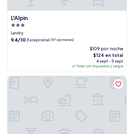
L'Alpin
L'Alpin
Propiedad
de
Landry
3.0
9.4
9.4/10
Excepcional
(97 opiniones)
estrellas
de
$109 por noche
10,
El
$124 en total
Excepcional,
precio
(97
4 sept - 5 sept
actual
opiniones)
Total con impuestos y cargos
es
de
Hotel Base Camp Lodge - Bourg Saint Maurice
$124