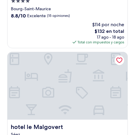
Propiedad
de
Bourg-Saint-Maurice
4.0
8.8
8.8/10
Excelente
(15 opiniones)
estrellas
de
$114 por noche
10,
El
$132 en total
Excelente,
precio
(15
17 ago - 18 ago
actual
opiniones)
Total con impuestos y cargos
es
de
hotel le Malgovert
$132
hotel le Malgovert
hotel le Malgovert
Séez