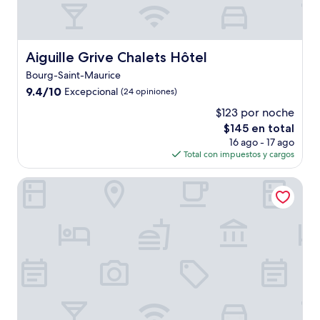
Aiguille Grive Chalets Hôtel
Aiguille Grive Chalets Hôtel
Bourg-Saint-Maurice
9.4
9.4/10
Excepcional
(24 opiniones)
de
$123 por noche
10,
El
$145 en total
Excepcional,
precio
(24
16 ago - 17 ago
actual
opiniones)
Total con impuestos y cargos
es
de
Résidence Pierre & Vacances Premium Le Roselend
$145