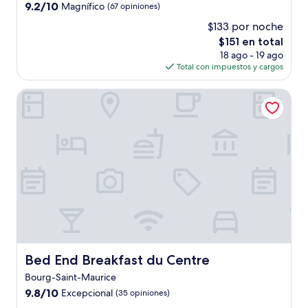
3.0
9.2
9.2/10
Magnífico
(67 opiniones)
estrellas
de
$133 por noche
10,
El
$151 en total
Magnífico,
precio
(67
18 ago - 19 ago
actual
opiniones)
Total con impuestos y cargos
es
de
Bed End Breakfast du Centre
$151
Bed End Breakfast du Centre
Bed End Breakfast du Centre
Bourg-Saint-Maurice
9.8
9.8/10
Excepcional
(35 opiniones)
de