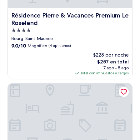
Résidence Pierre & Vacances Premium Le Roselend
Résidence Pierre & Vacances Premium Le
Roselend
Propiedad
de
Bourg-Saint-Maurice
4.0
9.0
9.0/10
Magnífico
(4 opiniones)
estrellas
de
$228 por noche
10,
El
$257 en total
Magnífico,
precio
(4
7 ago - 8 ago
actual
opiniones)
Total con impuestos y cargos
es
de
Résidence Pierre & Vacances Premium Les Alpages de Chan
$257