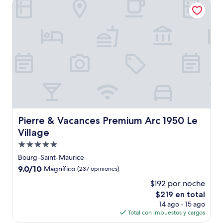
Pierre & Vacances Premium Arc 1950 Le Village
$182
Pierre & Vacances Premium Arc 1950 Le Village
Pierre & Vacances Premium Arc 1950 Le
Village
Propiedad
de
Bourg-Saint-Maurice
5.0
9.0
9.0/10
Magnífico
(237 opiniones)
estrellas
de
$192 por noche
10,
El
$219 en total
Magnífico,
precio
(237
14 ago - 15 ago
actual
opiniones)
Total con impuestos y cargos
es