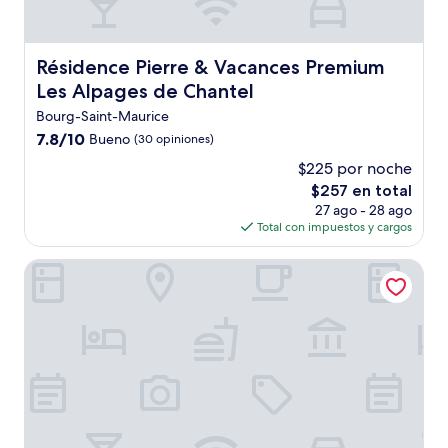
Résidence Pierre & Vacances Premium Les Alpages de Ch
Résidence Pierre & Vacances Premium
Les Alpages de Chantel
Bourg-Saint-Maurice
7.8
7.8/10
Bueno
(30 opiniones)
de
$225 por noche
10,
El
$257 en total
Bueno,
precio
(30
27 ago - 28 ago
actual
opiniones)
Total con impuestos y cargos
es
de
L'Alpin
$257