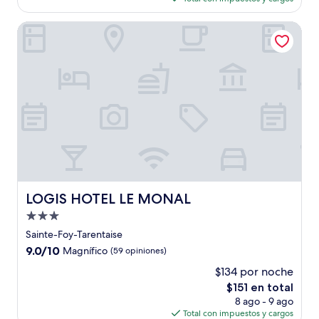
es
de
LOGIS HOTEL LE MONAL
$109
LOGIS HOTEL LE MONAL
LOGIS HOTEL LE MONAL
Propiedad
de
Sainte-Foy-Tarentaise
3.0
9.0
9.0/10
Magnífico
(59 opiniones)
estrellas
de
$134 por noche
10,
El
$151 en total
Magnífico,
precio
(59
8 ago - 9 ago
actual
opiniones)
Total con impuestos y cargos