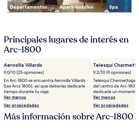
y
Departa­mentos
Apart-hoteles
Spa
la
disponibilidad
están
sujetos
a
Principales lugares de interés en
cambios.
Aplican
Arc-1800
términos
adicionales.
Aerosilla Villards
Telesquí Charmett
9.0/10 (25 opiniones)
9.2/10 (9 opiniones)
En Arc-1800 se encuentra Aerosilla Villards
Telesquí Charmettoger 
(Les Arcs 1800), así que deberías dedicarle
del centro de Arc-1800,
tiempo durante tu viaje.
dedicarle un momento d
Ver menos
Ver menos
Ver propiedades
Ver propiedades
Más información sobre Arc-1800