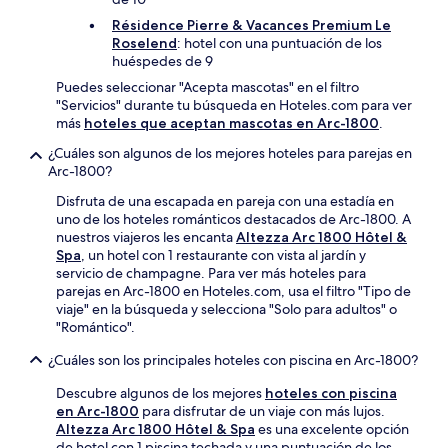
Résidence Pierre & Vacances Premium Le
Roselend
: hotel con una puntuación de los
huéspedes de 9
Puedes seleccionar "Acepta mascotas" en el filtro
"Servicios" durante tu búsqueda en Hoteles.com para ver
más
hoteles que aceptan mascotas en Arc-1800
.
¿Cuáles son algunos de los mejores hoteles para parejas en
Arc-1800?
Disfruta de una escapada en pareja con una estadía en
uno de los hoteles románticos destacados de Arc-1800. A
nuestros viajeros les encanta
Altezza Arc 1800 Hôtel &
Spa
, un hotel con 1 restaurante con vista al jardín y
servicio de champagne. Para ver más hoteles para
parejas en Arc-1800 en Hoteles.com, usa el filtro "Tipo de
viaje" en la búsqueda y selecciona "Solo para adultos" o
"Romántico".
¿Cuáles son los principales hoteles con piscina en Arc-1800?
Descubre algunos de los mejores
hoteles con piscina
en Arc-1800
para disfrutar de un viaje con más lujos.
Altezza Arc 1800 Hôtel & Spa
es una excelente opción
de hotel con 1 piscina techada y una puntuación de los