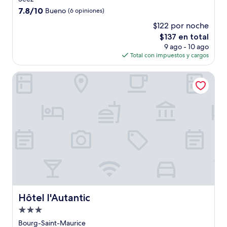
7.8
7.8/10
Bueno
(6 opiniones)
de
$122 por noche
10,
El
$137 en total
Bueno,
precio
(6
9 ago - 10 ago
actual
opiniones)
Total con impuestos y cargos
es
de
Hôtel l'Autantic
$137
Hôtel l'Autantic
Hôtel l'Autantic
Propiedad
de
Bourg-Saint-Maurice