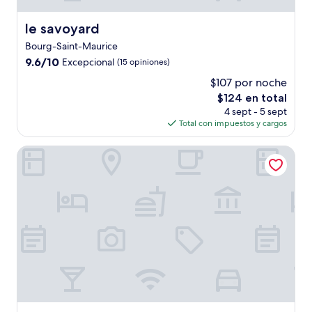
le savoyard
le savoyard
Bourg-Saint-Maurice
9.6
9.6/10
Excepcional
(15 opiniones)
de
$107 por noche
10,
El
$124 en total
Excepcional,
precio
(15
4 sept - 5 sept
actual
opiniones)
Total con impuestos y cargos
es
de
Chambres d'hôtes - A la Bouge'Hôtes
$124