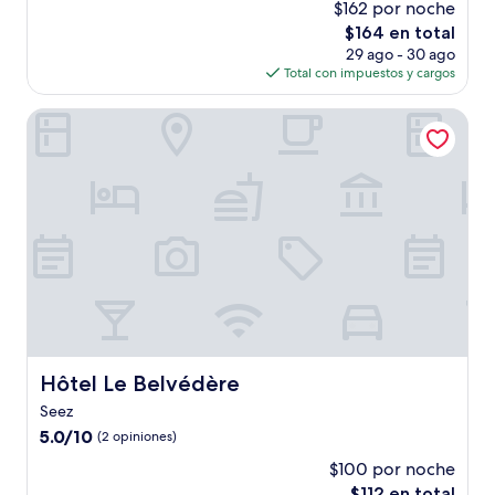
$162 por noche
10,
El
$164 en total
Excepcional,
precio
(35
29 ago - 30 ago
actual
opiniones)
Total con impuestos y cargos
es
de
Hôtel Le Belvédère
$164
Hôtel Le Belvédère
Hôtel Le Belvédère
Seez
5.0
5.0/10
(2 opiniones)
de
$100 por noche
10,
El
$112 en total
(2