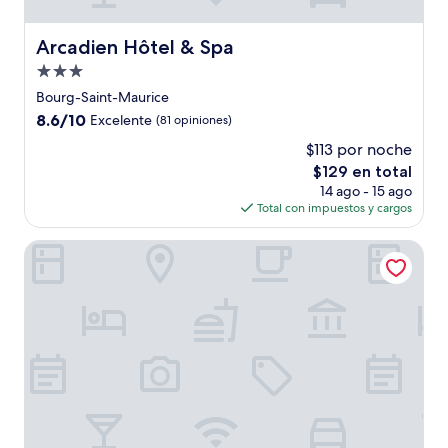
Arcadien Hôtel & Spa
Arcadien Hôtel & Spa
Propiedad
de
Bourg-Saint-Maurice
3.0
8.6
8.6/10
Excelente
(81 opiniones)
estrellas
de
$113 por noche
10,
El
$129 en total
Excelente,
precio
(81
14 ago - 15 ago
actual
opiniones)
Total con impuestos y cargos
es
de
le savoyard
$129