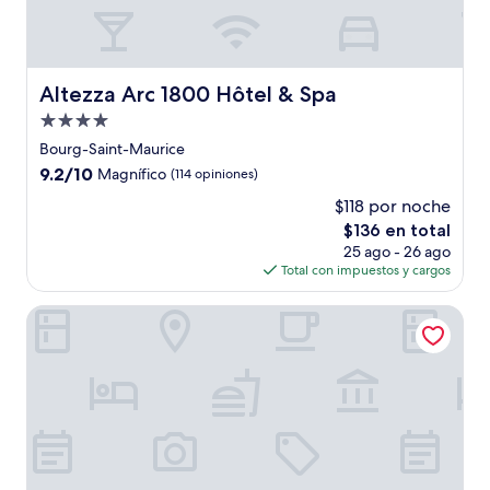
Altezza Arc 1800 Hôtel & Spa
Altezza Arc 1800 Hôtel & Spa
Propiedad
de
Bourg-Saint-Maurice
4.0
9.2
9.2/10
Magnífico
(114 opiniones)
estrellas
de
$118 por noche
10,
El
$136 en total
Magnífico,
precio
(114
25 ago - 26 ago
actual
opiniones)
Total con impuestos y cargos
es
de
Aiguille Grive Chalets Hôtel
$136