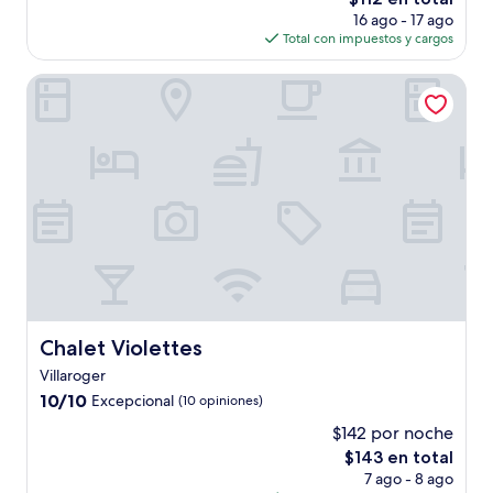
precio
opiniones)
16 ago - 17 ago
actual
Total con impuestos y cargos
es
de
Chalet Violettes
$112
Chalet Violettes
Chalet Violettes
Villaroger
10.0
10/10
Excepcional
(10 opiniones)
de
$142 por noche
10,
El
$143 en total
Excepcional,
precio
(10
7 ago - 8 ago