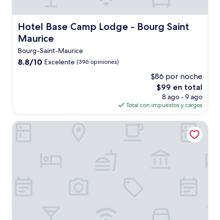
Hotel Base Camp Lodge - Bourg Saint Maurice
Hotel Base Camp Lodge - Bourg Saint
Maurice
Bourg-Saint-Maurice
8.8
8.8/10
Excelente
(396 opiniones)
de
$86 por noche
10,
El
$99 en total
Excelente,
precio
(396
8 ago - 9 ago
actual
opiniones)
Total con impuestos y cargos
es
de
Arcadien Hôtel & Spa
$99