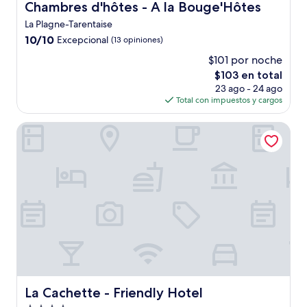
Chambres d'hôtes - A la Bouge'Hôtes
Chambres d'hôtes - A la Bouge'Hôtes
La Plagne-Tarentaise
10.0
10/10
Excepcional
(13 opiniones)
de
$101 por noche
10,
El
$103 en total
Excepcional,
precio
(13
23 ago - 24 ago
actual
opiniones)
Total con impuestos y cargos
es
de
La Cachette - Friendly Hotel
$103
La Cachette - Friendly Hotel
La Cachette - Friendly Hotel