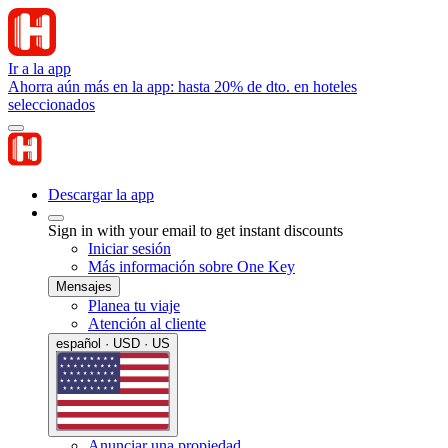
Ir a la app
Ahorra aún más en la app: hasta 20% de dto. en hoteles
seleccionados
Descargar la app
Sign in with your email to get instant discounts
Iniciar sesión
Más información sobre One Key
Mensajes
Planea tu viaje
Atención al cliente
español · USD · US
Anunciar una propiedad