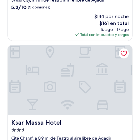
Swiss City, a 1 mi de Teatro al aire libre de Agadir
3.5
5.2
5.2/10
(5 opiniones)
estrellas
de
$144 por noche
10,
El
$161 en total
(5
precio
opiniones)
16 ago - 17 ago
actual
Total con impuestos y cargos
es
de
Ksar Massa Hotel
$161
Ksar Massa Hotel
Ksar Massa Hotel
Propiedad
de
Cité Charaf, a 0.9 mi de Teatro al aire libre de Agadir