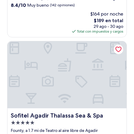
5.0
8.4
8.4/10
Muy bueno
(142 opiniones)
estrellas
de
$164 por noche
10,
El
$189 en total
Muy
precio
bueno,
29 ago - 30 ago
actual
(142
Total con impuestos y cargos
es
opiniones)
de
Sofitel Agadir Thalassa Sea & Spa
$189
Sofitel Agadir Thalassa Sea & Spa
Sofitel Agadir Thalassa Sea & Spa
Propiedad
de
Founty, a 1.7 mi de Teatro al aire libre de Agadir