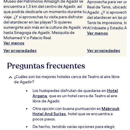
Museo del Patrimonio Amazigh de Agadir se
Aprovecha para ver un 
encuentra a 1,3 km del centro de Agadir, así
Real de Tenis, ubicado 
que podrás dedicarle un momento durante tu
Agadir. ¿Y si aprovechas 
viaje. ¿Y si aprovechas tu visita para disfrutar
del atardecer en las pla
del atardecer en las playas? Si quieres
Tenis te impresiona, te 
sumergirte aún más en la cultura de Agadir, ve
Al Inbiaate y Estadio Adr
hasta Sinagoga de Agadir, Mezquita de
Ver menos
Mohamed V o Palacio Real.
Ver menos
Ver propiedades
Ver propiedades
Preguntas frecuentes
¿Cuáles son los mejores hoteles cerca de Teatro al aire libre
de Agadir?
Los huéspedes disfrutan de quedarse en
Hotel
Argana
, que es un hotel cerca de Teatro al aire
libre de Agadir.
Otra opción con buena puntuación es
Mabrouk
Hotel And Suites
, hotel que se encuentra a
pocos pasos.
De hecho, tendrás varias opciones para elegir,