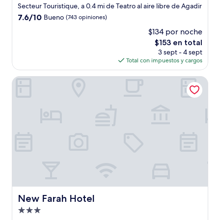
de
Secteur Touristique, a 0.4 mi de Teatro al aire libre de Agadir
4.0
7.6
7.6/10
Bueno
(743 opiniones)
estrellas
de
$134 por noche
10,
El
$153 en total
Bueno,
precio
(743
3 sept - 4 sept
actual
opiniones)
Total con impuestos y cargos
es
de
New Farah Hotel
$153
New Farah Hotel
New Farah Hotel
Propiedad