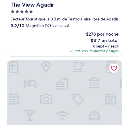
The View Agadir
The View Agadir
Propiedad
de
Secteur Touristique, a 0.3 mi de Teatro al aire libre de Agadir
5.0
9.2
9.2/10
Magnífico
(108 opiniones)
estrellas
de
$278 por noche
10,
El
$317 en total
Magnífico,
precio
(108
6 sept - 7 sept
actual
opiniones)
Total con impuestos y cargos
es
de
Hôtel Petite Suède
$317