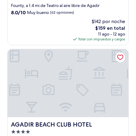
de
Founty, a 1.4 mi de Teatro al aire libre de Agadir
3.5
8.0
8.0/10
Muy bueno
(62 opiniones)
estrellas
de
$142 por noche
10,
El
$159 en total
Muy
precio
bueno,
11 ago - 12 ago
actual
(62
Total con impuestos y cargos
es
opiniones)
de
AGADIR BEACH CLUB HOTEL
$159
AGADIR BEACH CLUB HOTEL
AGADIR BEACH CLUB HOTEL
Propiedad