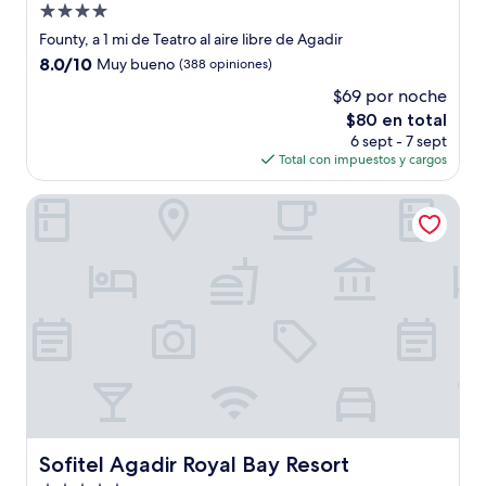
Propiedad
de
Founty, a 1 mi de Teatro al aire libre de Agadir
4.0
8.0
8.0/10
Muy bueno
(388 opiniones)
estrellas
de
$69 por noche
10,
El
$80 en total
Muy
precio
bueno,
6 sept - 7 sept
actual
(388
Total con impuestos y cargos
es
opiniones)
de
Sofitel Agadir Royal Bay Resort
$80
Sofitel Agadir Royal Bay Resort
Sofitel Agadir Royal Bay Resort