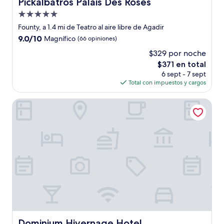
Pickalbatros Palais Des Roses
Pickalbatros Palais Des Roses
Propiedad
de
Founty, a 1.4 mi de Teatro al aire libre de Agadir
5.0
9.0
9.0/10
Magnífico
(66 opiniones)
estrellas
de
$329 por noche
10,
El
$371 en total
Magnífico,
precio
(66
6 sept - 7 sept
actual
opiniones)
Total con impuestos y cargos
es
de
Dominium Hivernage Hotel
$371
Dominium Hivernage Hotel
Dominium Hivernage Hotel