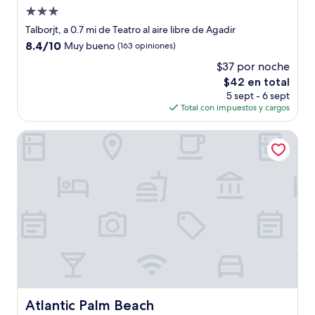
Propiedad
de
Talborjt, a 0.7 mi de Teatro al aire libre de Agadir
3.0
8.4
8.4/10
Muy bueno
(163 opiniones)
estrellas
de
$37 por noche
10,
El
$42 en total
Muy
precio
bueno,
5 sept - 6 sept
actual
(163
Total con impuestos y cargos
es
opiniones)
de
Atlantic Palm Beach
$42
Atlantic Palm Beach
Atlantic Palm Beach