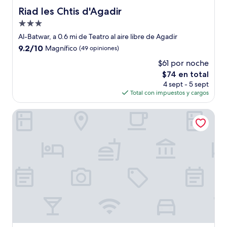
Riad les Chtis d'Agadir
Riad les Chtis d'Agadir
Propiedad
de
Al-Batwar, a 0.6 mi de Teatro al aire libre de Agadir
3.0
9.2
9.2/10
Magnífico
(49 opiniones)
estrellas
de
$61 por noche
10,
El
$74 en total
Magnífico,
precio
(49
4 sept - 5 sept
actual
opiniones)
Total con impuestos y cargos
es
de
The View Agadir
$74