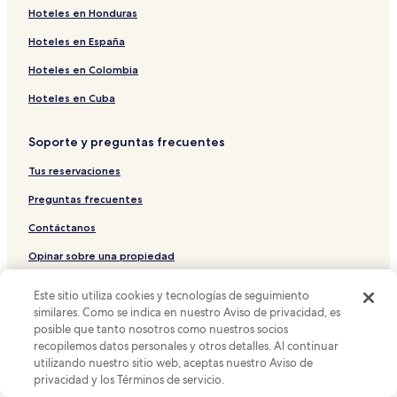
Hoteles con cocina en Secteur Touristique
Hoteles en Honduras
Hoteles en Hay El Farah
Hoteles en España
Apart-Hoteles en Agadir
Hoteles en Colombia
Hoteles de lujo en Secteur Touristique
Hoteles en Cuba
Hostales en Agadir-Ida ou Tanane
Soporte y preguntas frecuentes
Hoteles baratos en Aourir
Hoteles todo incluido en Agadir
Tus reservaciones
Hoteles 4 estrellas en Agadir
Preguntas frecuentes
Hoteles cerca de Sinagoga de Agadir
Contáctanos
Hoteles cerca de Casino Shems
Opinar sobre una propiedad
Hoteles 5 estrellas en Agadir
Este sitio utiliza cookies y tecnologías de seguimiento
Proveedores, afiliados y medios de comunicación
Hoteles 3 estrellas en Agadir
similares. Como se indica en nuestro Aviso de privacidad, es
posible que tanto nosotros como nuestros socios
Afiliarte con nosotros
Hoteles en Agadir-Ida ou Tanane
recopilemos datos personales y otros detalles. Al continuar
Hoteles en Tikiouine
Sala de prensa
utilizando nuestro sitio web, aceptas nuestro Aviso de
privacidad y los Términos de servicio.
Hoteles 5 estrellas en Taghazout
Anunciarte con nosotros