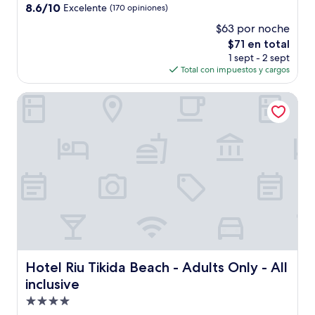
3.5
8.6
8.6/10
Excelente
(170 opiniones)
estrellas
de
$63 por noche
10,
El
$71 en total
Excelente,
precio
(170
1 sept - 2 sept
actual
opiniones)
Total con impuestos y cargos
es
de
Hotel Riu Tikida Beach - Adults Only - All inclusive
$71
Hotel Riu Tikida Beach - Adults Only - All inclusive
Hotel Riu Tikida Beach - Adults Only - All
inclusive
Propiedad