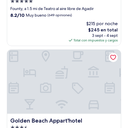
Propiedad
de
Founty, a 1.5 mi de Teatro al aire libre de Agadir
5.0
8.2
8.2/10
Muy bueno
(649 opiniones)
estrellas
de
$215 por noche
10,
El
$245 en total
Muy
precio
bueno,
3 sept - 4 sept
actual
(649
Total con impuestos y cargos
es
opiniones)
de
Golden Beach Appart'hotel
$245
Golden Beach Appart'hotel
Golden Beach Appart'hotel
Propiedad