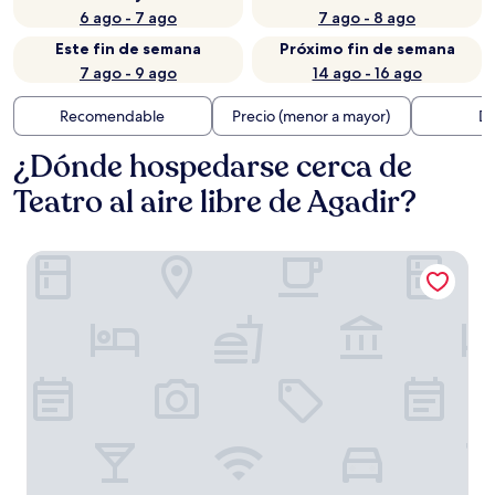
6 ago - 7 ago
7 ago - 8 ago
Este fin de semana
Próximo fin de semana
7 ago - 9 ago
14 ago - 16 ago
Recomendable
Precio (menor a mayor)
Di
¿Dónde hospedarse cerca de
Teatro al aire libre de Agadir?
Riad Villa Blanche