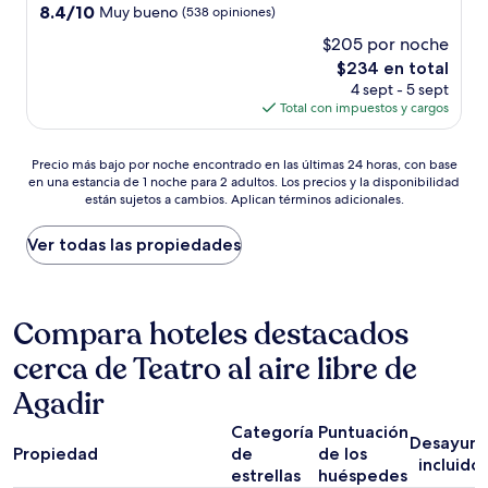
5.0
8.4
8.4/10
Muy bueno
(538 opiniones)
estrellas
de
$205 por noche
10,
El
$234 en total
Muy
precio
bueno,
4 sept - 5 sept
actual
(538
Total con impuestos y cargos
es
opiniones)
de
Precio
$234
Precio más bajo por noche encontrado en las últimas 24 horas, con base
en una estancia de 1 noche para 2 adultos. Los precios y la disponibilidad
más
están sujetos a cambios. Aplican términos adicionales.
bajo
por
noche
Ver todas las propiedades
encontrado
en
las
últimas
Compara hoteles destacados
24
cerca de Teatro al aire libre de
horas,
con
Agadir
base
en
Categoría
Puntuación
una
Desayun
Propiedad
de
de los
estancia
incluido
estrellas
huéspedes
de