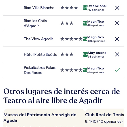
1
Excepcional
noche
Riad Villa Blanche
Propiedad
9.4
142 opiniones
para
de
2
4.0
Riad les Chtis
Magnífico
adultos.
estrellas
Propiedad
9.2
d'Agadir
49 opiniones
Los
de
precios
3.0
Magnífico
y
estrellas
The View Agadir
Propiedad
9.2
108 opiniones
la
de
disponibilidad
5.0
Muy bueno
están
estrellas
Hôtel Petite Suède
Propiedad
8.4
68 opiniones
sujetos
de
a
3.0
Pickalbatros Palais
Magnífico
cambios.
estrellas
Propiedad
9.0
Des Roses
66 opiniones
Aplican
de
términos
5.0
adicionales.
estrellas
Otros lugares de interés cerca de
Teatro al aire libre de Agadir
Museo del Patrimonio Amazigh de
Club Real de Tenis
Agadir
8.4/10 (40 opiniones)