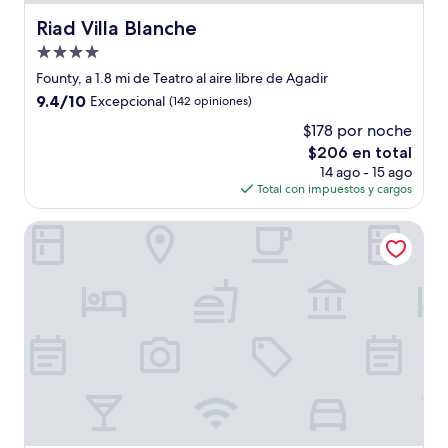
Riad Villa Blanche
Riad Villa Blanche
Propiedad
de
Founty, a 1.8 mi de Teatro al aire libre de Agadir
4.0
9.4
9.4/10
Excepcional
(142 opiniones)
estrellas
de
$178 por noche
10,
El
$206 en total
Excepcional,
precio
(142
14 ago - 15 ago
actual
opiniones)
Total con impuestos y cargos
es
de
Riad les Chtis d'Agadir
$206