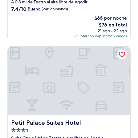
de
A 0.3 mi de Teatro al aire libre de Agadir
3.0
7.4
7.4/10
Bueno
(248 opiniones)
estrellas
de
$66 por noche
10,
El
$76 en total
Bueno,
precio
(248
21 ago - 22 ago
actual
opiniones)
Total con impuestos y cargos
es
de
Petit Palace Suites Hotel
$76
Petit Palace Suites Hotel
Petit Palace Suites Hotel
Propiedad
de