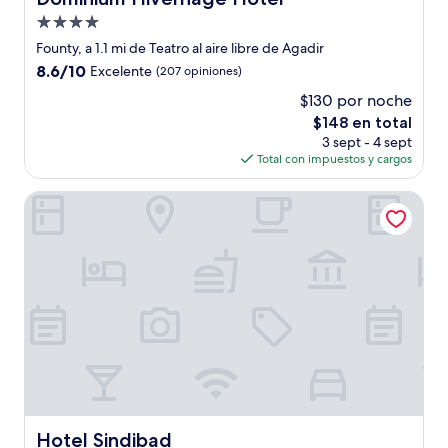
Propiedad
de
Founty, a 1.1 mi de Teatro al aire libre de Agadir
4.0
8.6
8.6/10
Excelente
(207 opiniones)
estrellas
de
$130 por noche
10,
El
$148 en total
Excelente,
precio
(207
3 sept - 4 sept
actual
opiniones)
Total con impuestos y cargos
es
de
Hotel Sindibad
$148
Hotel Sindibad
Hotel Sindibad