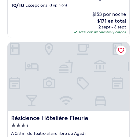
2.5
10.0
10/10
Excepcional
(1 opinión)
estrellas
de
$153 por noche
10,
El
$171 en total
Excepcional,
precio
(1
2 sept - 3 sept
actual
opinión)
Total con impuestos y cargos
es
de
Résidence Hôtelière Fleurie
$171
Résidence Hôtelière Fleurie
Résidence Hôtelière Fleurie
Propiedad
de
A 0.3 mi de Teatro al aire libre de Agadir