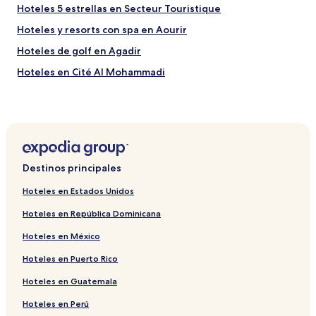
Hoteles 5 estrellas en Secteur Touristique
Hoteles y resorts con spa en Aourir
Hoteles de golf en Agadir
Hoteles en Cité Al Mohammadi
Hoteles con estacionamiento en Secteur Touristique
Hoteles de playa en Aourir
Hoteles en Cité Adrar
Casas de huéspedes en Agadir
Destinos principales
Hoteles en Talborjt
Hoteles en Estados Unidos
Villas en Agadir
Hoteles en República Dominicana
Hoteles con gimnasio en Secteur Touristique
Hoteles en México
Hoteles cerca de Golf Les Dunes
Hoteles en Puerto Rico
Hoteles con alberca en Aourir
Hoteles en Guatemala
Hoteles en Souss-Massa
Hoteles en Cité El Houda
Hoteles en Perú