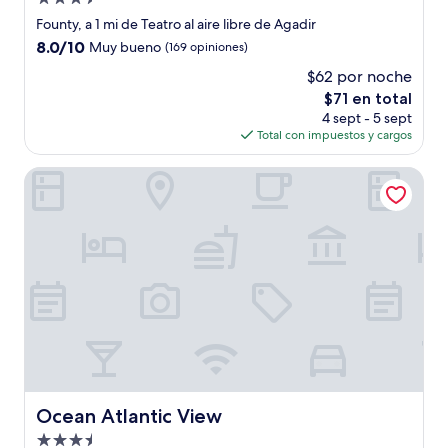
de
Founty, a 1 mi de Teatro al aire libre de Agadir
3.5
8.0
8.0/10
Muy bueno
(169 opiniones)
estrellas
de
$62 por noche
10,
El
$71 en total
Muy
precio
bueno,
4 sept - 5 sept
actual
(169
Total con impuestos y cargos
es
opiniones)
de
Ocean Atlantic View
$71
Ocean Atlantic View
Ocean Atlantic View
Propiedad