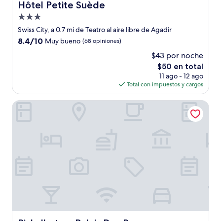
Hôtel Petite Suède
Hôtel Petite Suède
Propiedad
de
Swiss City, a 0.7 mi de Teatro al aire libre de Agadir
3.0
8.4
8.4/10
Muy bueno
(68 opiniones)
estrellas
de
$43 por noche
10,
El
$50 en total
Muy
precio
bueno,
11 ago - 12 ago
actual
(68
Total con impuestos y cargos
es
opiniones)
de
Pickalbatros Palais Des Roses
$50