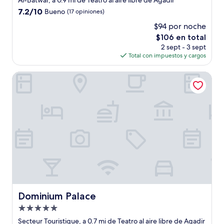
Al-Batwar, a 0.9 mi de Teatro al aire libre de Agadir
3.0
7.2
7.2/10
Bueno
(17 opiniones)
estrellas
de
$94 por noche
10,
El
$106 en total
Bueno,
precio
(17
2 sept - 3 sept
actual
opiniones)
Total con impuestos y cargos
es
de
Dominium Palace
$106
Dominium Palace
Dominium Palace
Propiedad
de
Secteur Touristique, a 0.7 mi de Teatro al aire libre de Agadir