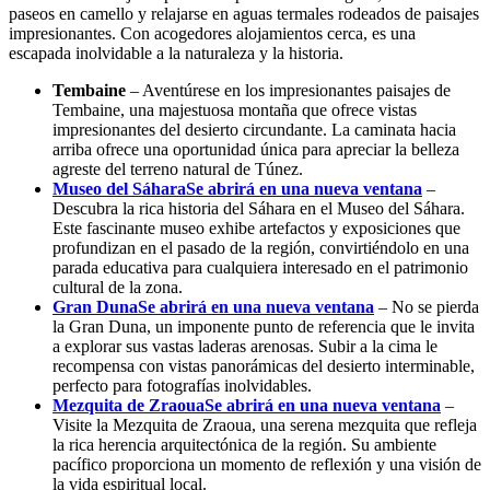
paseos en camello y relajarse en aguas termales rodeados de paisajes
impresionantes. Con acogedores alojamientos cerca, es una
escapada inolvidable a la naturaleza y la historia.
Tembaine
– Aventúrese en los impresionantes paisajes de
Tembaine, una majestuosa montaña que ofrece vistas
impresionantes del desierto circundante. La caminata hacia
arriba ofrece una oportunidad única para apreciar la belleza
agreste del terreno natural de Túnez.
Museo del Sáhara
Se abrirá en una nueva ventana
–
Descubra la rica historia del Sáhara en el Museo del Sáhara.
Este fascinante museo exhibe artefactos y exposiciones que
profundizan en el pasado de la región, convirtiéndolo en una
parada educativa para cualquiera interesado en el patrimonio
cultural de la zona.
Gran Duna
Se abrirá en una nueva ventana
– No se pierda
la Gran Duna, un imponente punto de referencia que le invita
a explorar sus vastas laderas arenosas. Subir a la cima le
recompensa con vistas panorámicas del desierto interminable,
perfecto para fotografías inolvidables.
Mezquita de Zraoua
Se abrirá en una nueva ventana
–
Visite la Mezquita de Zraoua, una serena mezquita que refleja
la rica herencia arquitectónica de la región. Su ambiente
pacífico proporciona un momento de reflexión y una visión de
la vida espiritual local.