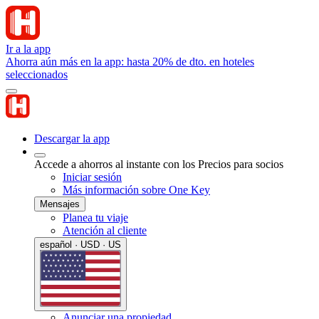
Ir a la app
Ahorra aún más en la app: hasta 20% de dto. en hoteles
seleccionados
Descargar la app
Accede a ahorros al instante con los Precios para socios
Iniciar sesión
Más información sobre One Key
Mensajes
Planea tu viaje
Atención al cliente
español · USD · US
Anunciar una propiedad