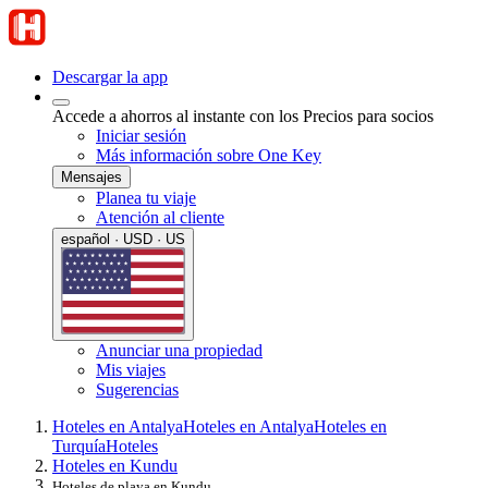
Descargar la app
Accede a ahorros al instante con los Precios para socios
Iniciar sesión
Más información sobre One Key
Mensajes
Planea tu viaje
Atención al cliente
español · USD · US
Anunciar una propiedad
Mis viajes
Sugerencias
Hoteles en Antalya
Hoteles en Antalya
Hoteles en
Turquía
Hoteles
Hoteles en Kundu
Hoteles de playa en Kundu