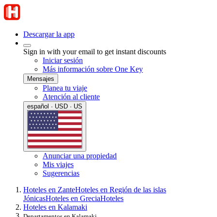
Descargar la app
Sign in with your email to get instant discounts
Iniciar sesión
Más información sobre One Key
Mensajes
Planea tu viaje
Atención al cliente
español · USD · US
Anunciar una propiedad
Mis viajes
Sugerencias
Hoteles en Zante
Hoteles en Región de las islas
Jónicas
Hoteles en Grecia
Hoteles
Hoteles en Kalamaki
Departamentos en Kalamaki