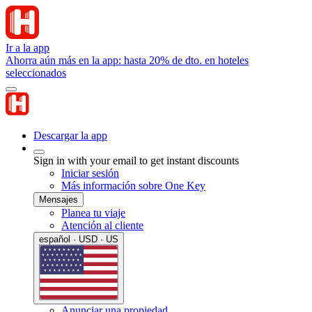
Ir a la app
Ahorra aún más en la app: hasta 20% de dto. en hoteles
seleccionados
Descargar la app
Sign in with your email to get instant discounts
Iniciar sesión
Más información sobre One Key
Mensajes
Planea tu viaje
Atención al cliente
español · USD · US
Anunciar una propiedad