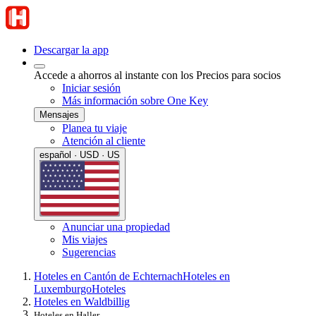
Descargar la app
Accede a ahorros al instante con los Precios para socios
Iniciar sesión
Más información sobre One Key
Mensajes
Planea tu viaje
Atención al cliente
español · USD · US
Anunciar una propiedad
Mis viajes
Sugerencias
Hoteles en Cantón de Echternach
Hoteles en
Luxemburgo
Hoteles
Hoteles en Waldbillig
Hoteles en Haller