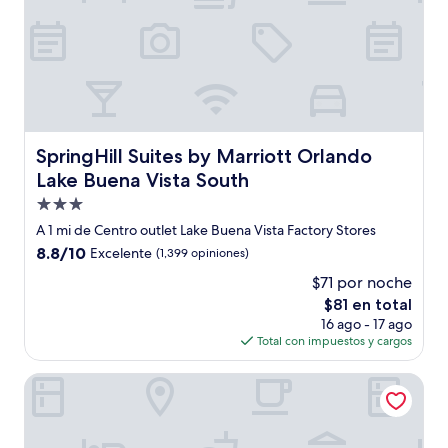
SpringHill Suites by Marriott Orlando Lake Buena Vista S
SpringHill Suites by Marriott Orlando
Lake Buena Vista South
Propiedad
de
A 1 mi de Centro outlet Lake Buena Vista Factory Stores
3.0
8.8
8.8/10
Excelente
(1,399 opiniones)
estrellas
de
$71 por noche
10,
El
$81 en total
Excelente,
precio
(1,399
16 ago - 17 ago
actual
opiniones)
Total con impuestos y cargos
es
de
Magic Key (No Resort Fee)
$81