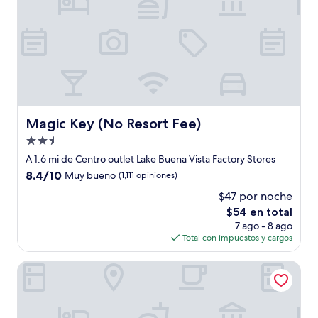
Magic Key (No Resort Fee)
Magic Key (No Resort Fee)
Propiedad
de
A 1.6 mi de Centro outlet Lake Buena Vista Factory Stores
2.5
8.4
8.4/10
Muy bueno
(1,111 opiniones)
estrellas
de
$47 por noche
10,
El
$54 en total
Muy
precio
bueno,
7 ago - 8 ago
actual
(1,111
Total con impuestos y cargos
es
opiniones)
de
Fairfield Inn & Suites Lake Buena Vista in Marriott Village
$54