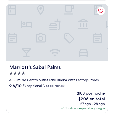
de
Marriott's Sabal Palms
$233
Marriott's Sabal Palms
Marriott's Sabal Palms
Propiedad
de
A 1.3 mi de Centro outlet Lake Buena Vista Factory Stores
4.0
9.6
9.6/10
Excepcional
(233 opiniones)
estrellas
de
$183 por noche
10,
El
$206 en total
Excepcional,
precio
(233
27 ago - 28 ago
actual
opiniones)
Total con impuestos y cargos
es