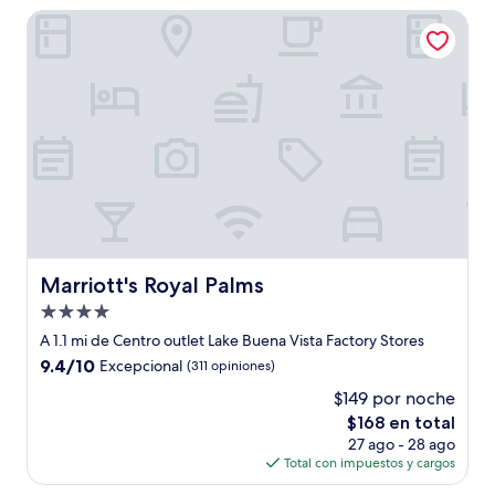
de
Marriott's Royal Palms
$206
Marriott's Royal Palms
Marriott's Royal Palms
Propiedad
de
A 1.1 mi de Centro outlet Lake Buena Vista Factory Stores
4.0
9.4
9.4/10
Excepcional
(311 opiniones)
estrellas
de
$149 por noche
10,
El
$168 en total
Excepcional,
precio
(311
27 ago - 28 ago
actual
opiniones)
Total con impuestos y cargos
es