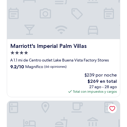
Marriott's Imperial Palm Villas
Marriott's Imperial Palm Villas
Propiedad
de
A 1.1 mi de Centro outlet Lake Buena Vista Factory Stores
4.0
9.2
9.2/10
Magnífico
(66 opiniones)
estrellas
de
$239 por noche
10,
El
$269 en total
Magnífico,
precio
(66
27 ago - 28 ago
actual
opiniones)
Total con impuestos y cargos
es
de
SpringHill Suites by Marriott Orlando Lake Buena Vista So
$269