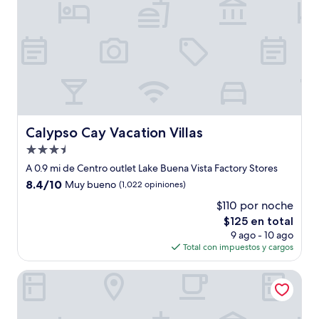
Calypso Cay Vacation Villas
Calypso Cay Vacation Villas
Propiedad
de
A 0.9 mi de Centro outlet Lake Buena Vista Factory Stores
3.5
8.4
8.4/10
Muy bueno
(1,022 opiniones)
estrellas
de
$110 por noche
10,
El
$125 en total
Muy
precio
bueno,
9 ago - 10 ago
actual
(1,022
Total con impuestos y cargos
es
opiniones)
de
Orlando Vacation Rooms
$125