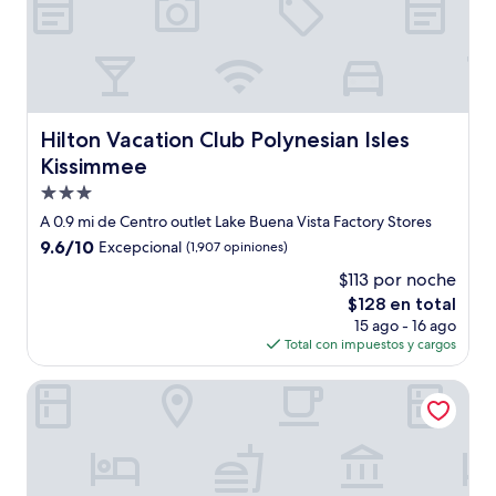
Hilton Vacation Club Polynesian Isles Kissimmee
Hilton Vacation Club Polynesian Isles
Kissimmee
Propiedad
de
A 0.9 mi de Centro outlet Lake Buena Vista Factory Stores
3.0
9.6
9.6/10
Excepcional
(1,907 opiniones)
estrellas
de
$113 por noche
10,
El
$128 en total
Excepcional,
precio
(1,907
15 ago - 16 ago
actual
opiniones)
Total con impuestos y cargos
es
de
Sheraton Vistana Resort Villas, Lake Buena Vista/Orlando
$128