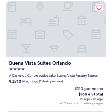
de
Buena Vista Suites Orlando
$129
Buena Vista Suites Orlando
Buena Vista Suites Orlando
Propiedad
de
A 0.6 mi de Centro outlet Lake Buena Vista Factory Stores
4.0
9.2
9.2/10
Magnífico
(2,464 opiniones)
estrellas
de
$150 por noche
10,
El
$168 en total
Magnífico,
precio
(2,464
12 ago - 13 ago
actual
opiniones)
Total con impuestos y cargos
es
de