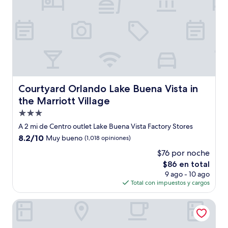
Courtyard Orlando Lake Buena Vista in the Marriott Villa
Courtyard Orlando Lake Buena Vista in
the Marriott Village
Propiedad
de
A 2 mi de Centro outlet Lake Buena Vista Factory Stores
3.0
8.2
8.2/10
Muy bueno
(1,018 opiniones)
estrellas
de
$76 por noche
10,
El
$86 en total
Muy
precio
bueno,
9 ago - 10 ago
actual
(1,018
Total con impuestos y cargos
es
opiniones)
de
Bposhtels Orlando Disney
$86