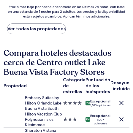
de
Precio
$168
Precio más bajo por noche encontrado en las últimas 24 horas, con base
en una estancia de 1 noche para 2 adultos. Los precios y la disponibilidad
más
están sujetos a cambios. Aplican términos adicionales.
bajo
por
noche
Ver todas las propiedades
encontrado
en
las
últimas
Compara hoteles destacados
24
cerca de Centro outlet Lake
horas,
con
Buena Vista Factory Stores
base
en
Categoría
Puntuación
una
Desayuno
Propiedad
de
de los
estancia
incluido
estrellas
huéspedes
de
1
Embassy Suites by
Excepcional
noche
Hilton Orlando Lake
Propiedad
9.6
1,510 opiniones
para
Buena Vista South
de
2
4.0
Hilton Vacation Club
Excepcional
adultos.
estrellas
Polynesian Isles
Propiedad
9.6
1,907
opiniones
Los
Kissimmee
de
precios
3.0
Sheraton Vistana