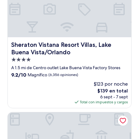
Sheraton Vistana Resort Villas, Lake Buena Vista/Orlando
Sheraton Vistana Resort Villas, Lake
Buena Vista/Orlando
Propiedad
de
A 1.5 mi de Centro outlet Lake Buena Vista Factory Stores
4.0
9.2
9.2/10
Magnífico
(6,356 opiniones)
estrellas
de
$123 por noche
10,
El
$139 en total
Magnífico,
precio
(6,356
6 sept - 7 sept
actual
opiniones)
Total con impuestos y cargos
es
de
Marriott's Imperial Palm Villas
$139