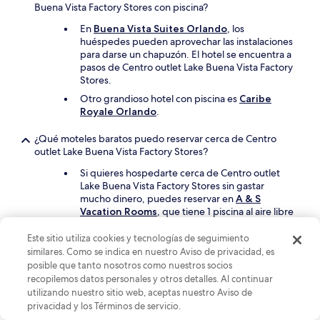
Buena Vista Factory Stores con piscina?
En
Buena Vista Suites Orlando
, los
huéspedes pueden aprovechar las instalaciones
para darse un chapuzón. El hotel se encuentra a
pasos de Centro outlet Lake Buena Vista Factory
Stores.
Otro grandioso hotel con piscina es
Caribe
Royale Orlando
.
¿Qué moteles baratos puedo reservar cerca de Centro
outlet Lake Buena Vista Factory Stores?
Si quieres hospedarte cerca de Centro outlet
Lake Buena Vista Factory Stores sin gastar
mucho dinero, puedes reservar en
A & S
Vacation Rooms
, que tiene 1 piscina al aire libre
y estacionamiento.
Este sitio utiliza cookies y tecnologías de seguimiento
Toma en cuenta a
Motel 6 Kissimmee, FL -
similares. Como se indica en nuestro Aviso de privacidad, es
Orlando
, otro motel barato en el área.
posible que tanto nosotros como nuestros socios
recopilemos datos personales y otros detalles. Al continuar
¿Qué lugares puedo visitar y qué actividades puedo
utilizando nuestro sitio web, aceptas nuestro Aviso de
encontrar en el área de mi hotel, cerca de Centro outlet Lake
privacidad y los Términos de servicio.
Buena Vista Factory Stores?