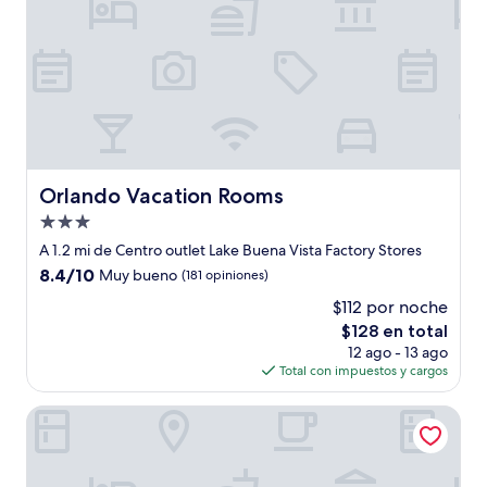
Orlando Vacation Rooms
Orlando Vacation Rooms
Propiedad
de
A 1.2 mi de Centro outlet Lake Buena Vista Factory Stores
3.0
8.4
8.4/10
Muy bueno
(181 opiniones)
estrellas
de
$112 por noche
10,
El
$128 en total
Muy
precio
bueno,
12 ago - 13 ago
actual
(181
Total con impuestos y cargos
es
opiniones)
de
Courtyard Orlando Lake Buena Vista in the Marriott Village
$128