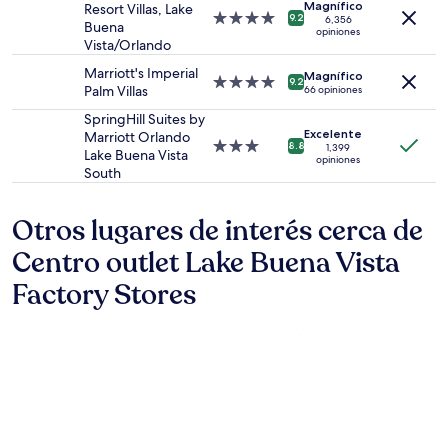
y
Magnífico
estrellas
Resort Villas, Lake
Propiedad
9.2
6,356
la
Buena
opiniones
de
disponibilidad
Vista/Orlando
4.0
están
estrellas
Marriott's Imperial
Magnífico
sujetos
Propiedad
9.2
Palm Villas
66 opiniones
a
de
cambios.
4.0
SpringHill Suites by
Aplican
Excelente
estrellas
Marriott Orlando
Propiedad
8.8
1,399
términos
Lake Buena Vista
opiniones
de
adicionales.
South
3.0
estrellas
Otros lugares de interés cerca de
Centro outlet Lake Buena Vista
Factory Stores