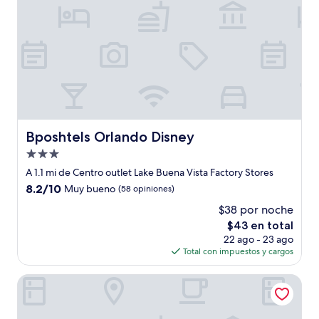
Bposhtels Orlando Disney
Bposhtels Orlando Disney
Propiedad
de
A 1.1 mi de Centro outlet Lake Buena Vista Factory Stores
3.0
8.2
8.2/10
Muy bueno
(58 opiniones)
estrellas
de
$38 por noche
10,
El
$43 en total
Muy
precio
bueno,
22 ago - 23 ago
actual
(58
Total con impuestos y cargos
es
opiniones)
de
Hampton Inn & Suites Orlando-South Lake Buena Vista
$43