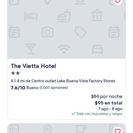
The Vietta Hotel
The Vietta Hotel
Propiedad
de
A 1.4 mi de Centro outlet Lake Buena Vista Factory Stores
2.0
7.6
7.6/10
Bueno
(1,007 opiniones)
estrellas
de
$84 por noche
10,
El
$95 en total
Bueno,
precio
(1,007
7 ago - 8 ago
actual
opiniones)
Total con impuestos y cargos
es
de
Holiday Inn Resort Orlando Suites - Waterpark by IHG
$95