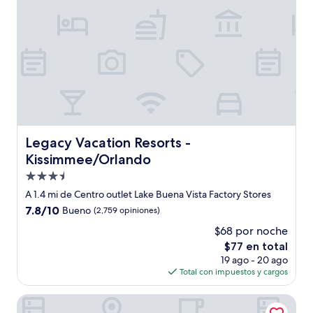
Legacy Vacation Resorts - Kissimmee/Orlando
Legacy Vacation Resorts -
Kissimmee/Orlando
Propiedad
de
A 1.4 mi de Centro outlet Lake Buena Vista Factory Stores
3.5
7.8
7.8/10
Bueno
(2,759 opiniones)
estrellas
de
$68 por noche
10,
El
$77 en total
Bueno,
precio
(2,759
19 ago - 20 ago
actual
opiniones)
Total con impuestos y cargos
es
de
The Vietta Hotel
$77