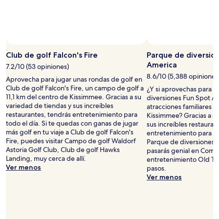
Foto por Visit Orlando
Foto
de
Club de golf Falcon's Fire
Parque de diversio
uso
America
7.2/10 (53 opiniones)
libre
8.6/10 (5,388 opiniones
Aprovecha para jugar unas rondas de golf en
por
Club de golf Falcon's Fire, un campo de golf a
¿Y si aprovechas para vi
Visit
11,1 km del centro de Kissimmee. Gracias a su
diversiones Fun Spot Am
Orlando
variedad de tiendas y sus increíbles
atracciones familiares a
restaurantes, tendrás entretenimiento para
Kissimmee? Gracias a su
todo el día. Si te quedas con ganas de jugar
sus increíbles restauran
más golf en tu viaje a Club de golf Falcon's
entretenimiento para tod
Fire, puedes visitar Campo de golf Waldorf
Parque de diversiones F
Astoria Golf Club, Club de golf Hawks
pasarás genial en Comp
Landing, muy cerca de allí.
entretenimiento Old To
Ver menos
pasos.
Ver menos