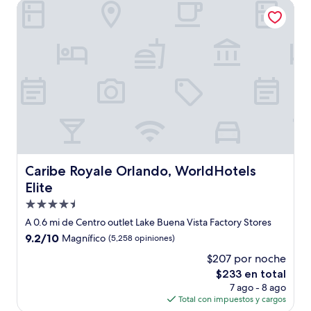
Caribe Royale Orlando, WorldHotels Elite
$168
Caribe Royale Orlando, WorldHotels Elite
Caribe Royale Orlando, WorldHotels
Elite
Propiedad
de
A 0.6 mi de Centro outlet Lake Buena Vista Factory Stores
4.5
9.2
9.2/10
Magnífico
(5,258 opiniones)
estrellas
de
$207 por noche
10,
El
$233 en total
Magnífico,
precio
(5,258
7 ago - 8 ago
actual
opiniones)
Total con impuestos y cargos
es