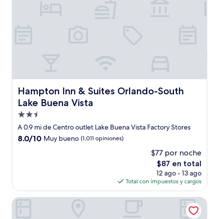
Hampton Inn & Suites Orlando-South Lake Buena Vista
Hampton Inn & Suites Orlando-South
Lake Buena Vista
Propiedad
de
A 0.9 mi de Centro outlet Lake Buena Vista Factory Stores
2.5
8.0
8.0/10
Muy bueno
(1,011 opiniones)
estrellas
de
$77 por noche
10,
El
$87 en total
Muy
precio
bueno,
12 ago - 13 ago
actual
(1,011
Total con impuestos y cargos
es
opiniones)
de
Legacy Vacation Resorts - Kissimmee/Orlando
$87