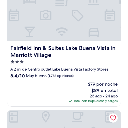
Fairfield Inn & Suites Lake Buena Vista in Marriott Village
Fairfield Inn & Suites Lake Buena Vista in
Marriott Village
Propiedad
de
A 2 mi de Centro outlet Lake Buena Vista Factory Stores
3.0
8.4
8.4/10
Muy bueno
(1,772 opiniones)
estrellas
de
$79 por noche
10,
El
$89 en total
Muy
precio
bueno,
23 ago - 24 ago
actual
(1,772
Total con impuestos y cargos
es
opiniones)
de
Calypso Cay Vacation Villas
$89