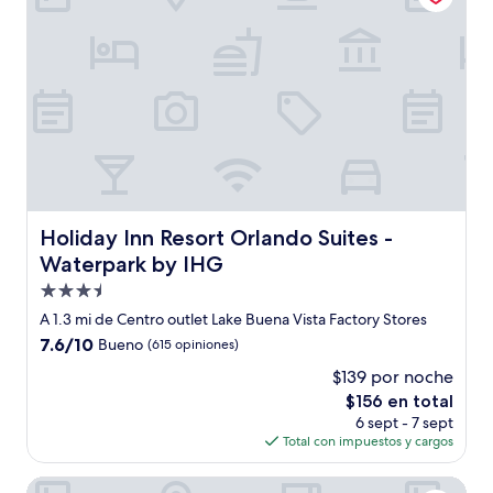
Holiday Inn Resort Orlando Suites - Waterpark by IHG
Holiday Inn Resort Orlando Suites -
Waterpark by IHG
Propiedad
de
A 1.3 mi de Centro outlet Lake Buena Vista Factory Stores
3.5
7.6
7.6/10
Bueno
(615 opiniones)
estrellas
de
$139 por noche
10,
El
$156 en total
Bueno,
precio
(615
6 sept - 7 sept
actual
opiniones)
Total con impuestos y cargos
es
de
Hilton Vacation Club Grand Beach Orlando