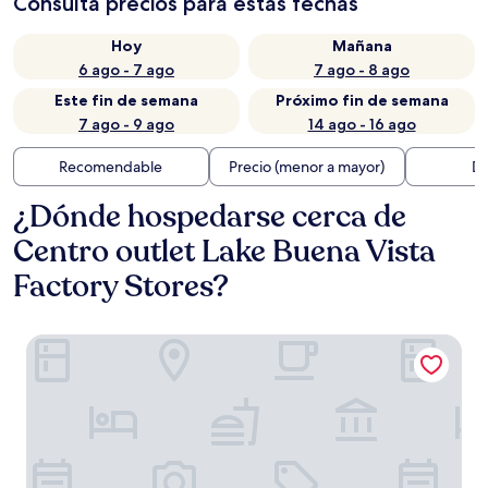
Consulta precios para estas fechas
Hoy
Mañana
6 ago - 7 ago
7 ago - 8 ago
Este fin de semana
Próximo fin de semana
7 ago - 9 ago
14 ago - 16 ago
Recomendable
Precio (menor a mayor)
Di
¿Dónde hospedarse cerca de
Centro outlet Lake Buena Vista
Factory Stores?
Embassy Suites by Hilton Orlando Lake Buena Vista South