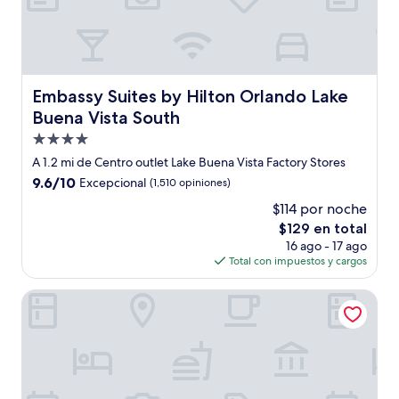
Embassy Suites by Hilton Orlando Lake Buena Vista Sout
Embassy Suites by Hilton Orlando Lake
Buena Vista South
Propiedad
de
A 1.2 mi de Centro outlet Lake Buena Vista Factory Stores
4.0
9.6
9.6/10
Excepcional
(1,510 opiniones)
estrellas
de
$114 por noche
10,
El
$129 en total
Excepcional,
precio
(1,510
16 ago - 17 ago
actual
opiniones)
Total con impuestos y cargos
es
de
Hilton Vacation Club Polynesian Isles Kissimmee
$129