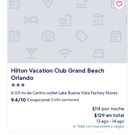
$156
Hilton Vacation Club Grand Beach Orlando
Hilton Vacation Club Grand Beach
Orlando
Propiedad
de
A 0.9 mi de Centro outlet Lake Buena Vista Factory Stores
3.0
9.4
9.4/10
Excepcional
(1,653 opiniones)
estrellas
de
$114 por noche
10,
El
$129 en total
Excepcional,
precio
(1,653
13 ago - 14 ago
actual
opiniones)
Total con impuestos y cargos
es