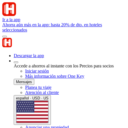
Ir a la app
Ahorra aún más en la app: hasta 20% de dto. en hoteles
seleccionados
Descargar la app
Accede a ahorros al instante con los Precios para socios
Iniciar sesión
Más información sobre One Key
Mensajes
Planea tu viaje
Atención al cliente
español · USD · US
Anunciar una propiedad