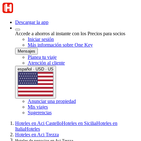
Descargar la app
Accede a ahorros al instante con los Precios para socios
Iniciar sesión
Más información sobre One Key
Mensajes
Planea tu viaje
Atención al cliente
español · USD · US
Anunciar una propiedad
Mis viajes
Sugerencias
Hoteles en Aci Castello
Hoteles en Sicilia
Hoteles en
Italia
Hoteles
Hoteles en Aci Trezza
Hoteles de negocios en Aci Trezza