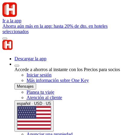
Ir a la app
Ahorra aún más en la app: hasta 20% de dto. en hoteles
seleccionados
Descargar la app
Accede a ahorros al instante con los Precios para socios
Iniciar sesión
Más información sobre One Key
Mensajes
Planea tu viaje
Atención al cliente
español · USD · US
Anunciar una propiedad