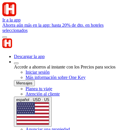
Ir a la app
Ahorra aún más en la app: hasta 20% de dto. en hoteles
seleccionados
Descargar la app
Accede a ahorros al instante con los Precios para socios
Iniciar sesión
Más información sobre One Key
Mensajes
Planea tu viaje
Atención al cliente
español · USD · US
Anunciar una propiedad