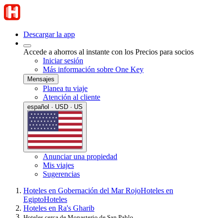
Descargar la app
Accede a ahorros al instante con los Precios para socios
Iniciar sesión
Más información sobre One Key
Mensajes
Planea tu viaje
Atención al cliente
español · USD · US
Anunciar una propiedad
Mis viajes
Sugerencias
Hoteles en Gobernación del Mar Rojo
Hoteles en
Egipto
Hoteles
Hoteles en Ra's Gharib
Hoteles cerca de Monasterio de San Pablo