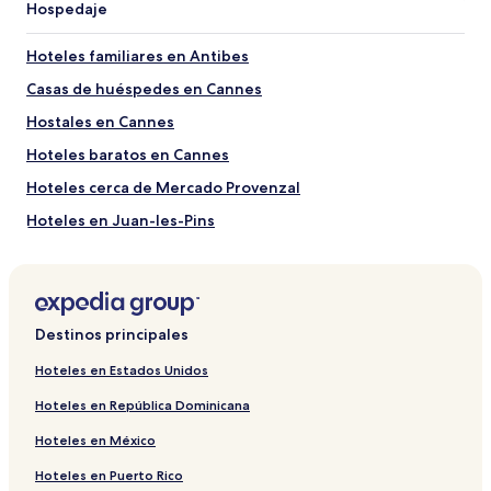
Hospedaje
estancia
de
1
Hoteles familiares en Antibes
noche
Casas de huéspedes en Cannes
para
2
Hostales en Cannes
adultos.
Los
Hoteles baratos en Cannes
precios
Hoteles cerca de Mercado Provenzal
y
la
Hoteles en Juan-les-Pins
disponibilidad
están
Hoteles cerca de Playa de Ponteil
sujetos
Hoteles en Bastide Giraud
a
cambios.
Hoteles 4 estrellas en Cannes
Aplican
Destinos principales
términos
Hoteles cerca de Playa Keller
adicionales.
Hoteles en Estados Unidos
Hoteles cerca de Palacio de Festivales y Congresos
Hoteles en República Dominicana
Hoteles 3 estrellas en Cannes
Hoteles en México
Hoteles de lujo cerca de Playa de Garoupe
Hoteles en Puerto Rico
Hoteles en Le Cannet