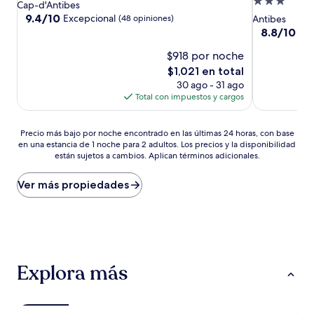
Propiedad
de
Cap-d'Antibes
de
5.0
9.4
9.4/10
Excepcional
(48 opiniones)
Antibes
de
3.0
estrellas
8.8
8.8/10
Exc
10,
de
estrellas
Excepcional,
$918 por noche
10,
(48
Excelente,
El
$1,021 en total
opiniones)
(862
precio
30 ago - 31 ago
opiniones)
actual
Total con impuestos y cargos
es
de
Precio
$1,021
Precio más bajo por noche encontrado en las últimas 24 horas, con base
en una estancia de 1 noche para 2 adultos. Los precios y la disponibilidad
más
están sujetos a cambios. Aplican términos adicionales.
bajo
por
noche
Ver más propiedades
encontrado
en
las
últimas
24
horas,
Explora más
con
base
en
una