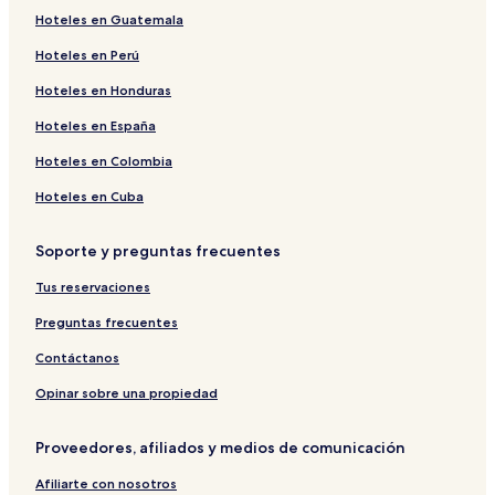
Hoteles en Guatemala
Hoteles cerca de Estación de tren Cannes
Hoteles en Perú
Hoteles en Cannes
Hoteles en Centro de la ciudad de Antibes
Hoteles en Honduras
Hoteles cerca de Estación Villeneuve-Loubet
Hoteles en España
Hoteles cerca de Estación de tren de Juan-les-Pins
Hoteles en Colombia
Hoteles con alberca en Antibes
Hoteles en Cuba
Hoteles en Palais des Festivals
Soporte y preguntas frecuentes
Hoteles de lujo en Cannes
Tus reservaciones
Hoteles cerca de Casino Palm Beach
Apart-Hoteles en Antibes
Preguntas frecuentes
Hoteles en Casco antiguo de Antibes
Contáctanos
Hoteles cerca de Viejo Antibes
Opinar sobre una propiedad
Hoteles cerca de La Californie
Proveedores, afiliados y medios de comunicación
Apart-Hoteles en Playa Macé
Afiliarte con nosotros
Apart-Hoteles en Playa de Garoupe