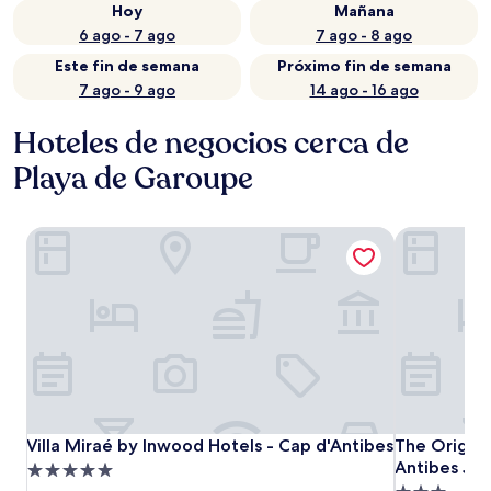
Hoy
Mañana
6 ago - 7 ago
7 ago - 8 ago
Este fin de semana
Próximo fin de semana
7 ago - 9 ago
14 ago - 16 ago
Hoteles de negocios cerca de
Playa de Garoupe
Villa Miraé by Inwood Hotels - Cap d'Antibes
The Original
Villa Miraé by Inwood Hotels - Cap d'Antibes
The Original
Villa Miraé by Inwood Hotels - Cap d'Antibes
The Original
Antibes Jua
Propiedad