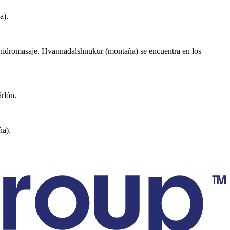
a).
de hidromasaje. Hvannadalshnukur (montaña) se encuentra en los
rlón.
ña).