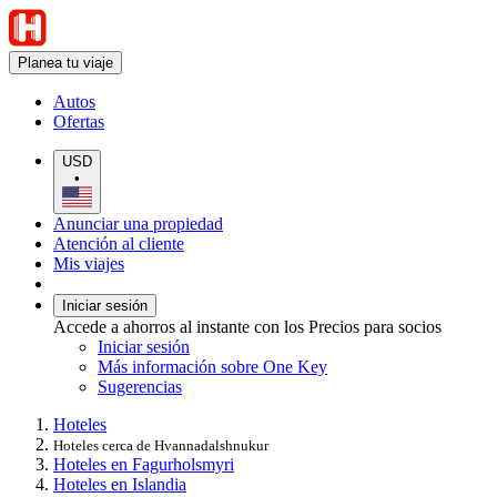
Planea tu viaje
Autos
Ofertas
USD
•
Anunciar una propiedad
Atención al cliente
Mis viajes
Iniciar sesión
Accede a ahorros al instante con los Precios para socios
Iniciar sesión
Más información sobre One Key
Sugerencias
Hoteles
Hoteles cerca de Hvannadalshnukur
Hoteles en Fagurholsmyri
Hoteles en Islandia