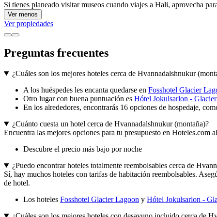
Si tienes planeado visitar museos cuando viajes a Hali, aprovecha par
Ver menos
Ver propiedades
Preguntas frecuentes
¿Cuáles son los mejores hoteles cerca de Hvannadalshnukur (mont
A los huéspedes les encanta quedarse en
Fosshotel Glacier La
Otro lugar con buena puntuación es
Hótel Jokulsarlon - Glacie
En los alrededores, encontrarás 16 opciones de hospedaje, como
¿Cuánto cuesta un hotel cerca de Hvannadalshnukur (montaña)?
Encuentra las mejores opciones para tu presupuesto en Hoteles.com al ap
Descubre el precio más bajo por noche
¿Puedo encontrar hoteles totalmente reembolsables cerca de Hvan
Sí, hay muchos hoteles con tarifas de habitación reembolsables. Asegúr
de hotel.
Los hoteles
Fosshotel Glacier Lagoon
y
Hótel Jokulsarlon - Gl
¿Cuáles son los mejores hoteles con desayuno incluido cerca de 