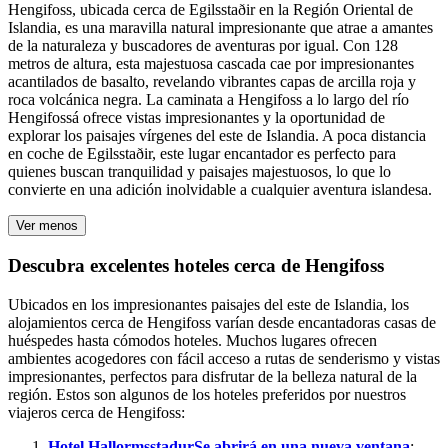
Hengifoss, ubicada cerca de Egilsstaðir en la Región Oriental de
Islandia, es una maravilla natural impresionante que atrae a amantes
de la naturaleza y buscadores de aventuras por igual. Con 128
metros de altura, esta majestuosa cascada cae por impresionantes
acantilados de basalto, revelando vibrantes capas de arcilla roja y
roca volcánica negra. La caminata a Hengifoss a lo largo del río
Hengifossá ofrece vistas impresionantes y la oportunidad de
explorar los paisajes vírgenes del este de Islandia. A poca distancia
en coche de Egilsstaðir, este lugar encantador es perfecto para
quienes buscan tranquilidad y paisajes majestuosos, lo que lo
convierte en una adición inolvidable a cualquier aventura islandesa.
Ver menos
Descubra excelentes hoteles cerca de Hengifoss
Ubicados en los impresionantes paisajes del este de Islandia, los
alojamientos cerca de Hengifoss varían desde encantadoras casas de
huéspedes hasta cómodos hoteles. Muchos lugares ofrecen
ambientes acogedores con fácil acceso a rutas de senderismo y vistas
impresionantes, perfectos para disfrutar de la belleza natural de la
región. Estos son algunos de los hoteles preferidos por nuestros
viajeros cerca de Hengifoss:
Hotel Hallormsstadur
Se abrirá en una nueva ventana
: