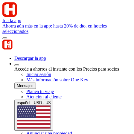
Ir a la app
Ahorra aún más en la app: hasta 20% de dto. en hoteles
seleccionados
Descargar la app
Accede a ahorros al instante con los Precios para socios
Iniciar sesión
Más información sobre One Key
Mensajes
Planea tu viaje
Atención al cliente
español · USD · US
Anunciar una propiedad