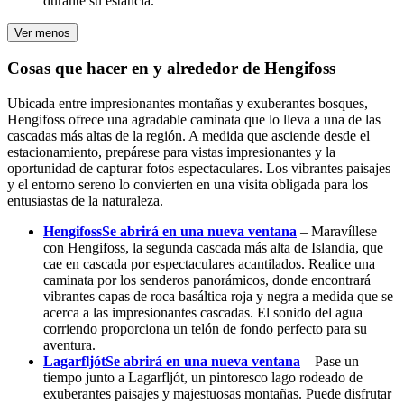
durante su estancia.
Ver menos
Cosas que hacer en y alrededor de Hengifoss
Ubicada entre impresionantes montañas y exuberantes bosques,
Hengifoss ofrece una agradable caminata que lo lleva a una de las
cascadas más altas de la región. A medida que asciende desde el
estacionamiento, prepárese para vistas impresionantes y la
oportunidad de capturar fotos espectaculares. Los vibrantes paisajes
y el entorno sereno lo convierten en una visita obligada para los
entusiastas de la naturaleza.
Hengifoss
Se abrirá en una nueva ventana
– Maravíllese
con Hengifoss, la segunda cascada más alta de Islandia, que
cae en cascada por espectaculares acantilados. Realice una
caminata por los senderos panorámicos, donde encontrará
vibrantes capas de roca basáltica roja y negra a medida que se
acerca a las impresionantes cascadas. El sonido del agua
corriendo proporciona un telón de fondo perfecto para su
aventura.
Lagarfljót
Se abrirá en una nueva ventana
– Pase un
tiempo junto a Lagarfljót, un pintoresco lago rodeado de
exuberantes paisajes y majestuosas montañas. Puede disfrutar