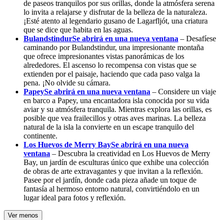
de paseos tranquilos por sus orillas, donde la atmósfera serena
lo invita a relajarse y disfrutar de la belleza de la naturaleza.
¡Esté atento al legendario gusano de Lagarfljót, una criatura
que se dice que habita en las aguas.
Bulandstindur
Se abrirá en una nueva ventana
– Desafíese
caminando por Bulandstindur, una impresionante montaña
que ofrece impresionantes vistas panorámicas de los
alrededores. El ascenso lo recompensa con vistas que se
extienden por el paisaje, haciendo que cada paso valga la
pena. ¡No olvide su cámara.
Papey
Se abrirá en una nueva ventana
– Considere un viaje
en barco a Papey, una encantadora isla conocida por su vida
aviar y su atmósfera tranquila. Mientras explora las orillas, es
posible que vea frailecillos y otras aves marinas. La belleza
natural de la isla la convierte en un escape tranquilo del
continente.
Los Huevos de Merry Bay
Se abrirá en una nueva
ventana
– Descubra la creatividad en Los Huevos de Merry
Bay, un jardín de esculturas único que exhibe una colección
de obras de arte extravagantes y que invitan a la reflexión.
Pasee por el jardín, donde cada pieza añade un toque de
fantasía al hermoso entorno natural, convirtiéndolo en un
lugar ideal para fotos y reflexión.
Ver menos