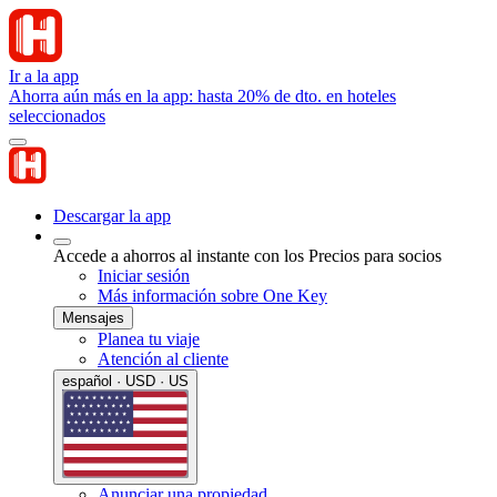
Ir a la app
Ahorra aún más en la app: hasta 20% de dto. en hoteles
seleccionados
Descargar la app
Accede a ahorros al instante con los Precios para socios
Iniciar sesión
Más información sobre One Key
Mensajes
Planea tu viaje
Atención al cliente
español · USD · US
Anunciar una propiedad