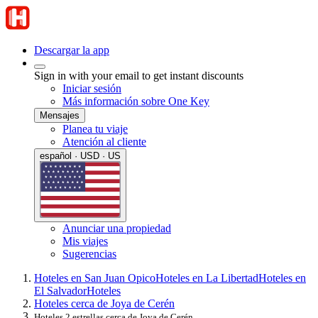
Descargar la app
Sign in with your email to get instant discounts
Iniciar sesión
Más información sobre One Key
Mensajes
Planea tu viaje
Atención al cliente
español · USD · US
Anunciar una propiedad
Mis viajes
Sugerencias
Hoteles en San Juan Opico
Hoteles en La Libertad
Hoteles en
El Salvador
Hoteles
Hoteles cerca de Joya de Cerén
Hoteles 2 estrellas cerca de Joya de Cerén