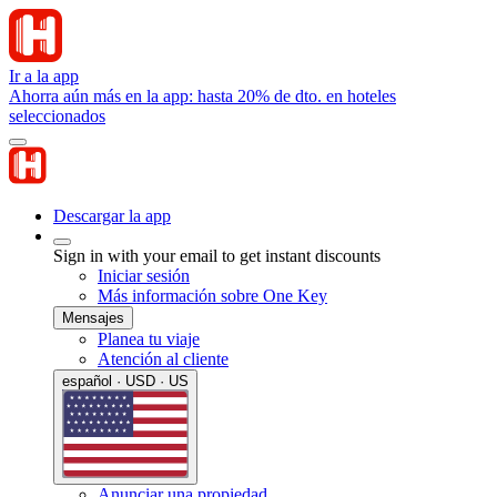
Ir a la app
Ahorra aún más en la app: hasta 20% de dto. en hoteles
seleccionados
Descargar la app
Sign in with your email to get instant discounts
Iniciar sesión
Más información sobre One Key
Mensajes
Planea tu viaje
Atención al cliente
español · USD · US
Anunciar una propiedad