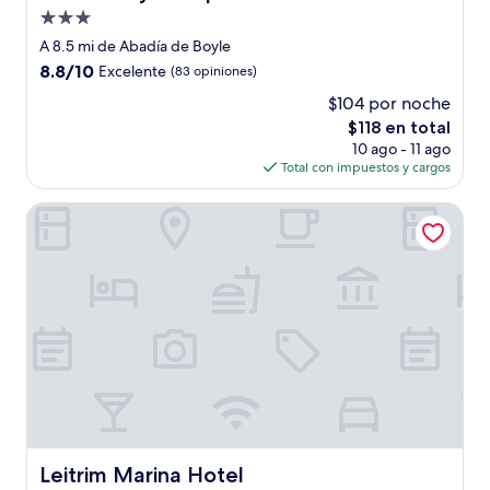
Propiedad
de
A 8.5 mi de Abadía de Boyle
3.0
8.8
8.8/10
Excelente
(83 opiniones)
estrellas
de
$104 por noche
10,
El
$118 en total
Excelente,
precio
(83
10 ago - 11 ago
actual
opiniones)
Total con impuestos y cargos
es
de
Leitrim Marina Hotel
$118
Leitrim Marina Hotel
Leitrim Marina Hotel