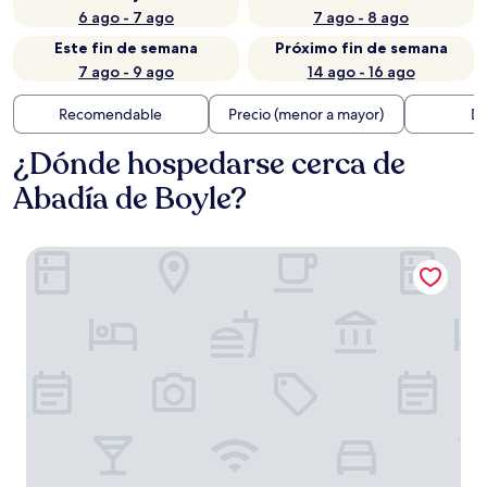
6 ago - 7 ago
7 ago - 8 ago
Este fin de semana
Próximo fin de semana
7 ago - 9 ago
14 ago - 16 ago
Recomendable
Precio (menor a mayor)
Di
¿Dónde hospedarse cerca de
Abadía de Boyle?
Church View B&B