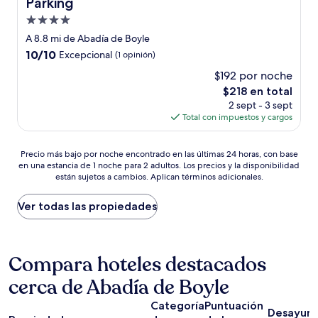
Parking
Propiedad
de
A 8.8 mi de Abadía de Boyle
4.0
10.0
10/10
Excepcional
(1 opinión)
estrellas
de
$192 por noche
10,
El
$218 en total
Excepcional,
precio
(1
2 sept - 3 sept
actual
opinión)
Total con impuestos y cargos
es
de
Precio
$218
Precio más bajo por noche encontrado en las últimas 24 horas, con base
en una estancia de 1 noche para 2 adultos. Los precios y la disponibilidad
más
están sujetos a cambios. Aplican términos adicionales.
bajo
por
noche
Ver todas las propiedades
encontrado
en
las
últimas
Compara hoteles destacados
24
cerca de Abadía de Boyle
horas,
con
Categoría
Puntuación
base
Desayun