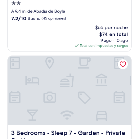
Propiedad
de
A 9.4 mi de Abadía de Boyle
2.0
7.2
7.2/10
Bueno
(45 opiniones)
estrellas
de
$65 por noche
10,
El
$74 en total
Bueno,
precio
(45
9 ago - 10 ago
actual
opiniones)
Total con impuestos y cargos
es
de
3 Bedrooms - Sleep 7 - Garden - Private Parking
$74
3 Bedrooms - Sleep 7 - Garden - Private Parking
3 Bedrooms - Sleep 7 - Garden - Private