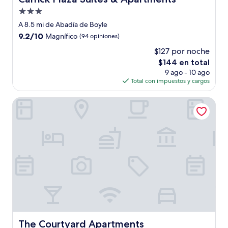
Propiedad
de
A 8.5 mi de Abadía de Boyle
3.0
9.2
9.2/10
Magnífico
(94 opiniones)
estrellas
de
$127 por noche
10,
El
$144 en total
Magnífico,
precio
(94
9 ago - 10 ago
actual
opiniones)
Total con impuestos y cargos
es
de
The Courtyard Apartments
$144
The Courtyard Apartments
The Courtyard Apartments