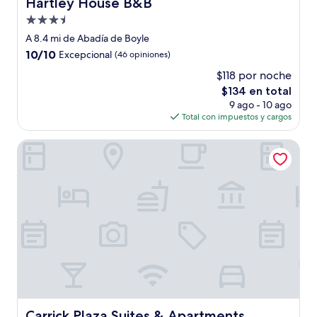
Hartley House B&B
Hartley House B&B
Propiedad
de
A 8.4 mi de Abadía de Boyle
3.5
10.0
10/10
Excepcional
(46 opiniones)
estrellas
de
$118 por noche
10,
El
$134 en total
Excepcional,
precio
(46
9 ago - 10 ago
actual
opiniones)
Total con impuestos y cargos
es
de
Carrick Plaza Suites & Apartments
$134
Carrick Plaza Suites & Apartments
Carrick Plaza Suites & Apartments