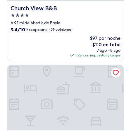
Church View B&B
Church View B&B
Propiedad
de
A 9.1 mi de Abadía de Boyle
4.0
9.4
9.4/10
Excepcional
(69 opiniones)
estrellas
de
$97 por noche
10,
El
$110 en total
Excepcional,
precio
(69
7 ago - 8 ago
actual
opiniones)
Total con impuestos y cargos
es
de
The Landmark Hotel
$110