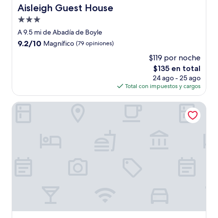
Aisleigh Guest House
Aisleigh Guest House
Propiedad
de
A 9.5 mi de Abadía de Boyle
3.0
9.2
9.2/10
Magnífico
(79 opiniones)
estrellas
de
$119 por noche
10,
El
$135 en total
Magnífico,
precio
(79
24 ago - 25 ago
actual
opiniones)
Total con impuestos y cargos
es
de
Bush Hotel
$135