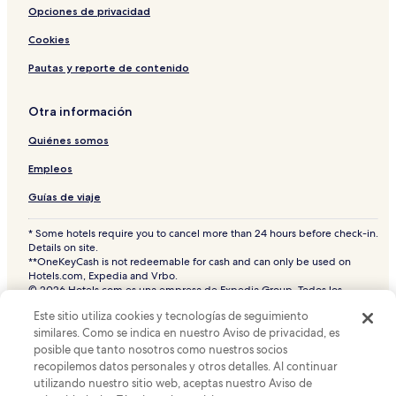
Opciones de privacidad
Cookies
Pautas y reporte de contenido
Otra información
Quiénes somos
Empleos
Guías de viaje
* Some hotels require you to cancel more than 24 hours before check-in.
Details on site.
**OneKeyCash is not redeemable for cash and can only be used on
Hotels.com, Expedia and Vrbo.
© 2026 Hotels.com es una empresa de Expedia Group. Todos los
derechos reservados.
Este sitio utiliza cookies y tecnologías de seguimiento
Hoteles.com y el logotipo de Hoteles.com son marcas comerciales o
similares. Como se indica en nuestro Aviso de privacidad, es
marcas comerciales registradas de Hotels.com, L.P. CST# 2029030-50.
posible que tanto nosotros como nuestros socios
recopilemos datos personales y otros detalles. Al continuar
utilizando nuestro sitio web, aceptas nuestro Aviso de