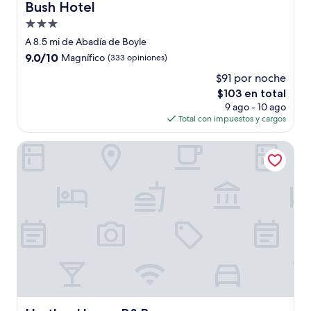
Bush Hotel
Bush Hotel
Propiedad
de
A 8.5 mi de Abadía de Boyle
3.0
9.0
9.0/10
Magnífico
(333 opiniones)
estrellas
de
$91 por noche
10,
El
$103 en total
Magnífico,
precio
(333
9 ago - 10 ago
actual
opiniones)
Total con impuestos y cargos
es
de
Hartley House B&B
$103