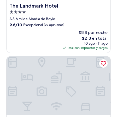
The Landmark Hotel
The Landmark Hotel
Propiedad
de
A 8.6 mi de Abadía de Boyle
4.0
9.6
9.6/10
Excepcional
(27 opiniones)
estrellas
de
$188 por noche
10,
El
$213 en total
Excepcional,
precio
(27
10 ago - 11 ago
actual
opiniones)
Total con impuestos y cargos
es
de
Aisleigh Guest House
$213