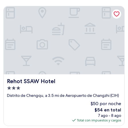
Rehot SSAW Hotel
Rehot SSAW Hotel
Rehot SSAW Hotel
Propiedad
de
Distrito de Chengqu, a 3.5 mi de Aeropuerto de Changzhi (CIH)
3.0
$50 por noche
estrellas
El
$54 en total
precio
7 ago - 8 ago
actual
Total con impuestos y cargos
es