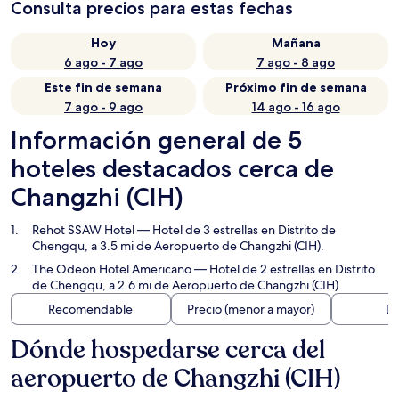
Consulta precios para estas fechas
Hoy
Mañana
6 ago - 7 ago
7 ago - 8 ago
Este fin de semana
Próximo fin de semana
7 ago - 9 ago
14 ago - 16 ago
Información general de 5
hoteles destacados cerca de
Changzhi (CIH)
Rehot SSAW Hotel
— Hotel de 3 estrellas en Distrito de
Chengqu, a 3.5 mi de Aeropuerto de Changzhi (CIH).
The Odeon Hotel Americano
— Hotel de 2 estrellas en Distrito
de Chengqu, a 2.6 mi de Aeropuerto de Changzhi (CIH).
Recomendable
Precio (menor a mayor)
Di
Dónde hospedarse cerca del
aeropuerto de Changzhi (CIH)