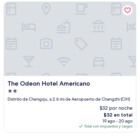
de
The Odeon Hotel Americano
$54
The Odeon Hotel Americano
The Odeon Hotel Americano
Propiedad
de
Distrito de Chengqu, a 2.6 mi de Aeropuerto de Changzhi (CIH)
2.0
$32 por noche
estrellas
El
$32 en total
precio
19 ago - 20 ago
actual
Total con impuestos y cargos
es
de