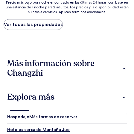
Precio
$32
Precio más bajo por noche encontrado en las últimas 24 horas, con base en
una estancia de 1 noche para 2 adultos. Los precios y la disponibilidad están
más
sujetos a cambios. Aplican términos adicionales.
bajo
por
noche
Ver todas las propiedades
encontrado
en
las
últimas
24
horas,
Más información sobre
con
base
Changzhi
en
una
estancia
de
1
Explora más
noche
para
2
adultos.
Hospedaje
Más formas de reservar
Los
precios
Hoteles cerca de Montaña Jue
y