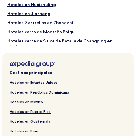
la
Hoteles en Huaishuling
disponibilidad
Hoteles en Jincheng
están
sujetos
Hoteles 2 estrellas en Changzhi
a
cambios.
Hoteles cerca de Montaña Baigu
Aplican
Hoteles cerca de Sitios de Batalla de Changping en
términos
Jincheng
adicionales.
Hoteles en Xishimen
Hoteles cerca de Templo Kaihua
Destinos principales
Hoteles en Distrito de Jiaoqu
Hoteles cerca de Manantial Wulong
Hoteles en Estados Unidos
Hoteles en Changzhi
Hoteles en República Dominicana
Hoteles cerca de Cueva de la Hechicera
Hoteles en México
Hoteles con estacionamiento en Jincheng
Hoteles en Puerto Rico
Hoteles en Condado de Huguan
Hoteles en Guatemala
Hoteles en Perú