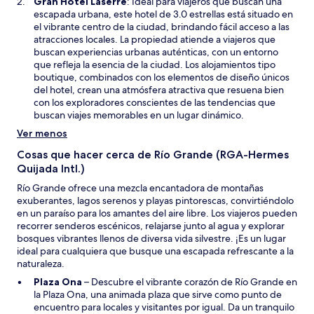
S
Gran Hotel Laserre
: Ideal para viajeros que buscan una
a
e
escapada urbana, este hotel de 3.0 estrellas está situado en
n
a
el vibrante centro de la ciudad, brindando fácil acceso a las
u
b
atracciones locales. La propiedad atiende a viajeros que
e
r
buscan experiencias urbanas auténticas, con un entorno
v
i
que refleja la esencia de la ciudad. Los alojamientos tipo
a
r
boutique, combinados con los elementos de diseño únicos
v
á
del hotel, crean una atmósfera atractiva que resuena bien
e
e
con los exploradores conscientes de las tendencias que
n
n
buscan viajes memorables en un lugar dinámico.
t
u
Ver menos
a
n
n
a
Cosas que hacer cerca de Río Grande (RGA-Hermes
a
n
Quijada Intl.)
u
Río Grande ofrece una mezcla encantadora de montañas
e
exuberantes, lagos serenos y playas pintorescas, convirtiéndolo
v
en un paraíso para los amantes del aire libre. Los viajeros pueden
a
recorrer senderos escénicos, relajarse junto al agua y explorar
v
bosques vibrantes llenos de diversa vida silvestre. ¡Es un lugar
e
ideal para cualquiera que busque una escapada refrescante a la
n
naturaleza.
t
a
S
Plaza Ona
– Descubre el vibrante corazón de Río Grande en
n
e
la Plaza Ona, una animada plaza que sirve como punto de
a
a
encuentro para locales y visitantes por igual. Da un tranquilo