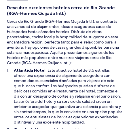
cambios.
Descubre excelentes hoteles cerca de Río Grande
Aplican
(RGA-Hermes Quijada Intl.)
términos
adicionales.
Cerca de Río Grande (RGA-Hermes Quijada Intl.), encontrarás
una variedad de alojamientos, desde acogedoras casas de
huéspedes hasta cómodos hoteles. Disfruta de vistas
panorámicas, cocina local y la hospitalidad de su gente en esta
encantadora región, perfecta tanto para el relax como para la
aventura. Hay opciones de casas grandes disponibles para una
estancia más espaciosa. Aquí te presentamos algunos de los
hoteles más populares entre nuestros viajeros cerca de Río
Grande (RGA-Hermes Quijada Intl.):
S
Atlantida Hotel
: Este atractivo hotel de 3.5 estrellas
e
ofrece una experiencia de alojamiento acogedora con
a
comodidades esenciales diseñadas para viajeros de ocio
b
que buscan confort. Los huéspedes pueden disfrutar de
r
deliciosas comidas en el restaurante del hotel, comenzar el
i
día con un desayuno de cortesía y relajarse en el bar o salón.
r
La atmósfera del hotel y su servicio de calidad crean un
á
ambiente acogedor que garantiza una estancia placentera y
e
sin contratiempos, lo que lo convierte en una opción popular
n
entre los entusiastas de los viajes que valoran experiencias
u
distintivas y una excelente hospitalidad.
n