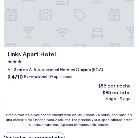
Links Apart Hotel
Links Apart Hotel
Propiedad
de
A 1.3 mi de A. Internacional Hermes Quijada (RGA)
3.0
9.4
9.4/10
Excepcional
(19 opiniones)
estrellas
de
$85 por noche
10,
El
$85 en total
Excepcional,
precio
(19
8 ago - 9 ago
actual
opiniones)
es
de
Precio
Precio más bajo por noche encontrado en las últimas 24 horas, con base en
$85
una estancia de 1 noche para 2 adultos. Los precios y la disponibilidad están
más
sujetos a cambios. Aplican términos adicionales.
bajo
por
noche
Ver todas las propiedades