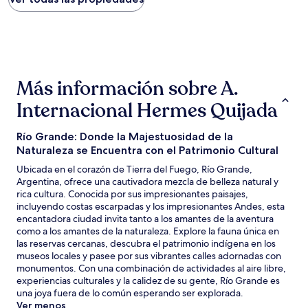
encontrado
en
las
últimas
24
horas,
Más información sobre A.
con
base
Internacional Hermes Quijada
en
una
estancia
Río Grande: Donde la Majestuosidad de la
de
Naturaleza se Encuentra con el Patrimonio Cultural
1
Ubicada en el corazón de Tierra del Fuego, Río Grande,
noche
Argentina, ofrece una cautivadora mezcla de belleza natural y
para
rica cultura. Conocida por sus impresionantes paisajes,
2
incluyendo costas escarpadas y los impresionantes Andes, esta
adultos.
encantadora ciudad invita tanto a los amantes de la aventura
Los
como a los amantes de la naturaleza. Explore la fauna única en
precios
las reservas cercanas, descubra el patrimonio indígena en los
y
museos locales y pasee por sus vibrantes calles adornadas con
la
monumentos. Con una combinación de actividades al aire libre,
disponibilidad
experiencias culturales y la calidez de su gente, Río Grande es
están
una joya fuera de lo común esperando ser explorada.
sujetos
Ver menos
a