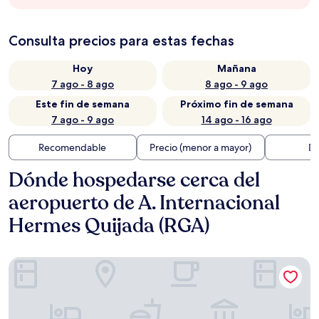
Consulta precios para estas fechas
Hoy
Mañana
7 ago - 8 ago
8 ago - 9 ago
Este fin de semana
Próximo fin de semana
7 ago - 9 ago
14 ago - 16 ago
Recomendable
Precio (menor a mayor)
Di
Dónde hospedarse cerca del
aeropuerto de A. Internacional
Hermes Quijada (RGA)
Links Apart Hotel