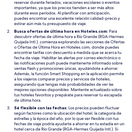
reservar durante feriados, vacaciones escolares o eventos
n
importantes, ya que los precios tienden a ser más altos
t
durante esos períodos. Al planificar con anticipación,
a
puedes encontrar una excelente relación calidad-precio y
n
estirar aún más tu presupuesto de viaje.
a
Busca ofertas de última hora en Hoteles.com:
Para
descubrir ofertas de última hora a Río Grande (RGA-Hermes
Quijada Intl.), comienza explorando las secciones de Ofertas
o Ofertas de Última Hora en Hoteles.com, donde puedes
encontrar tarifas con descuento a medida que se acerca tu
fecha de viaje. Habilitar las alertas por correo electrónico o
las notificaciones push puede mantenerte informado sobre
ventas flash y promociones únicas, ayudándote a ahorrar.
Además, la función Smart Shopping en la aplicación permite
a los viajeros comparar precios y servicios de hoteles,
asegurando que tengas más probabilidades de ver las
mejores opciones disponibles. Mantente actualizado sobre
tus hoteles favoritos y prepárate para reservar tu escapada
de última hora.
Sé flexible con las fechas:
Los precios pueden fluctuar
según factores como la ubicación del hotel, la categoría de
estrellas y la época del año, por lo que ser flexible con tus
fechas de viaje podría ayudarte a ahorrar en tu estadía en un
hotel cerca de Río Grande (RGA-Hermes Quijada Intl.). Si