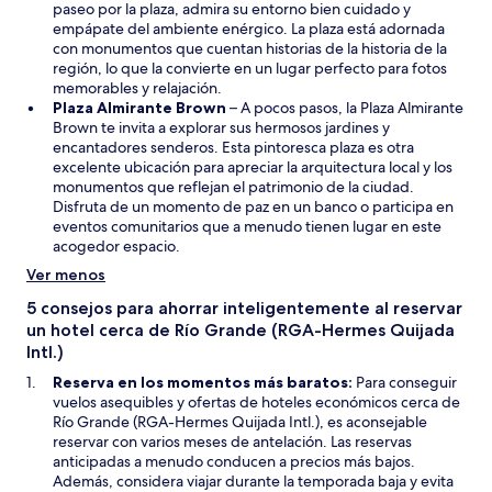
b
paseo por la plaza, admira su entorno bien cuidado y
r
empápate del ambiente enérgico. La plaza está adornada
i
con monumentos que cuentan historias de la historia de la
r
región, lo que la convierte en un lugar perfecto para fotos
á
memorables y relajación.
e
S
Plaza Almirante Brown
– A pocos pasos, la Plaza Almirante
n
e
Brown te invita a explorar sus hermosos jardines y
u
a
encantadores senderos. Esta pintoresca plaza es otra
n
b
excelente ubicación para apreciar la arquitectura local y los
a
r
monumentos que reflejan el patrimonio de la ciudad.
n
i
Disfruta de un momento de paz en un banco o participa en
u
r
eventos comunitarios que a menudo tienen lugar en este
e
á
acogedor espacio.
v
e
Ver menos
a
n
v
u
5 consejos para ahorrar inteligentemente al reservar
e
n
un hotel cerca de Río Grande (RGA-Hermes Quijada
n
a
Intl.)
t
n
Reserva en los momentos más baratos:
Para conseguir
a
u
vuelos asequibles y ofertas de hoteles económicos cerca de
n
e
Río Grande (RGA-Hermes Quijada Intl.), es aconsejable
a
v
reservar con varios meses de antelación. Las reservas
a
anticipadas a menudo conducen a precios más bajos.
v
Además, considera viajar durante la temporada baja y evita
e