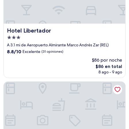
Hotel Libertador
Hotel Libertador
Propiedad
de
A 3.1 mi de Aeropuerto Almirante Marco Andrés Zar (REL)
3.0
8.8
8.8/10
Excelente
(31 opiniones)
estrellas
de
$86 por noche
10,
El
$86 en total
Excelente,
precio
(31
8 ago - 9 ago
actual
opiniones)
es
Hotel Touring Club
de
$86