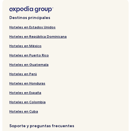
Hoteles cerca de Parque El Desafío
Hoteles cerca de Laguna Chiquichano
Destinos principales
Hoteles cerca de Museo Histórico Regional de Gaiman
Hoteles en Estados Unidos
Hoteles cerca de Museo Municipal de Artes Visuales
Hoteles en República Dominicana
Hoteles en Departamento Rawson
Hoteles en México
Hoteles cerca de Lobería de Punta Loma
Hoteles en Puerto Rico
Hoteles cerca de Casino Club Trelew
Hoteles en Guatemala
Hoteles en Playa Unión
Hoteles en Perú
Hoteles en Playa Magagna
Hoteles en Trelew
Hoteles en Honduras
Hoteles en Puerto Rawson
Hoteles en España
Hoteles cerca de Museo Paleontológico Egidio Feruglio
Hoteles en Colombia
Hoteles en Cuba
Soporte y preguntas frecuentes