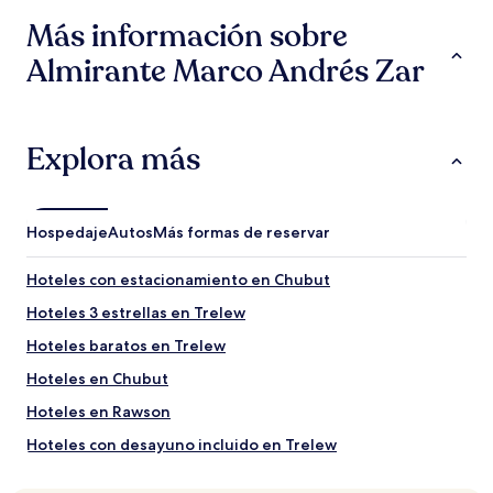
horas,
Más información sobre
con
base
Almirante Marco Andrés Zar
en
una
estancia
de
1
Explora más
noche
para
2
adultos.
Hospedaje
Autos
Más formas de reservar
Los
precios
Hoteles con estacionamiento en Chubut
y
la
Hoteles 3 estrellas en Trelew
disponibilidad
Hoteles baratos en Trelew
están
sujetos
Hoteles en Chubut
a
cambios.
Hoteles en Rawson
Aplican
Hoteles con desayuno incluido en Trelew
términos
adicionales.
Hoteles cerca de Valle de Los Altares