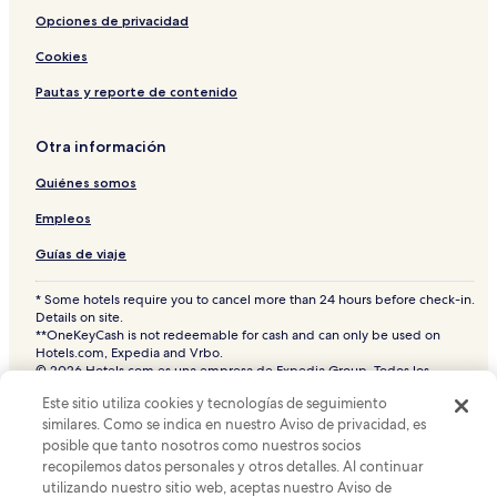
Opciones de privacidad
Cookies
Pautas y reporte de contenido
Otra información
Quiénes somos
Empleos
Guías de viaje
* Some hotels require you to cancel more than 24 hours before check-in.
Details on site.
**OneKeyCash is not redeemable for cash and can only be used on
Hotels.com, Expedia and Vrbo.
© 2026 Hotels.com es una empresa de Expedia Group. Todos los
derechos reservados.
Este sitio utiliza cookies y tecnologías de seguimiento
Hoteles.com y el logotipo de Hoteles.com son marcas comerciales o
similares. Como se indica en nuestro Aviso de privacidad, es
marcas comerciales registradas de Hotels.com, L.P. CST# 2029030-50.
posible que tanto nosotros como nuestros socios
recopilemos datos personales y otros detalles. Al continuar
utilizando nuestro sitio web, aceptas nuestro Aviso de