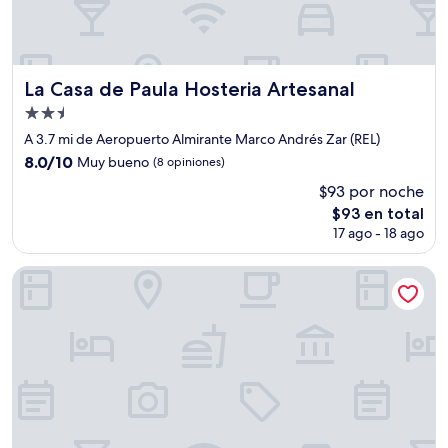
La Casa de Paula Hosteria Artesanal
La Casa de Paula Hosteria Artesanal
Propiedad
de
A 3.7 mi de Aeropuerto Almirante Marco Andrés Zar (REL)
2.5
8.0
8.0/10
Muy bueno
(8 opiniones)
estrellas
de
$93 por noche
10,
El
$93 en total
Muy
precio
bueno,
17 ago - 18 ago
actual
(8
es
opiniones)
Hotel Provincia
de
$93