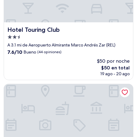
Hotel Touring Club
Hotel Touring Club
Propiedad
de
A 3.1 mi de Aeropuerto Almirante Marco Andrés Zar (REL)
2.5
7.6
7.6/10
Bueno
(44 opiniones)
estrellas
de
$50 por noche
10,
El
$50 en total
Bueno,
precio
(44
19 ago - 20 ago
actual
opiniones)
es
La Casa de Paula Hosteria Artesanal
de
$50