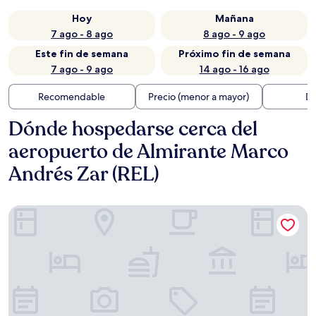
Hoy
Mañana
7 ago - 8 ago
8 ago - 9 ago
Este fin de semana
Próximo fin de semana
7 ago - 9 ago
14 ago - 16 ago
Recomendable
Precio (menor a mayor)
Di
Dónde hospedarse cerca del
aeropuerto de Almirante Marco
Andrés Zar (REL)
Hotel Libertador