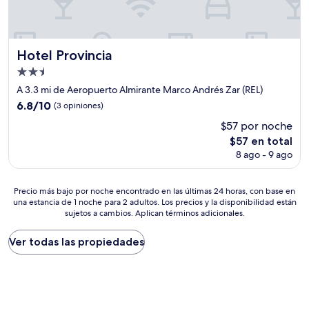
Hotel Provincia
Hotel Provincia
Propiedad
de
A 3.3 mi de Aeropuerto Almirante Marco Andrés Zar (REL)
2.5
6.8
6.8/10
(3 opiniones)
estrellas
de
$57 por noche
10,
El
$57 en total
(3
precio
opiniones)
8 ago - 9 ago
actual
es
de
Precio
Precio más bajo por noche encontrado en las últimas 24 horas, con base en
$57
una estancia de 1 noche para 2 adultos. Los precios y la disponibilidad están
más
sujetos a cambios. Aplican términos adicionales.
bajo
por
noche
Ver todas las propiedades
encontrado
en
las
últimas
24