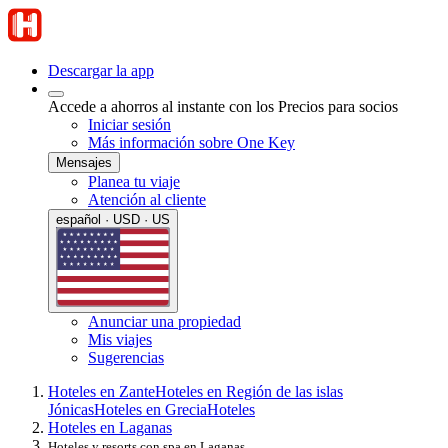
Descargar la app
Accede a ahorros al instante con los Precios para socios
Iniciar sesión
Más información sobre One Key
Mensajes
Planea tu viaje
Atención al cliente
español · USD · US
Anunciar una propiedad
Mis viajes
Sugerencias
Hoteles en Zante
Hoteles en Región de las islas
Jónicas
Hoteles en Grecia
Hoteles
Hoteles en Laganas
Hoteles y resorts con spa en Laganas