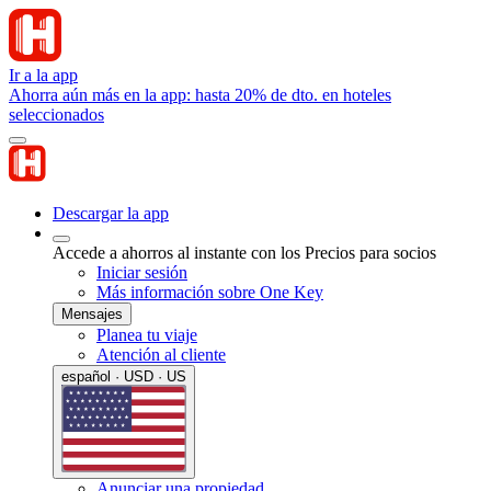
Ir a la app
Ahorra aún más en la app: hasta 20% de dto. en hoteles
seleccionados
Descargar la app
Accede a ahorros al instante con los Precios para socios
Iniciar sesión
Más información sobre One Key
Mensajes
Planea tu viaje
Atención al cliente
español · USD · US
Anunciar una propiedad