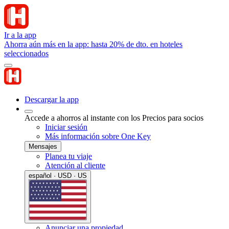
Ir a la app
Ahorra aún más en la app: hasta 20% de dto. en hoteles
seleccionados
Descargar la app
Accede a ahorros al instante con los Precios para socios
Iniciar sesión
Más información sobre One Key
Mensajes
Planea tu viaje
Atención al cliente
español · USD · US
Anunciar una propiedad