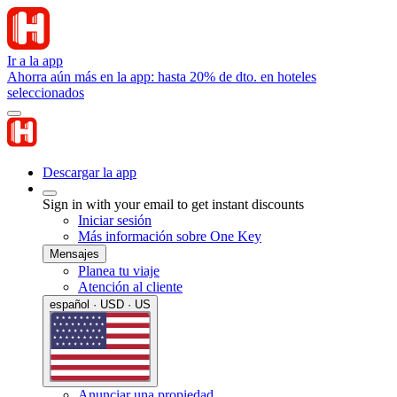
Ir a la app
Ahorra aún más en la app: hasta 20% de dto. en hoteles
seleccionados
Descargar la app
Sign in with your email to get instant discounts
Iniciar sesión
Más información sobre One Key
Mensajes
Planea tu viaje
Atención al cliente
español · USD · US
Anunciar una propiedad