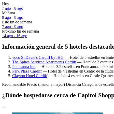
Hoy
7 ago - 8 ago
Mañana
8 ago - 9 ago
Este fin de semana
7 ago - 9 ago
Próximo fin de semana
14 ago - 16 ago
Información general de 5 hoteles destacad
voco St David's Cardiff by IHG
— Hotel de 5 estrellas en Bute
The Spires Serviced Apartments Cardiff
— Hotel de 3 estrellas
Pontcanna Inn
— Hotel de 3.5 estrellas en Pontcanna, a 0.9 mi
Park Plaza Cardiff
— Hotel de 4 estrellas en Centro de la ciuda
Clayton Hotel Cardiff
— Hotel de 4 estrellas en Castle Quarter
Recomendable
Precio (menor a mayor)
Distancia
Categoría de estrell
¿Dónde hospedarse cerca de Capitol Shop