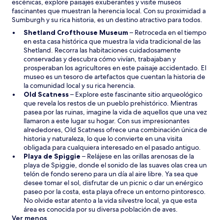
escénicas, explore paisajes exuberantes y visite museos
n
fascinantes que muestran la herencia local. Con su proximidad a
a
Sumburgh y su rica historia, es un destino atractivo para todos.
Shetland Crofthouse Museum
– Retroceda en el tiempo
en esta casa histórica que muestra la vida tradicional de las
Shetland. Recorra las habitaciones cuidadosamente
conservadas y descubra cómo vivían, trabajaban y
prosperaban los agricultores en este paisaje accidentado. El
museo es un tesoro de artefactos que cuentan la historia de
la comunidad local y su rica herencia.
Old Scatness
– Explore este fascinante sitio arqueológico
que revela los restos de un pueblo prehistórico. Mientras
pasea por las ruinas, imagine la vida de aquellos que una vez
llamaron a este lugar su hogar. Con sus impresionantes
alrededores, Old Scatness ofrece una combinación única de
historia y naturaleza, lo que lo convierte en una visita
obligada para cualquiera interesado en el pasado antiguo.
Playa de Spiggie
– Relájese en las orillas arenosas de la
playa de Spiggie, donde el sonido de las suaves olas crea un
telón de fondo sereno para un día al aire libre. Ya sea que
desee tomar el sol, disfrutar de un picnic o dar un enérgico
paseo por la costa, esta playa ofrece un entorno pintoresco.
No olvide estar atento a la vida silvestre local, ya que esta
área es conocida por su diversa población de aves.
Ver menos