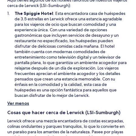
Aquí tienes algunos de los hoteles favoritos de nuestros viajeros
cerca de Lerwick (LSI-Sumburgh):
S
The Spiggie Hotel
: Esta encantadora casa de huéspedes
e
de 3.5 estrellas en Lerwick ofrece una estancia agradable
a
para los viajeros de ocio que buscan comodidad y una
b
experiencia única. Con una variedad de opciones
r
gastronómicas que incluyen servicios de desayuno y un
i
restaurante no especificado, los huéspedes pueden
r
disfrutar de deliciosas comidas cada mañana. El hotel
á
también cuenta con modernas comodidades de
e
entretenimiento como televisión digital y un televisor de
n
pantalla plana, lo que garantiza un ambiente acogedor para
u
relajarse después de un día de exploración. Los viajeros
n
frecuentes aprecian el ambiente acogedor y los detalles
a
pensados que crean una estancia memorable. Con su
n
énfasis en la comodidad y la calidad, esta casa de
u
huéspedes es una opción fantástica para aquellos que
e
buscan disfrutar de lo mejor de Lerwick.
v
Ver menos
a
v
Cosas que hacer cerca de Lerwick (LSI-Sumburgh)
e
Lerwick ofrece una mezcla encantadora de costas escarpadas,
n
colinas ondulantes y parques tranquilos, lo que lo convierte en
t
un paraíso para los amantes de la naturaleza. Pasee por playas
a