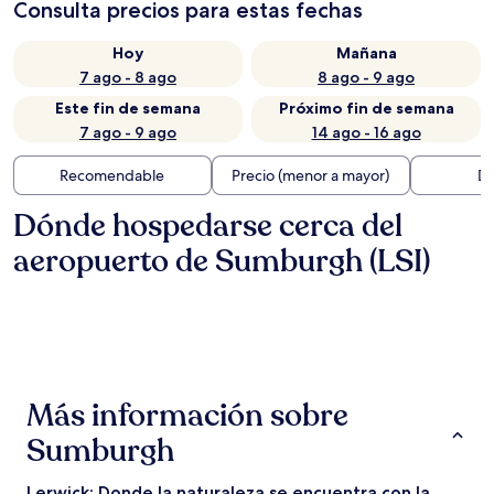
Consulta precios para estas fechas
Hoy
Mañana
7 ago - 8 ago
8 ago - 9 ago
Este fin de semana
Próximo fin de semana
7 ago - 9 ago
14 ago - 16 ago
Recomendable
Precio (menor a mayor)
Di
Dónde hospedarse cerca del
aeropuerto de Sumburgh (LSI)
Más información sobre
Sumburgh
Lerwick: Donde la naturaleza se encuentra con la