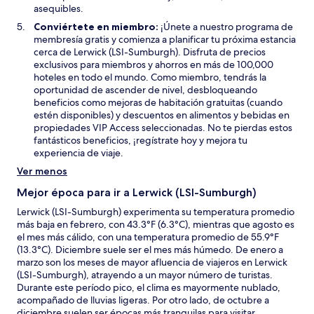
asequibles.
Conviértete en miembro:
¡Únete a nuestro programa de
membresía gratis y comienza a planificar tu próxima estancia
cerca de Lerwick (LSI-Sumburgh). Disfruta de precios
exclusivos para miembros y ahorros en más de 100,000
hoteles en todo el mundo. Como miembro, tendrás la
oportunidad de ascender de nivel, desbloqueando
beneficios como mejoras de habitación gratuitas (cuando
estén disponibles) y descuentos en alimentos y bebidas en
propiedades VIP Access seleccionadas. No te pierdas estos
fantásticos beneficios, ¡regístrate hoy y mejora tu
experiencia de viaje.
Ver menos
Mejor época para ir a Lerwick (LSI-Sumburgh)
Lerwick (LSI-Sumburgh) experimenta su temperatura promedio
más baja en febrero, con 43.3°F (6.3°C), mientras que agosto es
el mes más cálido, con una temperatura promedio de 55.9°F
(13.3°C). Diciembre suele ser el mes más húmedo. De enero a
marzo son los meses de mayor afluencia de viajeros en Lerwick
(LSI-Sumburgh), atrayendo a un mayor número de turistas.
Durante este período pico, el clima es mayormente nublado,
acompañado de lluvias ligeras. Por otro lado, de octubre a
diciembre suelen ser épocas más tranquilas para visitar,