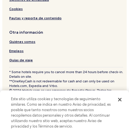
Cookies
Pautas y reporte de contenido
Otra información
Quiénes somos
Empleos
Guías de viaje
* Some hotels require you to cancel more than 24 hours before check-in.
Details on site.
**OneKeyCash is not redeemable for cash and can only be used on
Hotels.com, Expedia and Vrbo.
© 2026 Hotels.com es una empresa de Expedia Group. Todos los
derechos reservados.
Este sitio utiliza cookies y tecnologías de seguimiento
Hoteles.com y el logotipo de Hoteles.com son marcas comerciales o
similares. Como se indica en nuestro Aviso de privacidad, es
marcas comerciales registradas de Hotels.com, L.P. CST# 2029030-50.
posible que tanto nosotros como nuestros socios
recopilemos datos personales y otros detalles. Al continuar
utilizando nuestro sitio web, aceptas nuestro Aviso de
privacidad y los Términos de servicio.