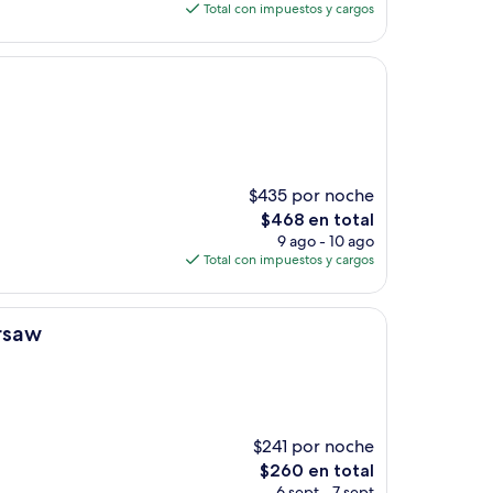
actual
Total con impuestos y cargos
es
de
$128
$435 por noche
El
$468 en total
precio
9 ago - 10 ago
actual
Total con impuestos y cargos
es
de
$468
arsaw
$241 por noche
El
$260 en total
precio
6 sept - 7 sept