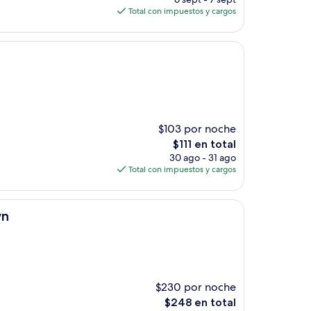
actual
Total con impuestos y cargos
es
de
$260
$103 por noche
El
$111 en total
precio
30 ago - 31 ago
actual
Total con impuestos y cargos
es
de
$111
wn
$230 por noche
El
$248 en total