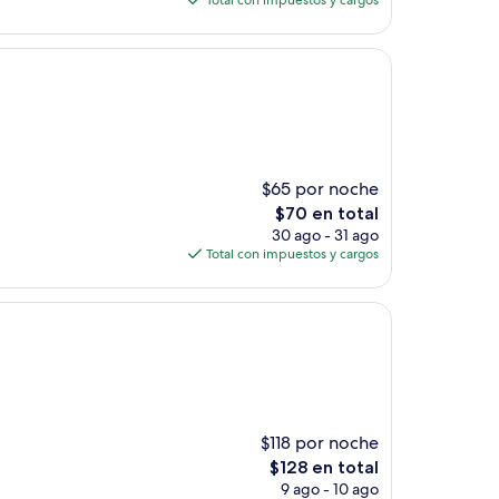
Total con impuestos y cargos
es
de
$96
$65 por noche
El
$70 en total
precio
30 ago - 31 ago
actual
Total con impuestos y cargos
es
de
$70
$118 por noche
El
$128 en total
precio
9 ago - 10 ago