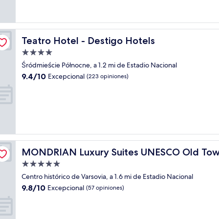
opiniones)
Teatro Hotel - Destigo Hotels
Teatro Hotel - Destigo Hotels
Propiedad
de
Śródmieście Północne, a 1.2 mi de Estadio Nacional
4.0
9.4
9.4/10
Excepcional
(223 opiniones)
estrellas
de
10,
Excepcional,
(223
opiniones)
MONDRIAN Luxury Suites UNESCO Old Town
MONDRIAN Luxury Suites UNESCO Old To
Propiedad
de
Centro histórico de Varsovia, a 1.6 mi de Estadio Nacional
5.0
9.8
9.8/10
Excepcional
(57 opiniones)
estrellas
de
10,
Excepcional,