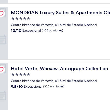
n Market Square
MONDRIAN Luxury Suites & Apartments Old Town Mark
MONDRIAN Luxury Suites & Apartments Ol
Propiedad
de
Centro histórico de Varsovia, a 1.6 mi de Estadio Nacional
5.0
10.0
10/10
Excepcional
(405 opiniones)
estrellas
de
10,
Excepcional,
(405
opiniones)
Hotel Verte, Warsaw, Autograph Collection
Hotel Verte, Warsaw, Autograph Collection
Propiedad
de
Centro histórico de Varsovia, a 1.5 mi de Estadio Nacional
5.0
9.8
9.8/10
Excepcional
(326 opiniones)
estrellas
de
10,
Excepcional,
(326
opiniones)