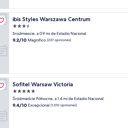
opiniones)
ibis Styles Warszawa Centrum
ibis Styles Warszawa Centrum
Propiedad
de
Srodmiescie, a 0.9 mi de Estadio Nacional
3.5
9.2
9.2/10
Magnífico
(237 opiniones)
estrellas
de
10,
Magnífico,
(237
opiniones)
Sofitel Warsaw Victoria
Sofitel Warsaw Victoria
Propiedad
de
Śródmieście Północne, a 1.4 mi de Estadio Nacional
5.0
9.4
9.4/10
Excepcional
(1,010 opiniones)
estrellas
de
10,
Excepcional,
(1,010