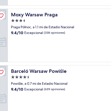
Moxy Warsaw Praga
Moxy Warsaw Praga
Propiedad
de
Praga Północ, a 1.1 mi de Estadio Nacional
3.5
9.4
9.4/10
Excepcional
(338 opiniones)
estrellas
de
10,
Excepcional,
(338
opiniones)
Barceló Warsaw Powiśle
Barceló Warsaw Powiśle
Propiedad
de
Powiśle, a 0.7 mi de Estadio Nacional
4.5
9.4
9.4/10
Excepcional
(639 opiniones)
estrellas
de
10,
Excepcional,
(639