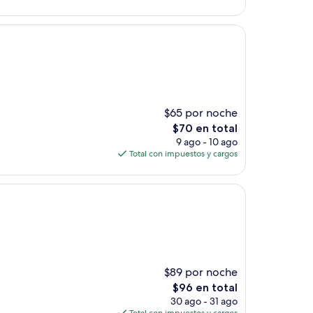
es
de
$260
$65 por noche
El
$70 en total
precio
9 ago - 10 ago
actual
Total con impuestos y cargos
es
de
$70
$89 por noche
El
$96 en total
precio
30 ago - 31 ago
actual