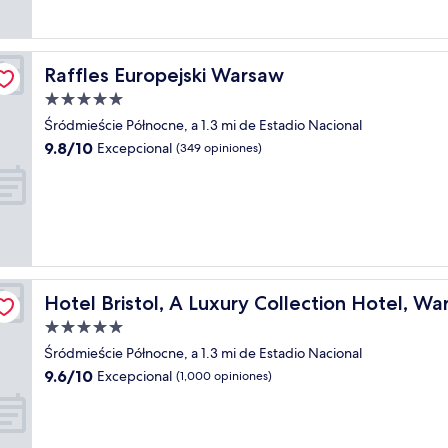
opiniones)
Raffles Europejski Warsaw
Raffles Europejski Warsaw
Propiedad
de
Śródmieście Północne, a 1.3 mi de Estadio Nacional
5.0
9.8
9.8/10
Excepcional
(349 opiniones)
estrellas
de
10,
Excepcional,
(349
opiniones)
Hotel Bristol, A Luxury Collection Hotel, Warsaw
Hotel Bristol, A Luxury Collection Hotel, W
Propiedad
de
Śródmieście Północne, a 1.3 mi de Estadio Nacional
5.0
9.6
9.6/10
Excepcional
(1,000 opiniones)
estrellas
de
10,
Excepcional,
(1,000