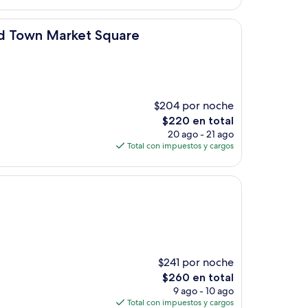
es
de
$72
et Square
d Town Market Square
$204 por noche
El
$220 en total
precio
20 ago - 21 ago
actual
Total con impuestos y cargos
es
de
$220
$241 por noche
El
$260 en total
precio
9 ago - 10 ago
actual
Total con impuestos y cargos