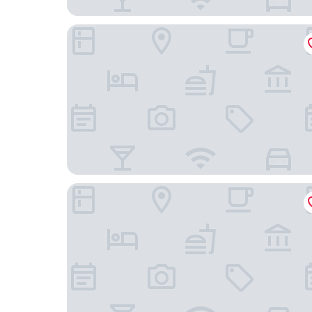
Moxy Warsaw Praga
Barceló Warsaw Powiśle