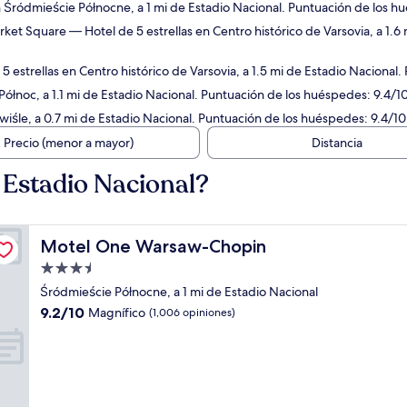
n Śródmieście Północne, a 1 mi de Estadio Nacional. Puntuación de los hu
rket Square
— Hotel de 5 estrellas en Centro histórico de Varsovia, a 1.
 estrellas en Centro histórico de Varsovia, a 1.5 mi de Estadio Nacional
Północ, a 1.1 mi de Estadio Nacional. Puntuación de los huéspedes: 9.4/10
wiśle, a 0.7 mi de Estadio Nacional. Puntuación de los huéspedes: 9.4/10
Precio (menor a mayor)
Distancia
 Estadio Nacional?
Motel One Warsaw-Chopin
Motel One Warsaw-Chopin
Propiedad
de
Śródmieście Północne, a 1 mi de Estadio Nacional
3.5
9.2
9.2/10
Magnífico
(1,006 opiniones)
estrellas
de
10,
Magnífico,
(1,006
opiniones)