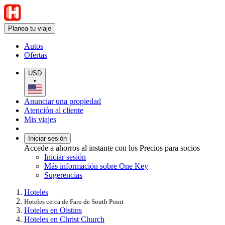
Planea tu viaje
Autos
Ofertas
USD
•
Anunciar una propiedad
Atención al cliente
Mis viajes
Iniciar sesión
Accede a ahorros al instante con los Precios para socios
Iniciar sesión
Más información sobre One Key
Sugerencias
Hoteles
Hoteles cerca de Faro de South Point
Hoteles en Oistins
Hoteles en Christ Church