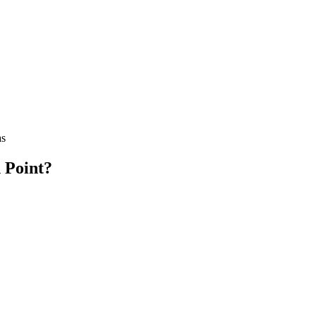
as
 Point?