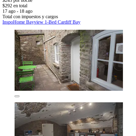
$243 por noche
$292 en total
17 ago - 18 ago
Total con impuestos y cargos
InspoHome Bayview 1-Bed Cardiff Bay