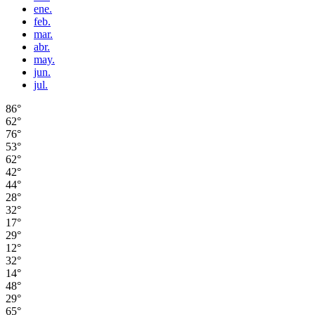
ene.
feb.
mar.
abr.
may.
jun.
jul.
86°
62°
76°
53°
62°
42°
44°
28°
32°
17°
29°
12°
32°
14°
48°
29°
65°