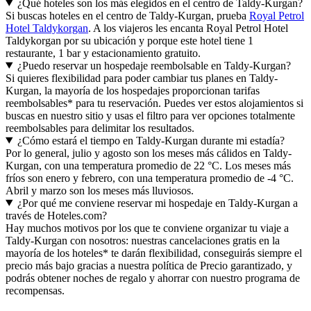
¿Qué hoteles son los más elegidos en el centro de Taldy-Kurgan?
Si buscas hoteles en el centro de Taldy-Kurgan, prueba
Royal Petrol
Hotel Taldykorgan
. A los viajeros les encanta Royal Petrol Hotel
Taldykorgan por su ubicación y porque este hotel tiene 1
restaurante, 1 bar y estacionamiento gratuito.
¿Puedo reservar un hospedaje reembolsable en Taldy-Kurgan?
Si quieres flexibilidad para poder cambiar tus planes en Taldy-
Kurgan, la mayoría de los hospedajes proporcionan tarifas
reembolsables* para tu reservación. Puedes ver estos alojamientos si
buscas en nuestro sitio y usas el filtro para ver opciones totalmente
reembolsables para delimitar los resultados.
¿Cómo estará el tiempo en Taldy-Kurgan durante mi estadía?
Por lo general, julio y agosto son los meses más cálidos en Taldy-
Kurgan, con una temperatura promedio de 22 °C. Los meses más
fríos son enero y febrero, con una temperatura promedio de -4 °C.
Abril y marzo son los meses más lluviosos.
¿Por qué me conviene reservar mi hospedaje en Taldy-Kurgan a
través de Hoteles.com?
Hay muchos motivos por los que te conviene organizar tu viaje a
Taldy-Kurgan con nosotros: nuestras cancelaciones gratis en la
mayoría de los hoteles* te darán flexibilidad, conseguirás siempre el
precio más bajo gracias a nuestra política de Precio garantizado, y
podrás obtener noches de regalo y ahorrar con nuestro programa de
recompensas.