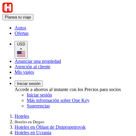
Planea tu viaje
Autos
Ofertas
USD
•
Anunciar una propiedad
Atención al cliente
Mis viajes
Iniciar sesión
Accede a ahorros al instante con los Precios para socios
Iniciar sesión
Más información sobre One Key
Sugerencias
Hoteles
Hoteles en Dnipro
Hoteles en Óblast de Dnipropetrovsk
Hoteles en Ucrania