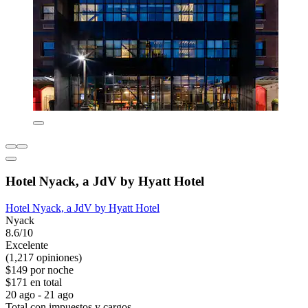
Hotel Nyack, a JdV by Hyatt Hotel
Hotel Nyack, a JdV by Hyatt Hotel
Nyack
8.6/10
Excelente
(1,217 opiniones)
$149 por noche
$171 en total
20 ago - 21 ago
Total con impuestos y cargos