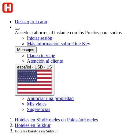
Descargar la app
Accede a ahorros al instante con los Precios para socios
Iniciar sesión
Más información sobre One Key
Mensajes
Planea tu viaje
Atención al cliente
español · USD · US
Anunciar una propiedad
Mis viajes
Sugerencias
Hoteles en Sind
Hoteles en Pakistán
Hoteles
Hoteles en Sukkur
Hoteles baratos en Sukkur