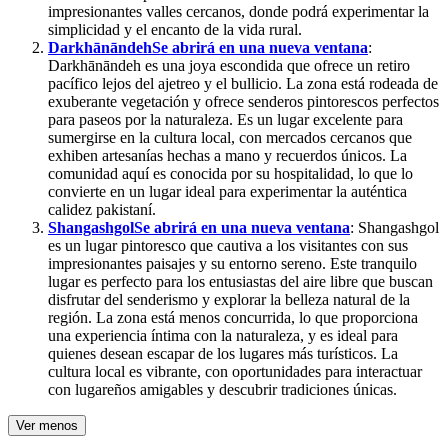
impresionantes valles cercanos, donde podrá experimentar la
simplicidad y el encanto de la vida rural.
Darkhānāndeh
Se abrirá en una nueva ventana
:
Darkhānāndeh es una joya escondida que ofrece un retiro
pacífico lejos del ajetreo y el bullicio. La zona está rodeada de
exuberante vegetación y ofrece senderos pintorescos perfectos
para paseos por la naturaleza. Es un lugar excelente para
sumergirse en la cultura local, con mercados cercanos que
exhiben artesanías hechas a mano y recuerdos únicos. La
comunidad aquí es conocida por su hospitalidad, lo que lo
convierte en un lugar ideal para experimentar la auténtica
calidez pakistaní.
Shangashgol
Se abrirá en una nueva ventana
: Shangashgol
es un lugar pintoresco que cautiva a los visitantes con sus
impresionantes paisajes y su entorno sereno. Este tranquilo
lugar es perfecto para los entusiastas del aire libre que buscan
disfrutar del senderismo y explorar la belleza natural de la
región. La zona está menos concurrida, lo que proporciona
una experiencia íntima con la naturaleza, y es ideal para
quienes desean escapar de los lugares más turísticos. La
cultura local es vibrante, con oportunidades para interactuar
con lugareños amigables y descubrir tradiciones únicas.
Ver menos