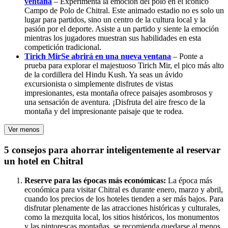
ventana
– Experimenta la emoción del polo en el icónico
Campo de Polo de Chitral. Este animado estadio no es solo un
lugar para partidos, sino un centro de la cultura local y la
pasión por el deporte. Asiste a un partido y siente la emoción
mientras los jugadores muestran sus habilidades en esta
competición tradicional.
Tirich Mir
Se abrirá en una nueva ventana
– Ponte a
prueba para explorar el majestuoso Tirich Mir, el pico más alto
de la cordillera del Hindu Kush. Ya seas un ávido
excursionista o simplemente disfrutes de vistas
impresionantes, esta montaña ofrece paisajes asombrosos y
una sensación de aventura. ¡Disfruta del aire fresco de la
montaña y del impresionante paisaje que te rodea.
Ver menos
5 consejos para ahorrar inteligentemente al reservar
un hotel en Chitral
Reserve para las épocas más económicas:
La época más
económica para visitar Chitral es durante enero, marzo y abril,
cuando los precios de los hoteles tienden a ser más bajos. Para
disfrutar plenamente de las atracciones históricas y culturales,
como la mezquita local, los sitios históricos, los monumentos
y las pintorescas montañas, se recomienda quedarse al menos