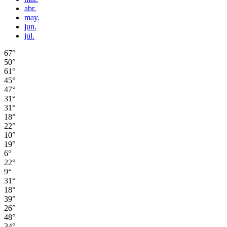
abr.
may.
jun.
jul.
67°
50°
61°
45°
47°
31°
31°
18°
22°
10°
19°
6°
22°
9°
31°
18°
39°
26°
48°
34°