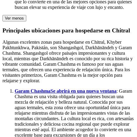
que lo convierte en una de las mejores opciones para quienes
buscan elevar su experiencia de viaje con lujo y encanto.
Ver menos
Principales ubicaciones para hospedarse en Chitral
Algunas excelentes zonas para hospedarse en Chitral, Khyber
Pakhtunkhwa, Pakistán, son Shangashgol, Darkhānāndeh y Garam
Chashma. Shangashgol ofrece paisajes impresionantes y cultura
local, mientras que Darkhānāndeh es conocido por su rica historia y
vibrante comunidad. Garam Chashma es famoso por sus aguas
termales, que ofrecen una experiencia de relajación única. Para los
visitantes primerizos, Garam Chashma es la mejor opción para
relajarse y explorar.
Garam Chashma
Se abrirá en una nueva ventana
: Garam
Chashma es una visita obligada para quienes buscan una
mezcla de relajación y belleza natural. Conocida por sus
aguas termales, esta zona ofrece una oportunidad única para
relajarse mientras disfruta de las impresionantes vistas de las
montañas circundantes. La cultura local es rica, con artesanías
tradicionales y deliciosa cocina regional que puede explorar
mientras esté aquí. El ambiente acogedor lo convierte en una
excelente base para excursiones de un día a los