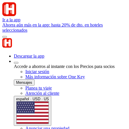
Ir a la app
Ahorra aún más en la app: hasta 20% de dto. en hoteles
seleccionados
Descargar la app
Accede a ahorros al instante con los Precios para socios
Iniciar sesión
Más información sobre One Key
Mensajes
Planea tu viaje
Atención al cliente
español · USD · US
Anunciar una propiedad