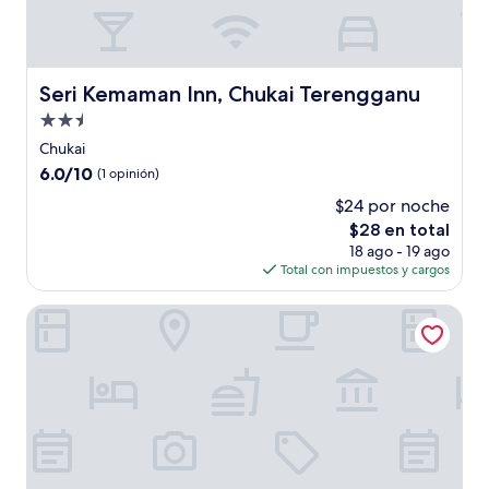
Seri Kemaman Inn, Chukai Terengganu
Seri Kemaman Inn, Chukai Terengganu
Propiedad
de
Chukai
2.5
6.0
6.0/10
(1 opinión)
estrellas
de
$24 por noche
10,
El
$28 en total
(1
precio
opinión)
18 ago - 19 ago
actual
Total con impuestos y cargos
es
de
Swiss-Grand Beach Resort Kuantan
$28