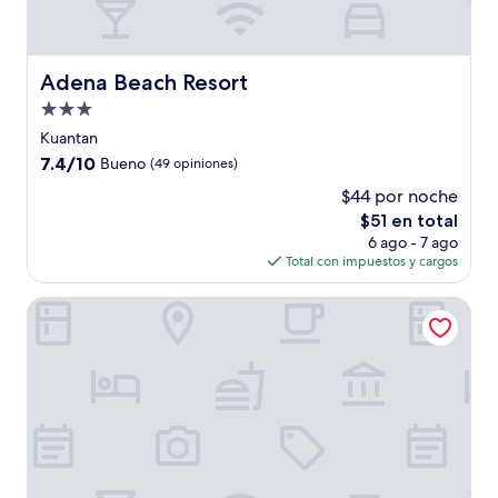
Adena Beach Resort
Adena Beach Resort
Propiedad
de
Kuantan
3.0
7.4
7.4/10
Bueno
(49 opiniones)
estrellas
de
$44 por noche
10,
El
$51 en total
Bueno,
precio
(49
6 ago - 7 ago
actual
opiniones)
Total con impuestos y cargos
es
de
dr96inn
$51