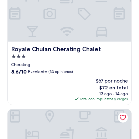
Royale Chulan Cherating Chalet
Royale Chulan Cherating Chalet
Propiedad
de
Cherating
3.0
8.6
8.6/10
Excelente
(33 opiniones)
estrellas
de
$67 por noche
10,
El
$72 en total
Excelente,
precio
(33
13 ago - 14 ago
actual
opiniones)
Total con impuestos y cargos
es
de
Royale Chulan Cherating Villa
$72