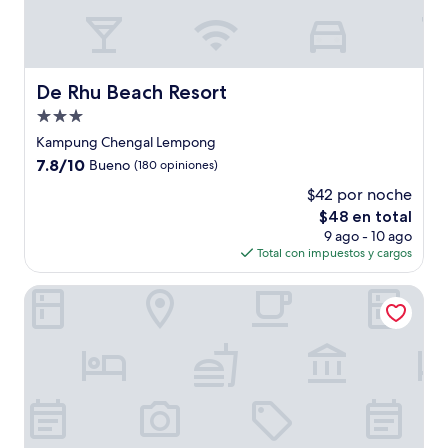
De Rhu Beach Resort
De Rhu Beach Resort
Propiedad
de
Kampung Chengal Lempong
3.0
7.8
7.8/10
Bueno
(180 opiniones)
estrellas
de
$42 por noche
10,
El
$48 en total
Bueno,
precio
(180
9 ago - 10 ago
actual
opiniones)
Total con impuestos y cargos
es
de
Seri Kemaman Inn, Chukai Terengganu
$48