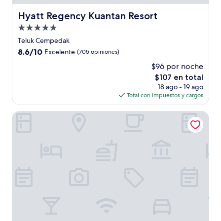
Hyatt Regency Kuantan Resort
Hyatt Regency Kuantan Resort
Propiedad
de
Teluk Cempedak
5.0
8.6
8.6/10
Excelente
(705 opiniones)
estrellas
de
$96 por noche
10,
El
$107 en total
Excelente,
precio
(705
18 ago - 19 ago
actual
opiniones)
Total con impuestos y cargos
es
de
Timurbay Seafront Residences NatureHome
$107