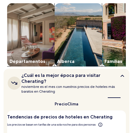
en
una
Buscar departamentos
Buscar propiedades con alberca
Buscar propie
estancia
de
1
noche
para
2
adultos.
Los
precios
y
Departa­mentos
Alberca
Familias
la
disponibilidad
¿Cuál
están
¿Cuál es la mejor época para visitar
es
sujetos
Cherating?
la
a
noviembre es el mes con nuestros precios de hoteles más
mejor
cambios.
baratos en Cherating
época
Aplican
para
términos
visitar
Precio
Clima
adicionales.
Cherating?
Tendencias de precios de hoteles en Cherating
Los precios se basan en tarifas de una sola noche para dos personas