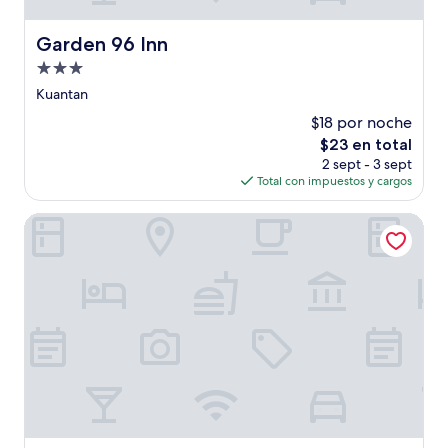
Garden 96 Inn
Garden 96 Inn
Propiedad
de
Kuantan
3.0
$18 por noche
estrellas
El
$23 en total
precio
2 sept - 3 sept
actual
Total con impuestos y cargos
es
de
Timurbay by Seascape
$23