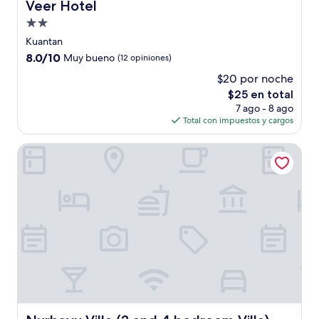
Veer Hotel
Veer Hotel
Propiedad
de
Kuantan
2.0
8.0
8.0/10
Muy bueno
(12 opiniones)
estrellas
de
$20 por noche
10,
El
$25 en total
Muy
precio
bueno,
7 ago - 8 ago
actual
(12
Total con impuestos y cargos
es
opiniones)
de
Nurbayu Villa (3 and 4 bedroom Villa) Kemaman
$25
Nurbayu Villa (3 and 4 bedroom Villa) Kemaman