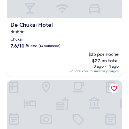
De Chukai Hotel
De Chukai Hotel
Propiedad
de
Chukai
3.0
7.6
7.6/10
Bueno
(13 opiniones)
estrellas
de
$25 por noche
10,
El
$27 en total
Bueno,
precio
(13
13 ago - 14 ago
actual
opiniones)
Total con impuestos y cargos
es
de
Skyview Hotel
$27