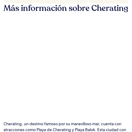
Más información sobre Cherating
Foto por Gulvinz
Fo
de
us
Cherating, un destino famoso por su maravilloso mar, cuenta con
lib
atracciones como Playa de Cherating y Playa Balok. Esta ciudad con