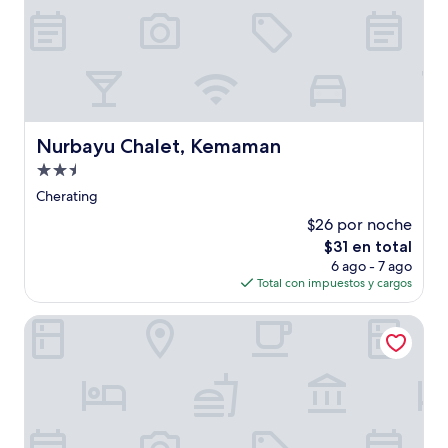
Nurbayu Chalet, Kemaman
Nurbayu Chalet, Kemaman
Propiedad
de
Cherating
2.5
$26 por noche
estrellas
El
$31 en total
precio
6 ago - 7 ago
actual
Total con impuestos y cargos
es
de
Hotel O Rosegold Garden
$31