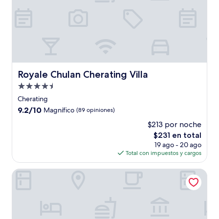
Royale Chulan Cherating Villa
Royale Chulan Cherating Villa
Propiedad
de
Cherating
4.5
9.2
9.2/10
Magnífico
(89 opiniones)
estrellas
de
$213 por noche
10,
El
$231 en total
Magnífico,
precio
(89
19 ago - 20 ago
actual
opiniones)
Total con impuestos y cargos
es
de
Nurbayu Chalet, Kemaman
$231