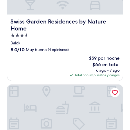
Swiss Garden Residences by Nature Home
Swiss Garden Residences by Nature
Home
Propiedad
de
Balok
3.5
8.0
8.0/10
Muy bueno
(4 opiniones)
estrellas
de
$59 por noche
10,
El
$66 en total
Muy
precio
bueno,
6 ago - 7 ago
actual
(4
Total con impuestos y cargos
es
opiniones)
de
De Rhu Beach Resort
$66