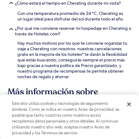
¿Cómo estará el tiempo en Cherating durante mi visita?
Con una temperatura promedio de 24 °C, Cherating es
un lugar ideal para disfrutar del sol durante todo el año.
¿Por qué me conviene reservar mi hospedaje en Cherating a
través de Hoteles.com?
Hay muchos motivos por los que te conviene organizar tu
viaje a Cherating con nosotros: nuestras cancelaciones
gratis en la mayoría de los hoteles* te darán la flexibilidad
que estás buscando, conseguirás siempre el precio más
bajo gracias a nuestra política de Precio garantizado, y
nuestro programa de recompensas te permite obtener
noches de regalo y ahorrar.
Más información sobre
Cherating
Este sitio utiliza cookies y tecnologías de seguimiento
similares. Como se indica en nuestro Aviso de privacidad, es
Relájate en Cherating: donde playas vírgenes se
posible que tanto nosotros como nuestros socios
encuentran con tesoros culturales
recopilemos datos personales y otros detalles. Al continuar
utilizando nuestro sitio web, aceptas nuestro Aviso de
Ubicada a lo largo de las resplandecientes costas del Mar de
privacidad y los Términos de servicio.
China Meridional, Cherating, Pahang, es una joya escondida que