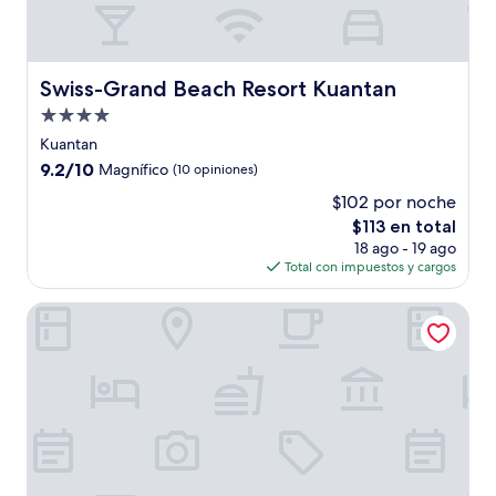
Swiss-Grand Beach Resort Kuantan
Swiss-Grand Beach Resort Kuantan
Propiedad
de
Kuantan
4.0
9.2
9.2/10
Magnífico
(10 opiniones)
estrellas
de
$102 por noche
10,
El
$113 en total
Magnífico,
precio
(10
18 ago - 19 ago
actual
opiniones)
Total con impuestos y cargos
es
de
Adena Beach Resort
$113