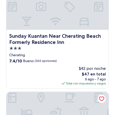
Sunday Kuantan Near Cherating Beach Formerly Residen
Sunday Kuantan Near Cherating Beach
Formerly Residence Inn
Propiedad
de
Cherating
3.0
7.4
7.4/10
Bueno
(363 opiniones)
estrellas
de
$42 por noche
10,
El
$47 en total
Bueno,
precio
(363
6 ago - 7 ago
actual
opiniones)
Total con impuestos y cargos
es
de
Royale Chulan Cherating Chalet
$47