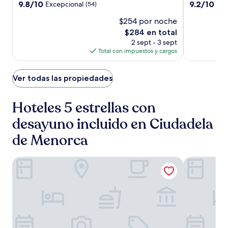
-
-
4.0
4.0
9.8
9.2
9.8/10
9.2/10
Excepcional
Mag
(54)
Adults
Adults
de
de
estrellas
estrellas
$254 por noche
10,
10,
Only
Only
Excepcional,
Magnífico,
El
$284 en total
(54)
(15)
precio
2 sept - 3 sept
actual
Total con impuestos y cargos
es
de
$284
Ver todas las propiedades
Hoteles 5 estrellas con
desayuno incluido en Ciudadela
de Menorca
Lago Resort Menorca Casas del Lago - Adults Only
Melia Cala 