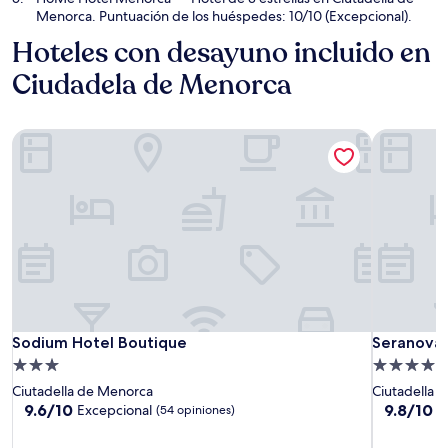
Menorca. Puntuación de los huéspedes: 10/10 (Excepcional).
Hoteles con desayuno incluido en
Ciudadela de Menorca
Sodium Hotel Boutique
Seranova L
Sodium Hotel Boutique
Seranova L
Sodium Hotel Boutique
Seranova 
Propiedad
Propiedad
de
de
Ciutadella de Menorca
Ciutadella 
3.0
4.0
9.6
9.8
9.6/10
9.8/10
Excepcional
E
(54 opiniones)
de
de
estrellas
estrellas
10,
10,