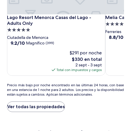
Lago
Lago
Melia
Lago Resort Menorca Casas del Lago - Adults Only
Melia Cala 
Lago Resort Menorca Casas del Lago -
Melia Cala
Resort
Resort
Cala
Adults Only
Propiedad
Menorca
Menorca
Galdana
Propiedad
de
Ferreries
Casas
Casas
-
de
5.0
8.8
8.8/10
Exc
Ciutadella de Menorca
del
del
Menorca
de
5.0
9.2
estrellas
9.2/10
Magnífico
(399)
10,
Lago
Lago
de
estrellas
$291 por noche
Excelente,
10,
-
-
(325)
Magnífico,
El
$330 en total
Adults
Adults
(399)
precio
2 sept - 3 sept
Only
Only
actual
Total con impuestos y cargos
es
de
Precio
$330
Precio más bajo por noche encontrado en las últimas 24 horas, con base
en una estancia de 1 noche para 2 adultos. Los precios y la disponibilidad
más
están sujetos a cambios. Aplican términos adicionales.
bajo
por
noche
Ver todas las propiedades
encontrado
en
las
últimas