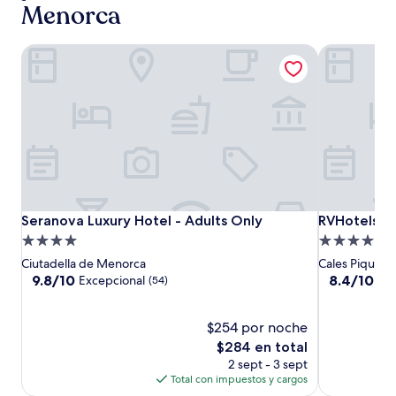
noche
Menorca
para
2
adultos.
Seranova Luxury Hotel - Adults Only
RVHotels S
Los
precios
y
la
disponibilidad
están
sujetos
a
cambios.
Aplican
Seranova
Seranova
RVHotels
Seranova Luxury Hotel - Adults Only
RVHotels S
Seranova Luxury Hotel - Adults Only
RVHotels S
términos
Luxury
Luxury
Sea
adicionales.
Propiedad
Propiedad
Hotel
Hotel
Club
de
de
Ciutadella de Menorca
Cales Piques
-
-
Menorca
4.0
4.0
9.8
8.4
9.8/10
8.4/10
Excepcional
Mu
(54)
Adults
Adults
de
de
estrellas
estrellas
10,
10,
Only
Only
Excepcional,
$254 por noche
Muy
(54)
bueno,
El
$284 en total
(138)
precio
2 sept - 3 sept
actual
Total con impuestos y cargos
es