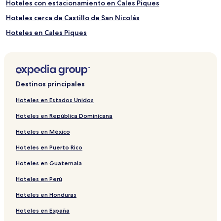
Hoteles con estacionamiento en Cales Piques
Hoteles cerca de Castillo de San Nicolás
Hoteles en Cales Piques
Hoteles baratos cerca de Playa Cala Macarella
Hoteles cerca de Cala Fontanelles
Hoteles con estacionamiento cerca de Playa Cala es Talaier
Destinos principales
Hoteles en Sa Caleta
Hoteles en Estados Unidos
Hoteles cerca de Cala Blanca
Hoteles en República Dominicana
Departamentos en Ciudadela de Menorca
Hoteles en México
Hoteles que aceptan mascotas en Ciudadela de Menorca
Hoteles en Puerto Rico
Hoteles en Cala en Blanes
Hoteles en Guatemala
Hoteles de playa cerca de Playa Cala Macarella
Hoteles en Perú
Hoteles cerca de Hipódromo Torre del Ram
Apart-Hoteles en Cala'n Bosch
Hoteles en Honduras
Hoteles de lujo en Son Xoriguer
Hoteles en España