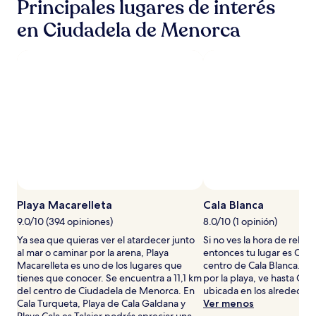
Principales lugares de interés
24
horas,
en Ciudadela de Menorca
con
base
en
una
estancia
de
1
noche
para
2
adultos.
Los
precios
Foto por João Brandão Rodrigues
Foto
y
de
Playa Macarelleta
Cala Blanca
la
uso
disponibilidad
9.0/10 (394 opiniones)
8.0/10 (1 opinión)
libre
están
Ya sea que quieras ver el atardecer junto
Si no ves la hora de relajar
por
sujetos
al mar o caminar por la arena, Playa
entonces tu lugar es Cala 
João
a
Macarelleta es uno de los lugares que
centro de Cala Blanca. Si 
Brandão
cambios.
tienes que conocer. Se encuentra a 11,1 km
por la playa, ve hasta Cal
Rodrigues
Aplican
del centro de Ciudadela de Menorca. En
ubicada en los alrededore
términos
Cala Turqueta, Playa de Cala Galdana y
Ver menos
adicionales.
Playa Cala es Talaier podrás apreciar una