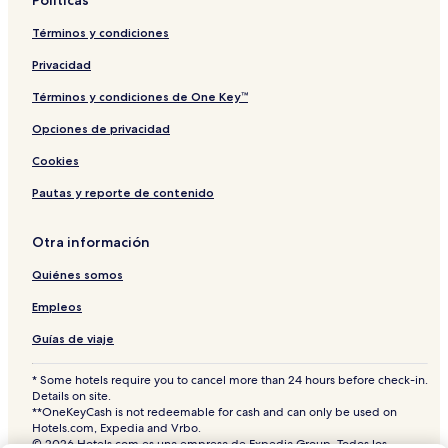
Hoteles cerca de Sa Platja Gran
Términos y condiciones
Hoteles en Son Xoriguer
Privacidad
Hoteles familiares en Son Xoriguer
Términos y condiciones de One Key™
Hoteles en Ciudadela de Menorca
Hoteles cerca de Codolar de Biniatram
Opciones de privacidad
Hoteles cerca de Parque acuático Aqua Center
Cookies
Hoteles cerca de Museo Municipal de Ciutadella
Pautas y reporte de contenido
Hoteles en Son Blanc
Otra información
Departamentos en Playa Cala es Talaier
Quiénes somos
Casas de huéspedes en Ciudadela de Menorca
Empleos
Hoteles en Son Cabrises
Hoteles 3 estrellas en Playa Cala es Talaier
Guías de viaje
Hoteles cerca de Palau Saura
* Some hotels require you to cancel more than 24 hours before check-in.
Details on site.
Hoteles familiares cerca de Playa Cala Macarella
**OneKeyCash is not redeemable for cash and can only be used on
Hotels.com, Expedia and Vrbo.
Hoteles en Tres Alquerías
© 2026 Hotels.com es una empresa de Expedia Group. Todos los