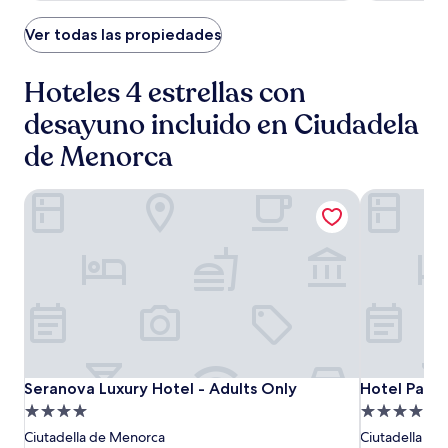
de
$284
Ver todas las propiedades
Hoteles 4 estrellas con
desayuno incluido en Ciudadela
de Menorca
Seranova Luxury Hotel - Adults Only
Hotel Patri
Seranova
Seranova
Hotel
Seranova Luxury Hotel - Adults Only
Hotel Patri
Seranova Luxury Hotel - Adults Only
Hotel Patri
Luxury
Luxury
Patricia
Propiedad
Propiedad
Hotel
Hotel
Menorca
de
de
Ciutadella de Menorca
Ciutadella de