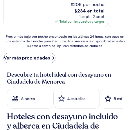
Excepcional,
$208 por noche
Excepcion
(54
(54
El
$234 en total
opiniones)
opiniones)
precio
1 sept - 2 sept
actual
Total con impuestos y cargos
es
de
Precio
$234
Precio más bajo por noche encontrado en las últimas 24 horas, con base en
una estancia de 1 noche para 2 adultos. Los precios y la disponibilidad están
más
sujetos a cambios. Aplican términos adicionales.
bajo
por
noche
Ver más propiedades
encontrado
en
las
Descubre tu hotel ideal con desayuno en
últimas
Ciudadela de Menorca
24
horas,
con
Alberca
4 estrellas
5 estrell
base
en
una
Hoteles con desayuno incluido
estancia
de
y alberca en Ciudadela de
1