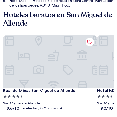
Hotel Madi
— Hotel de 3.5 estrellas en Zona Centro. Puntuación
de los huéspedes: 9.0/10 (Magnífico).
Hoteles baratos en San Miguel de
Allende
Real de Minas San Miguel de Allende
Hotel MX 
Real de Minas San Miguel de Allende
Hotel MX 
Real de Minas San Miguel de Allende
Hotel MX 
Propiedad
Propiedad
de
de
San Miguel de Allende
San Miguel 
4.5
3.5
8.6
9.0
8.6/10
9.0/10
Excelente
M
(1,852 opiniones)
de
de
estrellas
estrellas
10,
10,