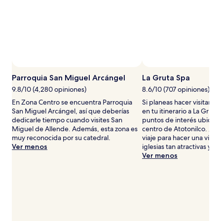
noche
para
2
adultos.
Los
precios
y
la
disponibilidad
Parroquia San Miguel Arcángel
La Gruta Spa
están
9.8/10 (4,280 opiniones)
8.6/10 (707 opiniones)
sujetos
a
En Zona Centro se encuentra Parroquia
Si planeas hacer visitar tur
cambios.
San Miguel Arcángel, así que deberías
en tu itinerario a La Gruta
Aplican
dedicarle tiempo cuando visites San
puntos de interés ubicado
términos
Miguel de Allende. Además, esta zona es
centro de Atotonilco. ¿Y 
adicionales.
muy reconocida por su catedral.
viaje para hacer una visita 
Ver menos
iglesias tan atractivas y la
Ver menos