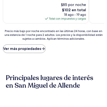
Excelente,
$85 por noche
Magnífico
(1,852
(959
El
$102 en total
opiniones)
opiniones)
precio
18 ago - 19 ago
actual
Total con impuestos y cargos
es
de
Precio
$102
Precio más bajo por noche encontrado en las últimas 24 horas, con base en
una estancia de 1 noche para 2 adultos. Los precios y la disponibilidad están
más
sujetos a cambios. Aplican términos adicionales.
bajo
por
noche
Ver más propiedades
encontrado
en
las
últimas
24
horas,
Principales lugares de interés
con
base
en San Miguel de Allende
en
una
estancia
de
1