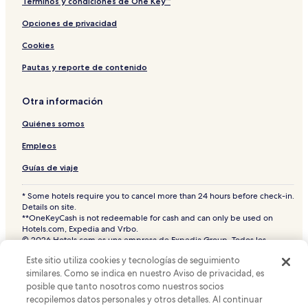
Términos y condiciones de One Key™
Hoteles en Alcocer
Hoteles y resorts con spa en San Miguel de Allende
Opciones de privacidad
Hoteles cerca de Iglesia de Nuestra Señora de la Salud
Cookies
Hoteles en Los Mezquites
Pautas y reporte de contenido
Hoteles cerca de Viñedos San Lucas
Otra información
Hoteles en Colonia Aurora
Quiénes somos
Hoteles en La Palmita
Empleos
Hoteles con desayuno incluido en San Miguel de Allende
Hoteles 2 estrellas en San Miguel de Allende
Guías de viaje
Hoteles en Atascadero
* Some hotels require you to cancel more than 24 hours before check-in.
Details on site.
Hoteles con estacionamiento en San Miguel de Allende
**OneKeyCash is not redeemable for cash and can only be used on
Hotels.com, Expedia and Vrbo.
Hoteles en Infonavit Malanquin
© 2026 Hotels.com es una empresa de Expedia Group. Todos los
Hoteles en Colonia Azteca
derechos reservados.
Este sitio utiliza cookies y tecnologías de seguimiento
Hoteles.com y el logotipo de Hoteles.com son marcas comerciales o
Hoteles cerca de Mercado de Artesanías
marcas comerciales registradas de Hotels.com, L.P. CST# 2029030-50.
similares. Como se indica en nuestro Aviso de privacidad, es
posible que tanto nosotros como nuestros socios
Hoteles cerca de Centro de eventos Plaza de Toros San
recopilemos datos personales y otros detalles. Al continuar
Miguel de Allende