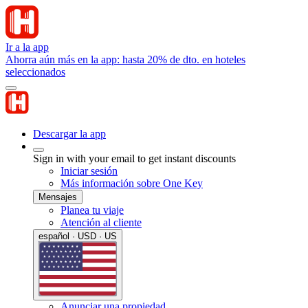
Ir a la app
Ahorra aún más en la app: hasta 20% de dto. en hoteles
seleccionados
Descargar la app
Sign in with your email to get instant discounts
Iniciar sesión
Más información sobre One Key
Mensajes
Planea tu viaje
Atención al cliente
español · USD · US
Anunciar una propiedad