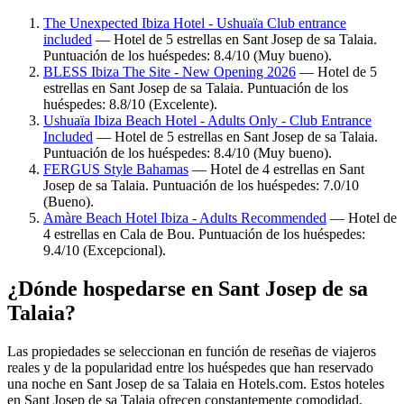
The Unexpected Ibiza Hotel - Ushuaïa Club entrance
included
— Hotel de 5 estrellas en Sant Josep de sa Talaia.
Puntuación de los huéspedes: 8.4/10 (Muy bueno).
BLESS Ibiza The Site - New Opening 2026
— Hotel de 5
estrellas en Sant Josep de sa Talaia. Puntuación de los
huéspedes: 8.8/10 (Excelente).
Ushuaïa Ibiza Beach Hotel - Adults Only - Club Entrance
Included
— Hotel de 5 estrellas en Sant Josep de sa Talaia.
Puntuación de los huéspedes: 8.4/10 (Muy bueno).
FERGUS Style Bahamas
— Hotel de 4 estrellas en Sant
Josep de sa Talaia. Puntuación de los huéspedes: 7.0/10
(Bueno).
Amàre Beach Hotel Ibiza - Adults Recommended
— Hotel de
4 estrellas en Cala de Bou. Puntuación de los huéspedes:
9.4/10 (Excepcional).
¿Dónde hospedarse en Sant Josep de sa
Talaia?
Las propiedades se seleccionan en función de reseñas de viajeros
reales y de la popularidad entre los huéspedes que han reservado
una noche en Sant Josep de sa Talaia en Hotels.com. Estos hoteles
en Sant Josep de sa Talaia ofrecen constantemente comodidad,